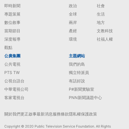
即時新聞
政治
社會
專題策展
全球
生活
數位敘事
兩岸
地方
當期節目
產經
文教科技
深度報導
環境
社福人權
觀點
公廣集團
主題網站
公共電視
我們的島
PTS TW
獨立特派員
公視台語台
有話好說
中華電視公司
P#新聞實驗室
客家電視台
PNN新聞議題中心
關於我們
更正啟事
最新消息
服務條款
隱私權保護政策
Copyright © 2020 Public Television Service Foundation. All Rights