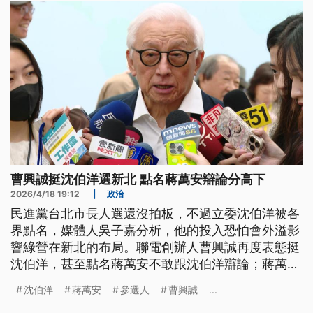
曹興誠挺沈伯洋選新北 點名蔣萬安辯論分高下
2026/4/18 19:12
|
政治
民進黨台北市長人選還沒拍板，不過立委沈伯洋被各
界點名，媒體人吳子嘉分析，他的投入恐怕會外溢影
響綠營在新北的布局。聯電創辦人曹興誠再度表態挺
沈伯洋，甚至點名蔣萬安不敢跟沈伯洋辯論；蔣萬安
回應，自己最怕的是跟太太辯論。
沈伯洋
蔣萬安
參選人
曹興誠
...