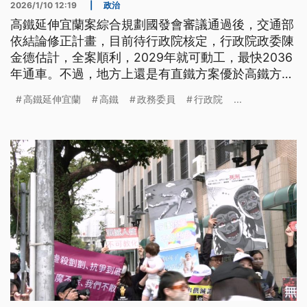
2026/1/10 12:19
|
政治
高鐵延伸宜蘭案綜合規劃國發會審議通過後，交通部
依結論修正計畫，目前待行政院核定，行政院政委陳
金德估計，全案順利，2029年就可動工，最快2036
年通車。不過，地方上還是有直鐵方案優於高鐵方案
的聲音，中華思辨教育協會，10日舉行高鐵和直鐵方
高鐵延伸宜蘭
高鐵
政務委員
行政院
...
案比較辯論會，促進社會對這項交通建設理性思辨。