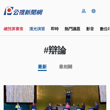
總預算審查
漢光演習
即時
熱門議題
影音
數位
#辯論
最新
最相關