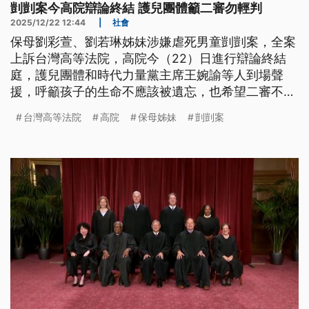
剴剴案今高院辯論終結 護兒團體籲二審勿輕判
2025/12/22 12:44
|
社會
保母劉彩萱、劉若琳姊妹涉嫌虐死男童剴剴案，全案
上訴台灣高等法院，高院今（22）日進行辯論終結
庭，護兒團體和時代力量黨主席王婉諭等人到場聲
援，呼籲孩子的生命不應該被遺忘，也希望二審不能
輕判。
台灣高等法院
高院
保母姊妹
剴剴案