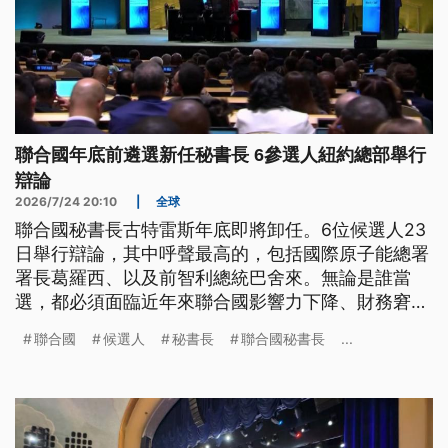
聯合國年底前遴選新任秘書長 6參選人紐約總部舉行
辯論
2026/7/24 20:10
|
全球
聯合國秘書長古特雷斯年底即將卸任。6位候選人23
日舉行辯論，其中呼聲最高的，包括國際原子能總署
署長葛羅西、以及前智利總統巴舍來。無論是誰當
選，都必須面臨近年來聯合國影響力下降、財務窘迫
的難題。
聯合國
候選人
秘書長
聯合國秘書長
...