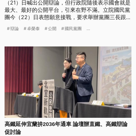
（21）日喊出公開辯論，但行政院隨後表示國會就是
最大、最好的公開平台，引來在野不滿。立院國民黨
團今（22）日表態願意接戰，要求舉辦黨團三長跟政
院三長的電視辯論；民眾黨團總召黃國昌也喊話總統
辯論
卓榮泰
公開
國民黨團
...
賴清德親自出面辯論。
高鐵延伸宜蘭拚2036年通車 論壇辦直鐵、高鐵辯論
促討論