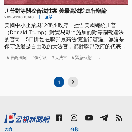
川普對等關稅合法性案 美最高法院進行辯論
2025/11/6 19:40
|
全球
美國中小企業與12個州政府，控告美國總統川普
（Donald Trump）對貿易夥伴施加的對等關稅違法
的官司，5日開始在聯邦最高法院進行辯論。無論是
保守派還是自由派的大法官，都對聯邦政府的代表、
司法部訟務次長索爾（John Sauer）提出尖銳詰問。
最高法院
保守派
大法官
緊急狀態
...
截至9月為止這起訴訟牽扯到的進口稅金額達900億
美元，大法官已經同意會速審速決。
1
內容
分類