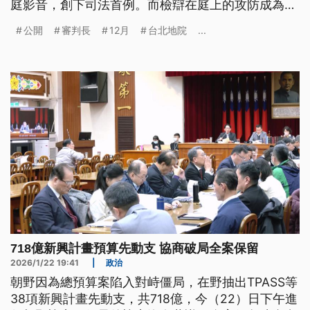
庭影音，創下司法首例。而檢辯在庭上的攻防成為焦
點，柯文哲則表示，既然公開透明，就讓社會來評
公開
審判長
12月
台北地院
...
斷。
718億新興計畫預算先動支 協商破局全案保留
2026/1/22 19:41
|
政治
朝野因為總預算案陷入對峙僵局，在野抽出TPASS等
38項新興計畫先動支，共718億，今（22）日下午進