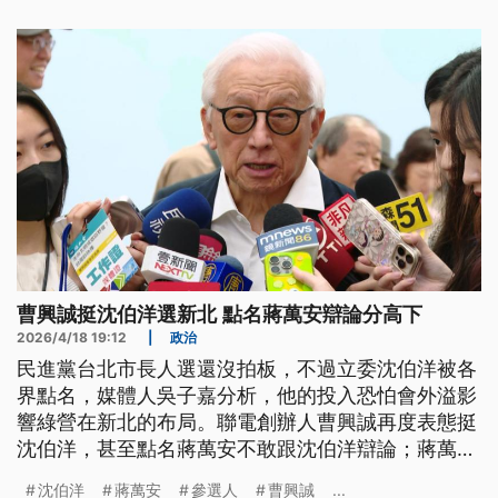
曹興誠挺沈伯洋選新北 點名蔣萬安辯論分高下
2026/4/18 19:12
|
政治
民進黨台北市長人選還沒拍板，不過立委沈伯洋被各
界點名，媒體人吳子嘉分析，他的投入恐怕會外溢影
響綠營在新北的布局。聯電創辦人曹興誠再度表態挺
沈伯洋，甚至點名蔣萬安不敢跟沈伯洋辯論；蔣萬安
回應，自己最怕的是跟太太辯論。
沈伯洋
蔣萬安
參選人
曹興誠
...