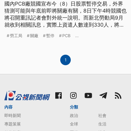
國內PCB廠競國宣布今（8）日股票暫停交易，外界
猜測可能與年底前即將關廠有關，8日下午4時競國也
將召開重訊記者會對外統一說明。而新北勞動局9月
就收到相關訊息，實際上資遣人數達到330人，將會
輔導競國以合乎法令的方式通報大量解雇，確保勞工
勞工局
關廠
暫停
PCB
...
權益。
1
內容
分類
即時新聞
政治
社會
專題策展
全球
生活