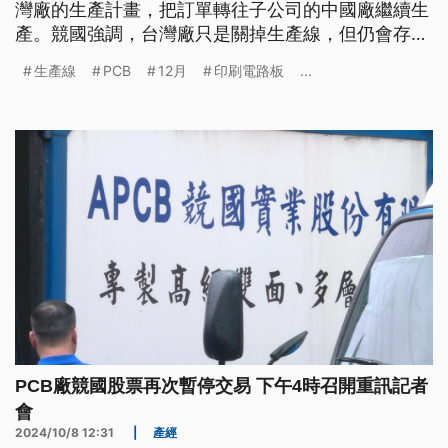
灣廠的生產計畫，把訂單轉往子公司的中國廠繼續生
產。競國強調，台灣廠只是關掉生產線，但仍會存在
執行接單業務。競國也指出，組織調整的過程中，會
生產線
PCB
12月
印刷電路板
...
依法保障員工權利；據了解，台灣廠可能解僱330名
員工，僅留下80人。
PCB廠競國股票再次暫停交易 下午4時召開重訊記者
會
2024/10/8 12:31
|
產經