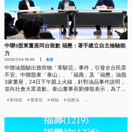
中聯3股東董座同台致歉 福懋：著手建立自主檢驗能
力
2026/7/24 19:40
|
生活
中聯油脂驗出致癌物「苯駢芘」事件，引發全台民眾
不安。中聯股東「泰山」、「福壽」及「福懋」油脂
3家董座，24日下午親上火線，針對油品事件說明，
並向社會大眾道歉。泰山董事長劉偉龍表示，為了撫
平大眾的疑慮，4月到6月生產的油品將全數下架回
劉偉龍
董事長
檢驗
福懋油
...
收，不再上市銷售；並強調中聯沒有徹底改善，泰山
就不同意復工。福懋則指出，已著手建立自主檢驗能
力。