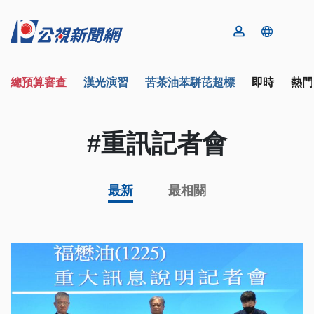
總預算審查
漢光演習
苦茶油苯駢芘超標
即時
熱門
#重訊記者會
最新
最相關