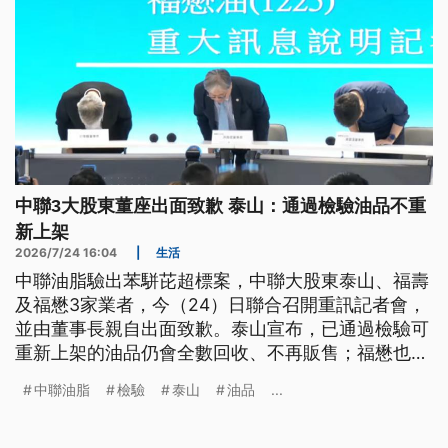
中聯3大股東董座出面致歉 泰山：通過檢驗油品不重
新上架
2026/7/24 16:04
|
生活
中聯油脂驗出苯駢芘超標案，中聯大股東泰山、福壽
及福懋3家業者，今（24）日聯合召開重訊記者會，
並由董事長親自出面致歉。泰山宣布，已通過檢驗可
重新上架的油品仍會全數回收、不再販售；福懋也表
示，中聯復工後不會立即恢復採購，將導入第三方檢
中聯油脂
檢驗
泰山
油品
...
驗；福壽則強調，尊重司法調查結果。