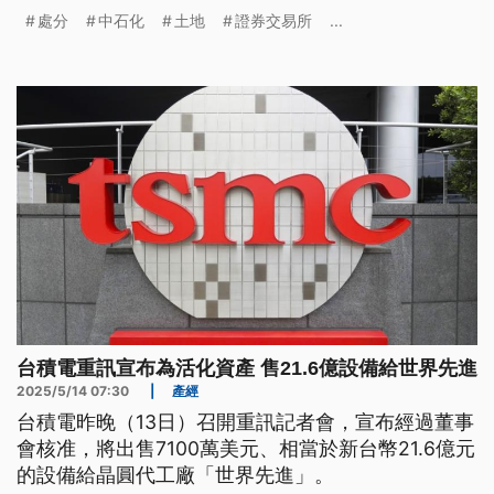
能出售。台北市長蔣萬安則表明立場，只要判決書內
處分
中石化
土地
證券交易所
...
容明確指出20%容獎違法，市府會依法完備相關程
序。
台積電重訊宣布為活化資產 售21.6億設備給世界先進
2025/5/14 07:30
|
產經
台積電昨晚（13日）召開重訊記者會，宣布經過董事
會核准，將出售7100萬美元、相當於新台幣21.6億元
的設備給晶圓代工廠「世界先進」。