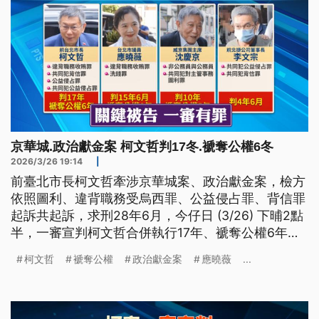
京華城.政治獻金案 柯文哲判17冬.褫奪公權6冬
2026/3/26 19:14
|
前臺北市長柯文哲牽涉京華城案、政治獻金案，檢方
依照圖利、違背職務受烏西罪、公益侵占罪、背信罪
起訴共起訴，求刑28年6月，今仔日 (3/26) 下晡2點
半，一審宣判柯文哲合併執行17年、褫奪公權6年。
（新聞標題、導言為台語文）
柯文哲
褫奪公權
政治獻金案
應曉薇
...