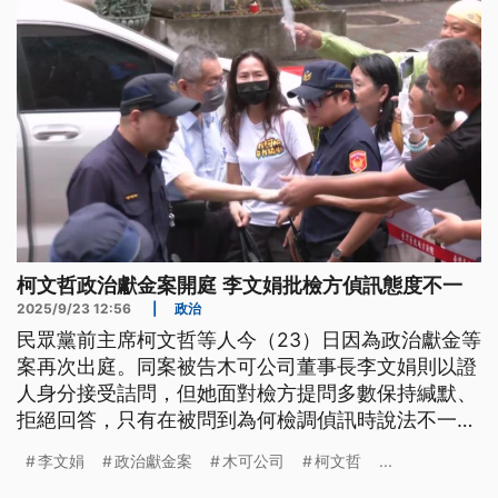
柯文哲政治獻金案開庭 李文娟批檢方偵訊態度不一
2025/9/23 12:56
|
政治
民眾黨前主席柯文哲等人今（23）日因為政治獻金等
案再次出庭。同案被告木可公司董事長李文娟則以證
人身分接受詰問，但她面對檢方提問多數保持緘默、
拒絕回答，只有在被問到為何檢調偵訊時說法不一？
她才表示當初不安害怕、檢察官很兇，很多問題都是
李文娟
政治獻金案
木可公司
柯文哲
...
猜測回應，更突然崩潰啜泣，怒轟檢方偵訊態度與在