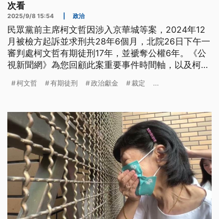
次看
2025/9/8 15:54
|
政治
民眾黨前主席柯文哲因涉入京華城等案，2024年12
月被檢方起訴並求刑共28年6個月，北院26日下午一
審判處柯文哲有期徒刑17年，並褫奪公權6年。《公
視新聞網》為您回顧此案重要事件時間軸，以及柯文
哲被控的3案件4項罪名。
柯文哲
有期徒刑
政治獻金
裁定
...