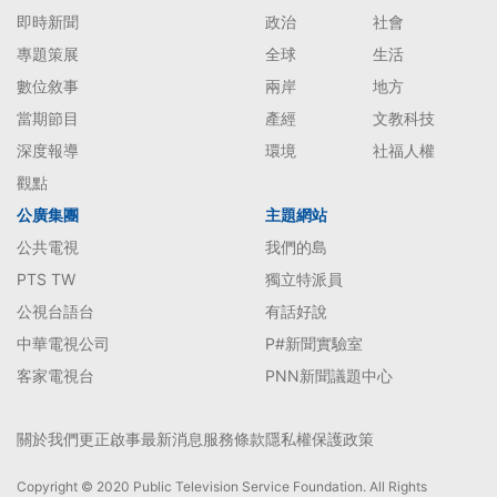
即時新聞
政治
社會
專題策展
全球
生活
數位敘事
兩岸
地方
當期節目
產經
文教科技
深度報導
環境
社福人權
觀點
公廣集團
主題網站
公共電視
我們的島
PTS TW
獨立特派員
公視台語台
有話好說
中華電視公司
P#新聞實驗室
客家電視台
PNN新聞議題中心
關於我們
更正啟事
最新消息
服務條款
隱私權保護政策
Copyright © 2020 Public Television Service Foundation. All Rights