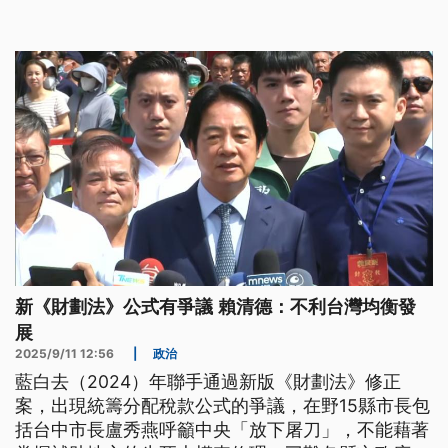
（新聞標題、導言為台語文）
新《財劃法》公式有爭議 賴清德：不利台灣均衡發
展
2025/9/11 12:56
|
政治
藍白去（2024）年聯手通過新版《財劃法》修正
案，出現統籌分配稅款公式的爭議，在野15縣市長包
括台中市長盧秀燕呼籲中央「放下屠刀」，不能藉著