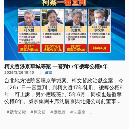
柯文哲涉京華城等案 一審判17年褫奪公權6年
2026/3/26 19:40
|
政治
台北地方法院審理京華城案、柯文哲政治獻金案，今
（26）日一審宣判，判柯文哲17年徒刑、褫奪公權6
年，可上訴，另外應曉薇判15年6月，同樣也是褫奪
公權6年。威京集團主席沈慶京與北捷公司前董事長
李文宗，則各被判處10年與4年6月徒刑，全案的4名
褫奪公權
柯文哲
應曉薇
沈慶京
...
關鍵被告一審都有罪，而面對全案，北檢則回應，收
到判決書後，儘速研擬上訴理由，將在期限內提起上
訴。