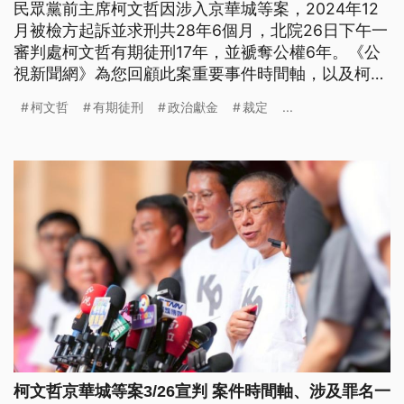
民眾黨前主席柯文哲因涉入京華城等案，2024年12
月被檢方起訴並求刑共28年6個月，北院26日下午一
審判處柯文哲有期徒刑17年，並褫奪公權6年。《公
視新聞網》為您回顧此案重要事件時間軸，以及柯文
哲被控的3案件4項罪名。
柯文哲
有期徒刑
政治獻金
裁定
...
柯文哲京華城等案3/26宣判 案件時間軸、涉及罪名一