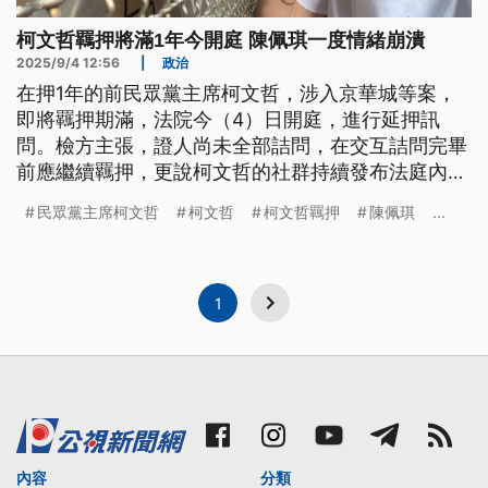
柯文哲羈押將滿1年今開庭 陳佩琪一度情緒崩潰
2025/9/4 12:56
|
政治
在押1年的前民眾黨主席柯文哲，涉入京華城等案，
即將羈押期滿，法院今（4）日開庭，進行延押訊
問。檢方主張，證人尚未全部詰問，在交互詰問完畢
前應繼續羈押，更說柯文哲的社群持續發布法庭內
容、隔空串證，創下司法奇觀。這被民眾黨反批荒唐
民眾黨主席柯文哲
柯文哲
柯文哲羈押
陳佩琪
...
至極，而柯文哲妻子陳佩琪今也到場，但她情緒一度
崩潰，哭喊柯文哲犯了什麼罪。
1
內容
分類