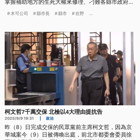
掌握補助地方的生死大權來修理、刁難各縣市政府。
總統賴清德今（11）表示，新版《財劃法》問題不只
木可公司
縣市長
縣市
在野
...
公式不當，還造成水平分配不均，呼籲中央地方能再
好好談，共商解決之道。
柯文哲7千萬交保 北檢以4大理由提抗告
2025/9/9 19:31
|
政治
昨（8）日完成交保的民眾黨前主席柯文哲，因為京
華城案今（9）日被傳喚出庭，前北市都委會委員徐