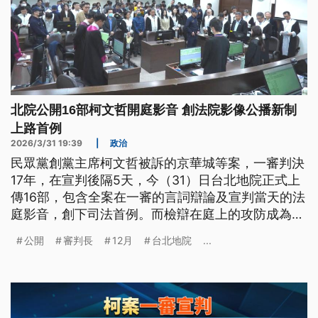
北院公開16部柯文哲開庭影音 創法院影像公播新制
上路首例
2026/3/31 19:39
|
政治
民眾黨創黨主席柯文哲被訴的京華城等案，一審判決
17年，在宣判後隔5天，今（31）日台北地院正式上
傳16部，包含全案在一審的言詞辯論及宣判當天的法
庭影音，創下司法首例。而檢辯在庭上的攻防成為焦
點，柯文哲則表示，既然公開透明，就讓社會來評
公開
審判長
12月
台北地院
...
斷。