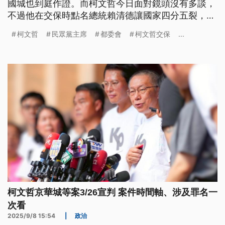
國城也到庭作證。而柯文哲今日面對鏡頭沒有多談，
不過他在交保時點名總統賴清德讓國家四分五裂，總
統府則重申不接受不是事實的抹黑。而稍早，北檢已
柯文哲
民眾黨主席
都委會
柯文哲交保
...
經針對法院裁定柯文哲和台北市議員應曉薇具保停
押，提起抗告，理由包括還有重要證人未調查完畢，
以及柯文哲交保後曾向共同被告李文宗喊話，並且和
證人有所接觸，仍舊有羈押必要。
柯文哲京華城等案3/26宣判 案件時間軸、涉及罪名一
次看
2025/9/8 15:54
|
政治