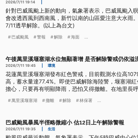
2026/7/11 19:14
|
針對巴威風颱上新的動向，氣象署表示，巴威風颱入
會改透西風到西南風，新竹以南的山區愛注意大水雨
7/11透早解除。(以上為台文)
巴威颱風
警報
解除
海面
...
午後萬里溪堰塞湖水位無顯著增 是否解除警戒仍依溢
2026/7/11 19:45
|
環境
花蓮萬里溪堰塞湖發布紅色警戒，目前觀測水位高107
高，蓄水量達77.4%。即使巴威解除海陸警，堰塞湖
擔心，只要再有明顯降雨，恐怕又得撤離。在地里長
成撤離疲勞現象。
萬里溪堰塞湖
撤離
解除
林保署
...
巴威颱風暴風半徑略微縮小 估12日上午解除警報
2026/7/11 19:35
|
生活
颱風巴威最近動態，氣象署表示，下午5時巴威中心位