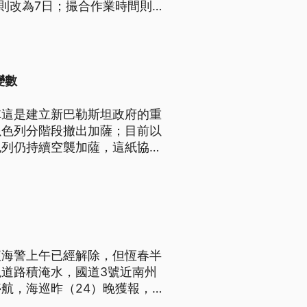
則改為7日；撮合作業時間則
關規定將於8月10日起上路。
變數
稱這是建立新巴勒斯坦政府的重
以色列分階段撤出加薩；目前以
色列仍持續空襲加薩，這紙協議
便海警上午已經解除，但恆春半
道路積淹水，國道3號近南州
航，海巡昨（24）晚獲報，
。