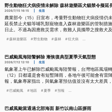
野生動物狂犬病疫情未解除 森林遊樂區犬貓禁令擬延
2026/7/15 16:15
|
生活
農業部今（15）日宣布，考量野生動物狂犬病疫情仍
延長禁止犬貓等哺乳類寵物進入森林遊樂區的管制措施，
日止。不過為因應救災需求，救難人員攜帶之搜救犬
森林遊樂區
野生動物
森林
狂犬病
...
巴威颱風海陸警解除 漸恢復典型夏季天氣型態
2026/7/12 12:10
|
生活
氣象署上午已解除巴威颱風海陸警報，台灣地區風場
（12）日都還是會有短暫陣雨，各地午後可能會有雷
報，氣象專家指出，與氣象署預估值並沒有太大差異
的解讀，感受各有不同
巴威颱風
地區
夏季
預報
...
巴威風颱當通過北部海面 新竹以南山區摒雨