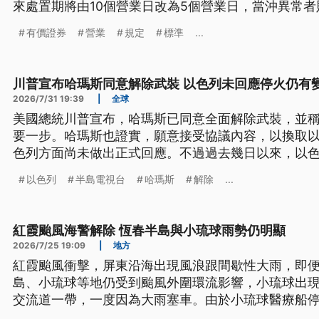
來處置期將由10個營業日改為5個營業日，當沖異常者
從每5或20分鐘撮合一次，改為每2分鐘撮合一次，相
有價證券
營業
規定
標準
...
川普宣布哈瑪斯同意解除武裝 以色列未回應停火仍有
2026/7/31 19:39
|
全球
美國總統川普宣布，哈瑪斯已同意全面解除武裝，並
要一步。哈瑪斯也證實，願意接受協議內容，以換取
色列方面尚未做出正式回應。不過過去幾日以來，以
是否能化為真正的和平，仍充滿變數。
以色列
半島電視台
哈瑪斯
解除
...
紅霞颱風海警解除 恆春半島與小琉球雨勢仍明顯
2026/7/25 19:09
|
地方
紅霞颱風衝擊，屏東沿海出現風浪跟間歇性大雨，即
島、小琉球等地仍受到颱風外圍環流影響，小琉球出現
交流道一帶，一度因為大雨塞車。由於小琉球醫療船停
當地有患者必須送本島就醫，趕緊啟動醫療後送任務