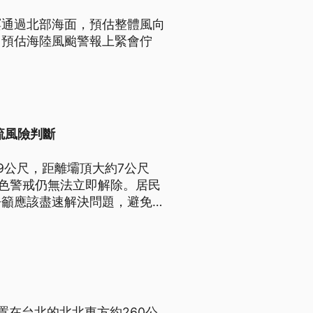
暝通過北部海面，預估整體風向
。預估海陸風颱警報上緊會佇
流風險判斷
9公尺，距離壩頂大約7公尺
紅色警戒仍無法立即解除。居民
呼籲應該盡速解決問題，避免形
置在台北的北北東方約260公