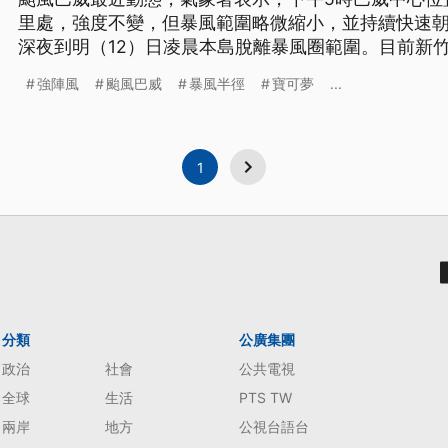
里處，強度不變，但暴風範圍略微縮小，並持續快速朝
深夜到明（12）日凌晨本島脫離暴風圈範圍。目前新
過600毫米。而在陽明山最大陣風12級，不少樹木、
強陣風
颱風巴威
暴風半徑
寶可夢
...
風雨出門買食物。
1
分類
公廣集團
政治
社會
公共電視
全球
生活
PTS TW
兩岸
地方
公視台語台