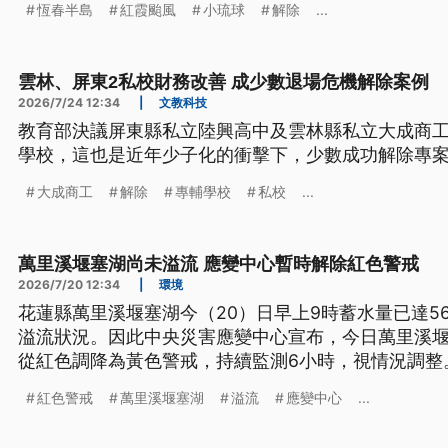
恆春半島
紅霞颱風
小琉球
解除
...
雲林、屏東2私校財務改善 成少數退場危機解除案例
2026/7/24 12:34
|
文教科技
教育部決議屏東縣私立陸興高中及雲林縣私立大成商
學校，這也是近年少子化的衝擊下，少數成功解除專
大成商工
解除
專輔學校
私校
...
萬里溪堰塞湖尚未溢流 應變中心暫時解除紅色警戒
2026/7/20 12:34
|
環境
花蓮縣萬里溪堰塞湖今（20）日早上9時蓄水量已達5
溢流狀況。因此中央災害應變中心宣布，今日萬里溪
從紅色調降為黃色警戒，持續監測6小時，視情況調整
紅色警戒
萬里溪堰塞湖
溢流
應變中心
...