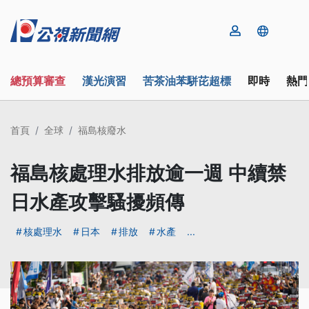
總預算審查
漢光演習
苦茶油苯駢芘超標
即時
熱門
首頁
全球
福島核廢水
福島核處理水排放逾一週 中續禁
日水產攻擊騷擾頻傳
核處理水
日本
排放
水產
...