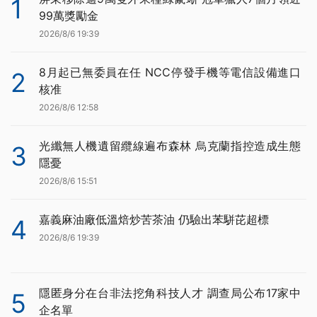
1
99萬獎勵金
2026/8/6 19:39
8月起已無委員在任 NCC停發手機等電信設備進口
2
核准
2026/8/6 12:58
光纖無人機遺留纜線遍布森林 烏克蘭指控造成生態
3
隱憂
2026/8/6 15:51
嘉義麻油廠低溫焙炒苦茶油 仍驗出苯駢芘超標
4
2026/8/6 19:39
隱匿身分在台非法挖角科技人才 調查局公布17家中
5
企名單