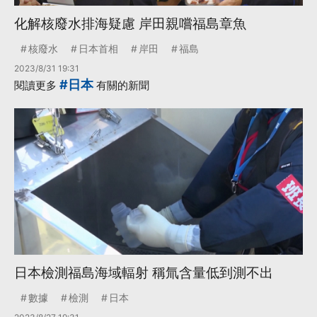
化解核廢水排海疑慮 岸田親嚐福島章魚
核廢水
日本首相
岸田
福島
2023/8/31 19:31
#日本
閱讀更多
有關的新聞
日本檢測福島海域輻射 稱氚含量低到測不出
數據
檢測
日本