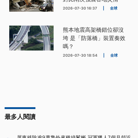
2026-07-30 16:37
|
全球
熊本地震高架橋錯位卻沒
垮 是「防落橋」裝置奏效
嗎？
2026-07-30 18:54
|
全球
最多人閱讀
屏東移除逾9萬隻外來種綠鬣蜥 冠軍獵人7個月領近