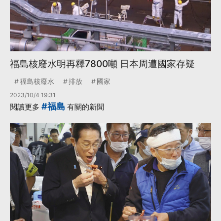
福島核廢水明再釋7800噸 日本周遭國家存疑
福島核廢水
排放
國家
2023/10/4 19:31
#福島
閱讀更多
有關的新聞