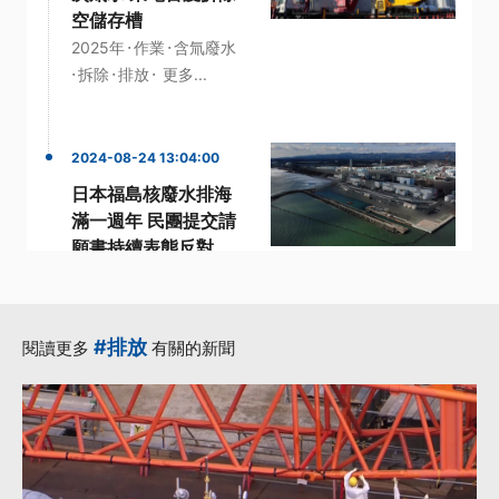
空儲存槽
·
·
2025年
作業
含氚廢水
·
·
·
拆除
排放
更多...
2024-08-24 13:04:00
日本福島核廢水排海
滿一週年 民團提交請
願書持續表態反對
·
·
·
排放
日本福島
水產品
·
福島核廢水
·
福島第一核電廠
更多...
#排放
閱讀更多
有關的新聞