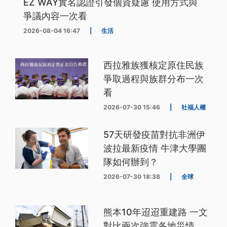
EZ WAY實名認證引發個資疑慮 使用方式與
爭議內容一次看
2026-08-04 16:47
|
生活
西拉雅族獲核定原住民族
爭取過程與族群分布一次
看
2026-07-30 15:46
|
社福人權
57天研發疫苗對抗非洲伊
波拉最新疫情 牛津大學團
隊如何辦到？
2026-07-30 18:38
|
全球
熊本10年迢迢重建路 一文
對比兩次強震各地災情