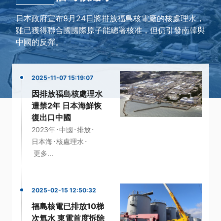
日本政府宣布8月24日將排放福島核電廠的核處理水，
雖已獲得聯合國國際原子能總署核准，但仍引發南韓與
中國的反彈。
2025-11-07 15:19:07
因排放福島核處理水
遭禁2年 日本海鮮恢
復出口中國
·
·
·
2023年
中國
排放
·
·
日本海
核處理水
更多...
2025-02-15 12:50:32
福島核電已排放10梯
次氚水 東電首度拆除