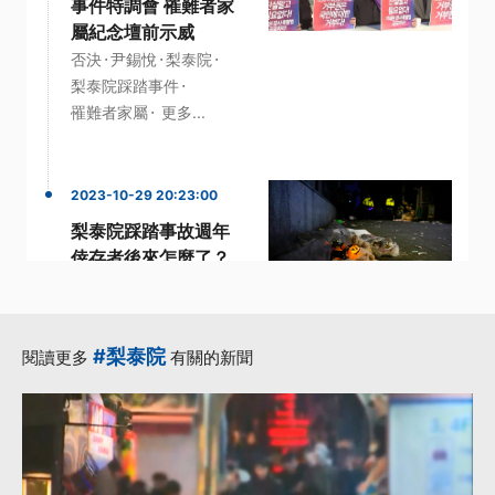
事件特調會 罹難者家
屬紀念壇前示威
·
·
·
否決
尹錫悅
梨泰院
·
梨泰院踩踏事件
·
罹難者家屬
更多...
2023-10-29 20:23:00
梨泰院踩踏事故週年
倖存者後來怎麼了？
·
·
·
人群
倖存者
政府
·
·
梨泰院
梨泰院踩踏
更多...
#梨泰院
閱讀更多
有關的新聞