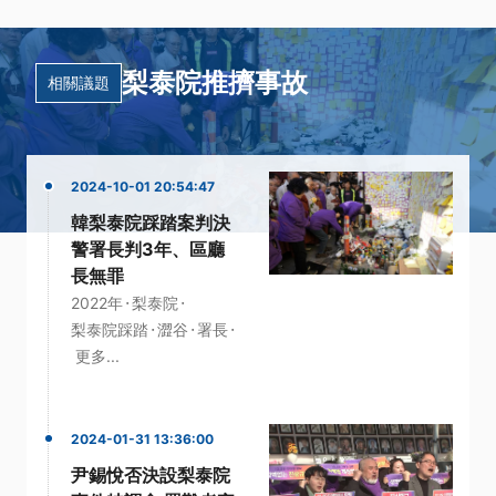
梨泰院推擠事故
相關議題
2024-10-01 20:54:47
韓梨泰院踩踏案判決
警署長判3年、區廳
長無罪
·
·
2022年
梨泰院
·
·
·
梨泰院踩踏
澀谷
署長
更多...
2024-01-31 13:36:00
尹錫悅否決設梨泰院