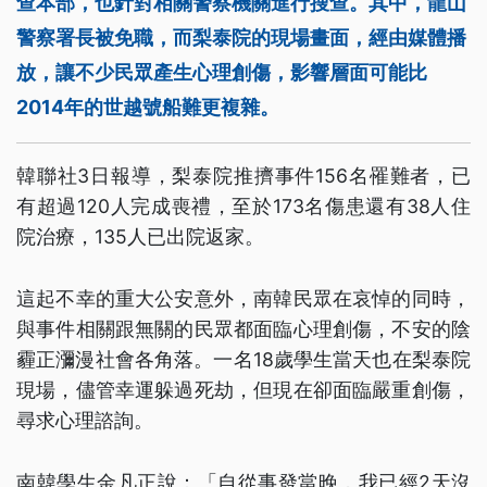
查本部，也針對相關警察機關進行搜查。其中，龍山
警察署長被免職，而梨泰院的現場畫面，經由媒體播
放，讓不少民眾產生心理創傷，影響層面可能比
2014年的世越號船難更複雜。
韓聯社3日報導，梨泰院推擠事件156名罹難者，已
有超過120人完成喪禮，至於173名傷患還有38人住
院治療，135人已出院返家。
這起不幸的重大公安意外，南韓民眾在哀悼的同時，
與事件相關跟無關的民眾都面臨心理創傷，不安的陰
霾正瀰漫社會各角落。一名18歲學生當天也在梨泰院
現場，儘管幸運躲過死劫，但現在卻面臨嚴重創傷，
尋求心理諮詢。
南韓學生金凡正說：「自從事發當晚，我已經2天沒