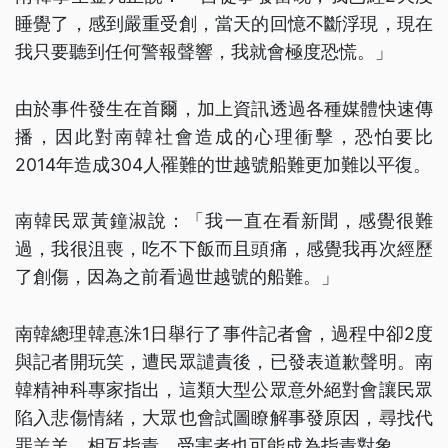
睡覺了，感到嚴重受創，當天的回憶不斷浮現，現在
我只要聽到任何警報聲響，我就會極度恐慌。」
由於事件發生在首爾，加上資訊透過各種媒體快速傳
播，因此對南韓社會造成的心理衝擊，恐怕要比
2014年造成304人罹難的世越號船難更加難以平復。
南韓民眾黃鐘淑說：「我一直在看新聞，感覺很難
過，我很沮喪，吃不下飯而且頭痛，感覺我再次經歷
了創傷，因為之前看過世越號的船難。」
南韓總理韓惪洙1日舉行了事件記者會，過程中卻2度
與記者開玩笑，遭民眾譴責後，已發表道歉聲明。南
韓精神科專家指出，這類大型公眾意外絕對會讓民眾
陷入悲傷情緒，大眾也會試圖瞭解事發原因，尋找代
罪羔羊，相互指責，受害者也可能成為指責對象。