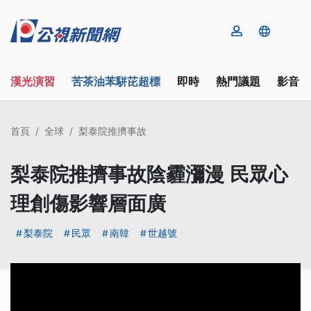
漢光演習
苦茶油苯駢芘超標
即時
熱門議題
影音
首頁
全球
梨泰院推擠事故
梨泰院推擠事故陰霾瀰漫 民眾心
理創傷影響層面廣
梨泰院
民眾
南韓
世越號