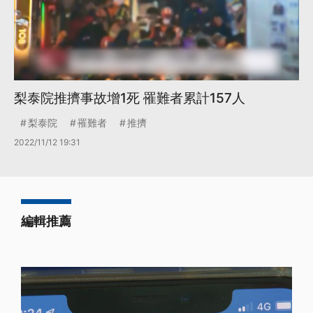
梨泰院推擠事故增1死 罹難者累計157人
梨泰院
罹難者
推擠
2022/11/12 19:31
編輯推薦