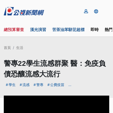
總預算審查
漢光演習
苦茶油苯駢芘超標
即時
熱門
首頁
生活
警專22學生流感群聚 醫：免疫負
債恐釀流感大流行
學生
流感
警專
公費疫苗
...