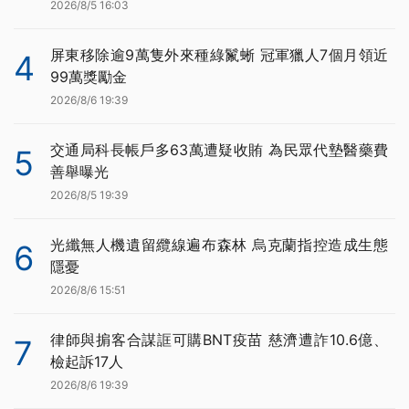
2026/8/5 16:03
屏東移除逾9萬隻外來種綠鬣蜥 冠軍獵人7個月領近
4
99萬獎勵金
2026/8/6 19:39
交通局科長帳戶多63萬遭疑收賄 為民眾代墊醫藥費
5
善舉曝光
2026/8/5 19:39
光纖無人機遺留纜線遍布森林 烏克蘭指控造成生態
6
隱憂
2026/8/6 15:51
律師與掮客合謀誆可購BNT疫苗 慈濟遭詐10.6億、
7
檢起訴17人
2026/8/6 19:39