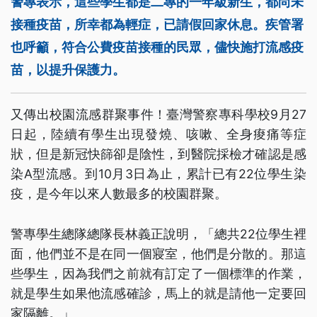
警專表示，這些學生都是二專的一年級新生，都尚未
接種疫苗，所幸都為輕症，已請假回家休息。疾管署
也呼籲，符合公費疫苗接種的民眾，儘快施打流感疫
苗，以提升保護力。
又傳出校園流感群聚事件！臺灣警察專科學校9月27
日起，陸續有學生出現發燒、咳嗽、全身痠痛等症
狀，但是新冠快篩卻是陰性，到醫院採檢才確認是感
染A型流感。到10月3日為止，累計已有22位學生染
疫，是今年以來人數最多的校園群聚。
警專學生總隊總隊長林義正說明，「總共22位學生裡
面，他們並不是在同一個寢室，他們是分散的。那這
些學生，因為我們之前就有訂定了一個標準的作業，
就是學生如果他流感確診，馬上的就是請他一定要回
家隔離。」