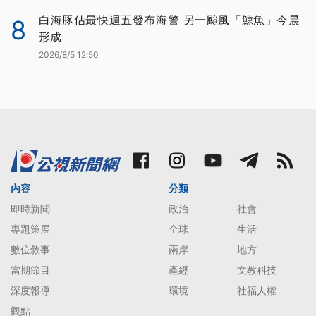
白海豚估最快週五發布海警 另一颱風「鯨魚」今晨
8
形成
2026/8/5 12:50
內容
分類
即時新聞
政治
社會
專題策展
全球
生活
數位敘事
兩岸
地方
當期節目
產經
文教科技
深度報導
環境
社福人權
觀點