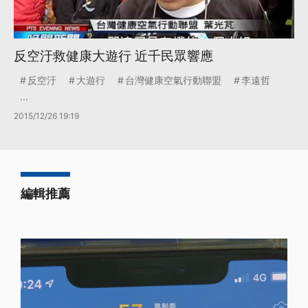
反空汙救健康大遊行 近千民眾響應
反空汙
大遊行
台灣健康空氣行動聯盟
李遠哲
...
2015/12/26 19:19
編輯推薦