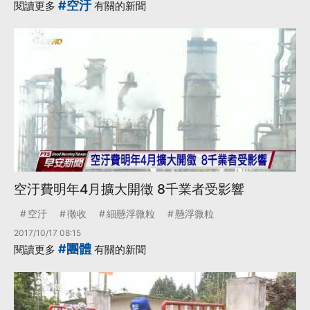
#空汙
閱讀更多
有關的新聞
空汙費明年4月擴大開徵 8千業者受影響
空汙
徵收
細懸浮微粒
懸浮微粒
2017/10/17 08:15
#團體
閱讀更多
有關的新聞