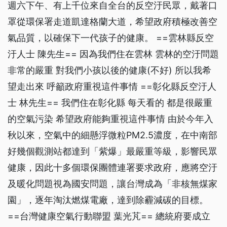
週六下午、有上千位來自全台的反空汙民眾，戴著口
罩從環保署走道凱達格蘭大道，希望政府積極改善空
氣品質，以確保下一代孩子的健康。 ==雲林縣反空
汙人士 陳先生== 因為我們住在雲林 雲林的空汙問題
非常的嚴重 對我們小孩以後的健康(不好) 所以我希
望走出來 呼籲政府重視這件事情 ==彰化縣反空汙人
士 林先生== 我們住在彰化縣 每天看的 都是很嚴重
的空氣污染 希望政府能夠重視這件事情 由於今年入
秋以來，空氣中的細懸浮微粒PM2.5濃度，在中南部
好幾個觀測站都達到「紫爆」最嚴重等級，影響民眾
健康，因此十多個環保團體連署要求政府，應將空汙
及暖化問題視為國安問題，讓台灣成為「非核無煤家
園」，逐年淘汰燃煤電廠，達到除霾減碳的目標。
==台灣健康空氣行動聯盟 葉光芃== 總統府要成立