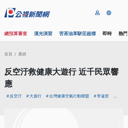
總預算審查
漢光演習
苦茶油苯駢芘超標
即時
熱門
首頁
產經
反空汙救健康大遊行 近千民眾響
應
反空汙
大遊行
台灣健康空氣行動聯盟
李遠哲
...