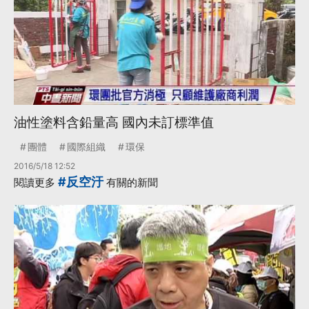
油性塗料含鉛量高 國內未訂標準值
團體
國際組織
環保
2016/5/18 12:52
#反空汙
閱讀更多
有關的新聞