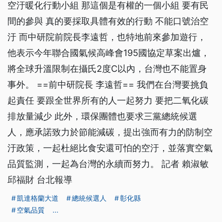
空汙暖化行動小組 那這個是有權的一個小組 要有民
間的參與 真的要採取具體有效的行動 不能口號治空
汙 而中研院前院長李遠哲，也特地前來參加遊行，
他表示今年聯合國氣候高峰會195國協定草案出爐，
將全球升溫限制在攝氏2度C以內，台灣也不能置身
事外。 ==前中研院長 李遠哲== 我們在台灣要挑負
起責任 要跟全世界所有的人一起努力 要把二氧化碳
排放量減少 此外，環保團體也要求三黨總統候選
人，應承諾致力於節能減碳，提出強而有力的防制空
汙政策，一起杜絕比食安還可怕的空汙，並落實空氣
品質監測，一起為台灣的永續而努力。 記者 賴淑敏
邱福財 台北報導
凱達格蘭大道
總統候選人
彰化縣
空氣品質
...