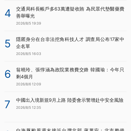
交通局科長帳戶多63萬遭疑收賄 為民眾代墊醫藥費
4
善舉曝光
2026/8/5 19:39
隱匿身分在台非法挖角科技人才 調查局公布17家中
5
企名單
2026/8/5 16:03
翁曉玲、張惇涵為政院業務費交鋒 韓國瑜：今年只
6
剩4個月
2026/8/6 12:09
中國出入境新規9月上路 陸委會示警增赴中安全風險
7
2026/8/5 12:35
白海豚颱風週末接近台灣北部 蔣萬安：北市整備