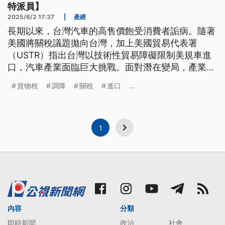
特派員】
2025/6/2 17:37
|
產經
長期以來，台灣汽車的高售價飽受消費者詬病。隨著
美國將關稅議題拋向台灣，加上美國貿易代表署
（USTR）指出台灣以技術性貿易障礙限制美規車進
口，汽車產業面臨巨大挑戰。面對潛在變局，產業
界、政府與消費者各有盤算，而這場稅制攻防，能真
貨物稅
調降
關稅
進口
...
的撼動台灣居高不下的車價嗎？
1
內容
分類
即時新聞
政治
社會