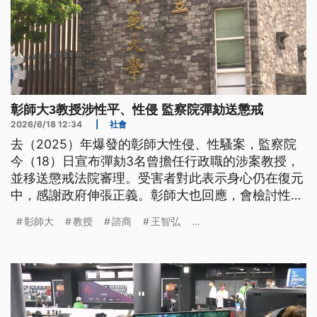
彰師大3教授涉性平、性侵 監察院彈劾送懲戒
2026/6/18 12:34
|
社會
去（2025）年爆發的彰師大性侵、性騷案，監察院
今（18）日宣布彈劾3名曾擔任行政職的涉案教授，
並移送懲戒法院審理。受害者對此表示身心仍在復元
中，感謝政府伸張正義。彰師大也回應，會檢討性平
處理流程，避免類似事件再發生。
彰師大
教授
諮商
王智弘
...