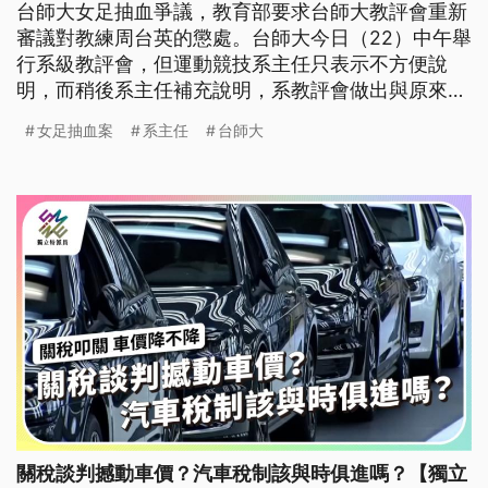
台師大女足抽血爭議，教育部要求台師大教評會重新
審議對教練周台英的懲處。台師大今日（22）中午舉
行系級教評會，但運動競技系主任只表示不方便說
明，而稍後系主任補充說明，系教評會做出與原來當
初系教評會，不同的決議，希望符合社會期待。根據
女足抽血案
系主任
台師大
了解，此次系教評會，是做出解聘決議。
關稅談判撼動車價？汽車稅制該與時俱進嗎？【獨立