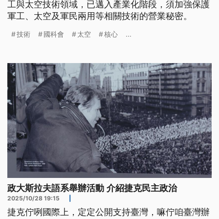
工與太空技術領域，已邁入產業化階段，須加強保護
軍工、太空及軍民兩用等相關技術的營業秘密。
技術
國科會
太空
核心
...
政大斯拉夫語系舉辦活動 介紹捷克民主政治
2025/10/28 19:15
|
捷克佇咧國際上，定定公開支持臺灣，嘛佇咱臺灣辦