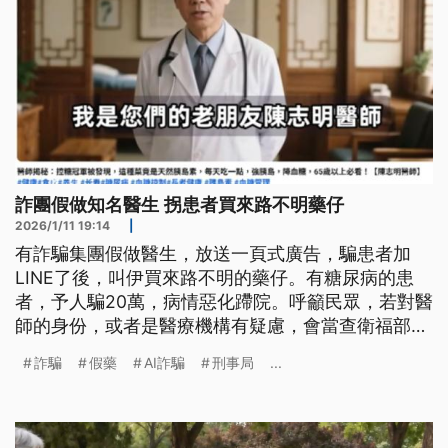
詐團假做知名醫生 拐患者買來路不明藥仔
2026/1/11 19:14
|
有詐騙集團假做醫生，放送一頁式廣告，騙患者加
LINE了後，叫伊買來路不明的藥仔。有糖尿病的患
者，予人騙20萬，病情惡化蹛院。呼籲民眾，若對醫
師的身份，或者是醫療機構有疑慮，會當查衛福部醫
事查詢系統，毋通予人騙去。(這條新聞標題、內容
詐騙
假藥
AI詐騙
刑事局
...
是台文)