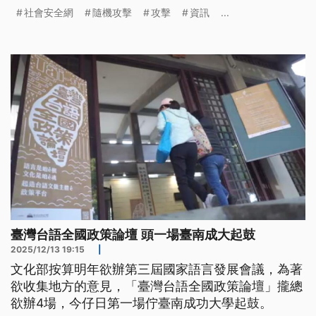
群？新聞實驗室訪問四位犯罪學、傳播學專家深入解
社會安全網
隨機攻擊
攻擊
資訊
...
析。
臺灣台語全國政策論壇 頭一場臺南成大起鼓
2025/12/13 19:15
|
文化部按算明年欲辦第三屆國家語言發展會議，為著
欲收集地方的意見，「臺灣台語全國政策論壇」攏總
欲辦4場，今仔日第一場佇臺南成功大學起鼓。