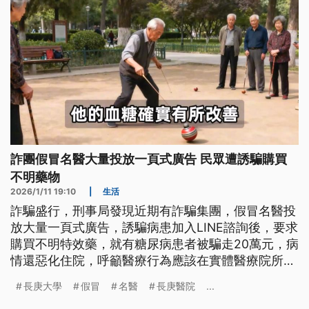
詐團假冒名醫大量投放一頁式廣告 民眾遭誘騙購買
不明藥物
2026/1/11 19:10
|
生活
詐騙盛行，刑事局發現近期有詐騙集團，假冒名醫投
放大量一頁式廣告，誘騙病患加入LINE諮詢後，要求
購買不明特效藥，就有糖尿病患者被騙走20萬元，病
情還惡化住院，呼籲醫療行為應該在實體醫療院所進
行，如果對醫師身分或醫療機構存疑，可以上衛福部
長庚大學
假冒
名醫
長庚醫院
...
醫事查詢系統確認。