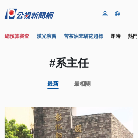
總預算審查
漢光演習
苦茶油苯駢芘超標
即時
熱門
#系主任
最新
最相關