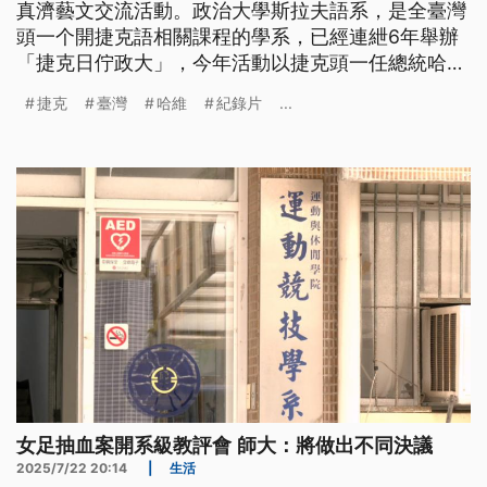
真濟藝文交流活動。政治大學斯拉夫語系，是全臺灣
頭一个開捷克語相關課程的學系，已經連紲6年舉辦
「捷克日佇政大」，今年活動以捷克頭一任總統哈維
爾做主角，伊也是反共產主義的哲學家、戲劇作家，
捷克
臺灣
哈維
紀錄片
...
欲用展覽、紀錄片、學術論壇等等，予閣較濟人了解
捷克的民主政治。
女足抽血案開系級教評會 師大：將做出不同決議
2025/7/22 20:14
|
生活