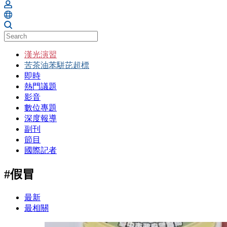
漢光演習
苦茶油苯駢芘超標
即時
熱門議題
影音
數位專題
深度報導
副刊
節目
國際記者
#假冒
最新
最相關