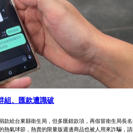
群組、匯款遭識破
捐款給台東縣衛生局，但多匯錯款項，再假冒衛生局長名
的熱氣球節，熱賣的限量版週邊商品也被人用來詐騙，請