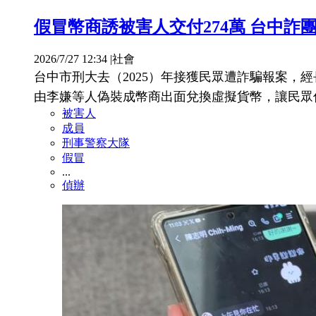
假冒幣商誘被害人交付274萬 台中詐
2026/7/27 12:34
|
社會
台中市刑大去（2025）年接獲民眾遭詐騙報案
由李嫌等人偽裝成幣商出面兌換虛擬貨幣，讓民眾
被害人
成員
刑事警察大隊
假冒
...
偵辦