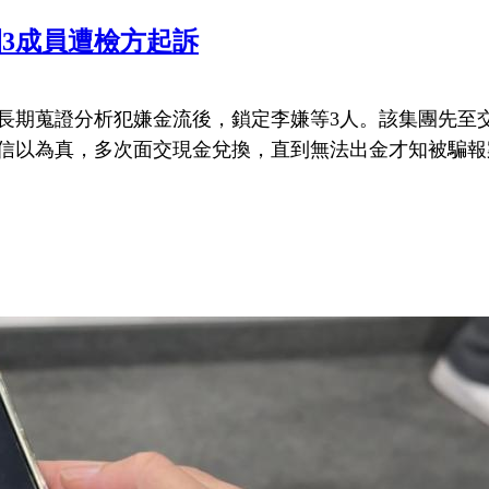
團3成員遭檢方起訴
，經長期蒐證分析犯嫌金流後，鎖定李嫌等3人。該集團先
信以為真，多次面交現金兌換，直到無法出金才知被騙報