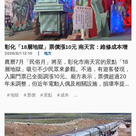
彰化「18層地獄」票價漲10元 南天宮：維修成本增
2026/8/1 12:10
|
地方
農曆7月「民俗月」將至，彰化市南天宮的景點「18
層地獄」吸引不少民眾來參觀。不過，有遊客發現，
入園門票已全面調漲10元。廟方表示，票價超過20
年未調整，但近年電動人偶及相關設施，損壞率提
高，加上維修、電費與人事成本連年上漲，在成本壓
地獄
票價
景點
成本
...
力下，只能調漲票價。