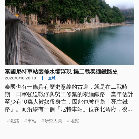
泰國尼特車站因修水壩浮現 揭二戰泰緬鐵路史
2026/6/16 20:10
|
全球
泰國也有一條具有歷史意義的古道，就是在二戰時
期，日軍強迫戰俘與勞工修築的泰緬鐵路，當年估計
至少有10萬人被奴役身亡，因此也被稱為「死亡鐵
路」。而沿線有一個「尼特車站」位在北碧府，後來
因為蓋水壩而沈入水底，最近在水壩維修期間又浮出
鐵路
車站
研究人員
地獄
...
水面，也讓人再度回想起戰爭的血淚史。