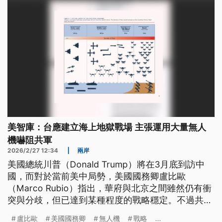
美智庫：台應建立海上地獄戰場 主張運用大量無人
機嚇阻共軍
2026/2/27 12:34
|
兩岸
美國總統川普（Donald Trump）將在3月底到訪中
國，而對於當前美中局勢，美國國務卿盧比歐
（Marco Rubio）指出，華府與北京之間雖然仍有衝
突與分歧，但已達到某種程度的戰略穩定。不過共軍
持續武嚇台灣，而華府智庫最新報告，以美軍地獄景
盧比歐
美國國務卿
無人機
戰略
...