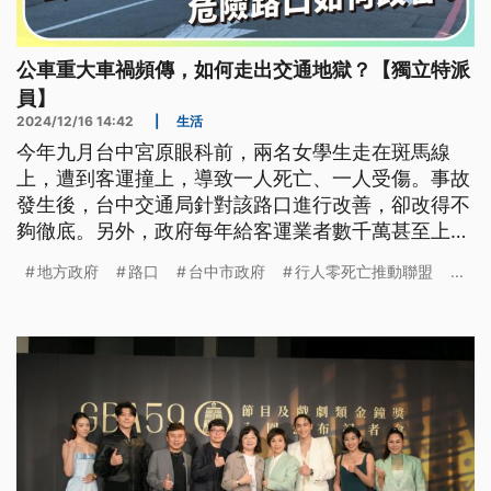
公車重大車禍頻傳，如何走出交通地獄？【獨立特派
員】
2024/12/16 14:42
|
生活
今年九月台中宮原眼科前，兩名女學生走在斑馬線
上，遭到客運撞上，導致一人死亡、一人受傷。事故
發生後，台中交通局針對該路口進行改善，卻改得不
夠徹底。另外，政府每年給客運業者數千萬甚至上億
的補貼和補助，評鑑機制卻無法要求業者有效改善勞
地方政府
路口
台中市政府
行人零死亡推動聯盟
...
動條件和安全問題。