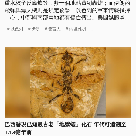
重水核子反應爐等，數十個地點遭到轟炸；而伊朗的
飛彈與無人機則是鎖定攻擊，以色列的軍事情報指揮
中心，中部與南部兩地都有傷亡傳出。美國媒體掌握
的消息，指川普（Donald Trump）已經批准出兵伊
以色列
伊朗
發言人
納坦雅胡
...
朗的軍事計畫；白宮發言人表示，川普將在2週之內
做決定。對此，伊朗副外長則警告，「美軍若是加入
以色列，將讓整個地區陷入地獄。」
巴西發現已知最古老「地獄蟻」化石 年代可追溯至
1.13億年前