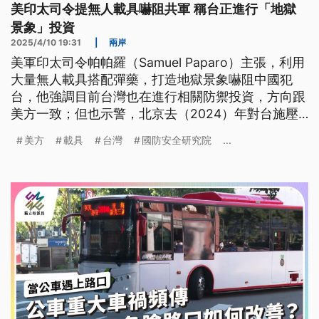
美印太司令提無人載具嚇阻共軍 稱台正進行「地獄
景象」投資
2025/4/10 19:31
|
兩岸
美軍印太司令帕帕羅（Samuel Paparo）主張，利用
大量無人載具搭配彈藥，打造地獄景象嚇阻中國犯
台，他強調目前台灣也在進行相關防禦投資，方向跟
美方一致；但也示警，北京去（2024）年對台施壓
規模擴大3倍。至於美國總統川普（Donald Trump）
美方
載具
台灣
國防安全研究院
...
下令簡化對外軍售流程、要求擬定武器移轉優先夥伴
名單，外界關注台灣是否能被列為優先名單。