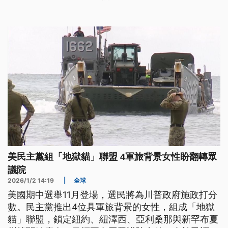
象防衛概念為藍圖，主張台灣應該運用大量無人機結
合傳統武器，在共軍進犯時集中打擊，能在不依賴美
軍下達到嚇阻效果。
美民主黨組「地獄貓」聯盟 4軍旅背景女性盼翻轉眾
議院
2026/1/2 14:19
|
全球
美國期中選舉11月登場，選民將為川普政府施政打分
數。民主黨推出4位具軍旅背景的女性，組成「地獄
貓」聯盟，鎖定紐約、紐澤西、亞利桑那與新罕布夏