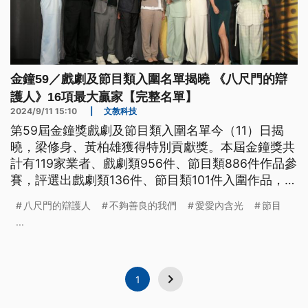
金鐘59／戲劇及節目類入圍名單揭曉 《八尺門的辯
護人》16項最大贏家【完整名單】
2024/9/11 15:10
|
文教科技
第59屆金鐘獎戲劇及節目類入圍名單今（11）日揭
曉，梁修身、黃柏雄獲得特別貢獻獎。本屆金鐘獎共
計有119家業者、戲劇類956件、節目類886件作品參
賽，評選出戲劇類136件、節目類101件入圍作品，將
分別角逐戲劇類27個獎項、節目類21個獎項，以下是
八尺門的辯護人
不夠善良的我們
愛愛內含光
節目
完整入圍名單。
...
1