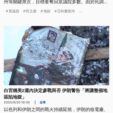
州等關鍵席次，目標要奪回眾議院多數。由於民調顯
示，逾6成退伍軍人偏向共和黨，聯盟計畫從國防部
眾議員
民主黨
地獄
亞利桑那州
...
長赫格塞斯（Pete Hegseth）在女兵政策的爭議切
入，爭取女性與中間選民，但能否撼動退伍軍人投票
走向，成為觀察重點。
白宮稱美2週內決定參戰與否 伊朗警告「將讓整個地
區陷地獄」
2025/6/20 19:30
|
全球
以色列和伊朗之間的戰火持續延燒，伊朗的核電廠、