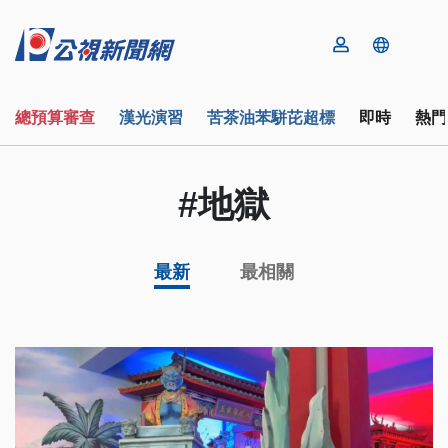
總預算審查
漢光演習
苦茶油苯駢芘超標
即時
熱門
#地獄
最新
最相關