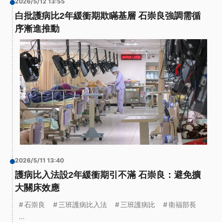
2026/5/12 13:55
白批護病比2年緩衝期欺瞞基層 石崇良強調需循
序漸進推動
2026/5/11 13:40
護病比入法設2年緩衝期引不滿 石崇良：避免擴
大關床效應
石崇良
三班護病比入法
三班護病比
衛福部長
...