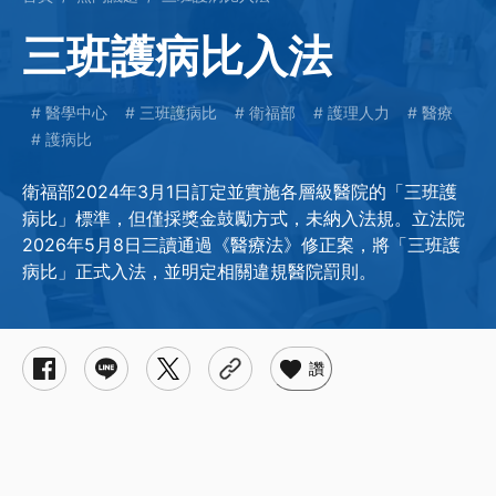
三班護病比入法
醫學中心
三班護病比
衛福部
護理人力
醫療
護病比
衛福部2024年3月1日訂定並實施各層級醫院的「三班護
病比」標準，但僅採獎金鼓勵方式，未納入法規。立法院
2026年5月8日三讀通過《醫療法》修正案，將「三班護
病比」正式入法，並明定相關違規醫院罰則。
讚