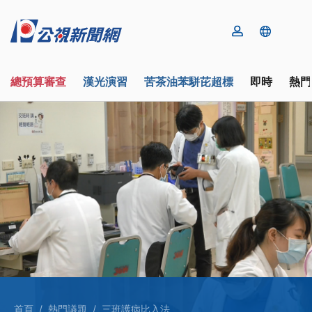
總預算審查
漢光演習
苦茶油苯駢芘超標
即時
熱門
首頁
熱門議題
三班護病比入法