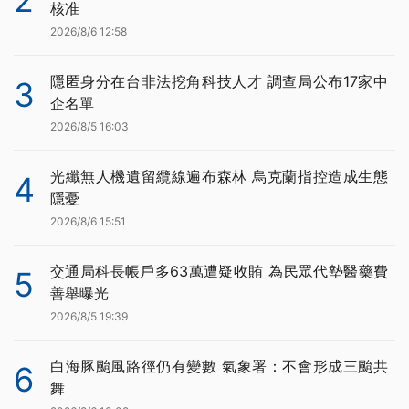
核准
2026/8/6 12:58
隱匿身分在台非法挖角科技人才 調查局公布17家中
3
企名單
2026/8/5 16:03
光纖無人機遺留纜線遍布森林 烏克蘭指控造成生態
4
隱憂
2026/8/6 15:51
交通局科長帳戶多63萬遭疑收賄 為民眾代墊醫藥費
5
善舉曝光
2026/8/5 19:39
白海豚颱風路徑仍有變數 氣象署：不會形成三颱共
6
舞