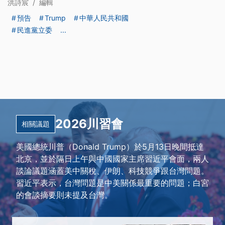
洪詩宸
/
編輯
預告
Trump
中華人民共和國
民進黨立委
...
2026川習會
相關議題
美國總統川普（Donald Trump）於5月13日晚間抵達
北京，並於隔日上午與中國國家主席習近平會面，兩人
談論議題涵蓋美中關稅、伊朗、科技競爭跟台灣問題。
習近平表示，台灣問題是中美關係最重要的問題；白宮
的會談摘要則未提及台灣。