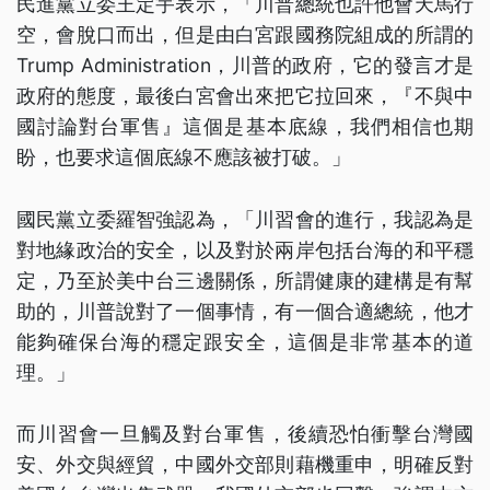
民進黨立委王定宇表示，「川普總統也許他會天馬行
空，會脫口而出，但是由白宮跟國務院組成的所謂的
Trump Administration，川普的政府，它的發言才是
政府的態度，最後白宮會出來把它拉回來，『不與中
國討論對台軍售』這個是基本底線，我們相信也期
盼，也要求這個底線不應該被打破。」
國民黨立委羅智強認為，「川習會的進行，我認為是
對地緣政治的安全，以及對於兩岸包括台海的和平穩
定，乃至於美中台三邊關係，所謂健康的建構是有幫
助的，川普說對了一個事情，有一個合適總統，他才
能夠確保台海的穩定跟安全，這個是非常基本的道
理。」
而川習會一旦觸及對台軍售，後續恐怕衝擊台灣國
安、外交與經貿，中國外交部則藉機重申，明確反對