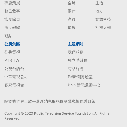
專題策展
全球
生活
數位敘事
兩岸
地方
當期節目
產經
文教科技
深度報導
環境
社福人權
觀點
公廣集團
主題網站
公共電視
我們的島
PTS TW
獨立特派員
公視台語台
有話好說
中華電視公司
P#新聞實驗室
客家電視台
PNN新聞議題中心
關於我們
更正啟事
最新消息
服務條款
隱私權保護政策
Copyright © 2020 Public Television Service Foundation. All Rights
Reserved.