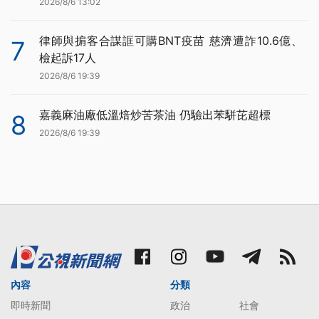
2026/8/6 13:02
律師與掮客合謀誆可購BNT疫苗 慈濟遭詐10.6億、
7
檢起訴17人
2026/8/6 19:39
嘉義麻油廠低溫焙炒苦茶油 仍驗出苯駢芘超標
8
2026/8/6 19:39
內容
分類
即時新聞
政治
社會