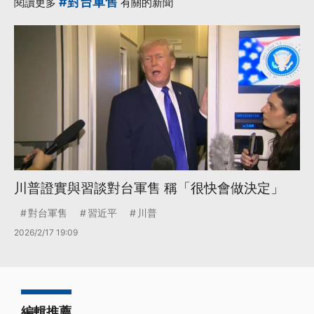
#對台軍售
閱讀更多
有關的新聞
川普證實與習談對台軍售 稱「很快會做決定」
對台軍售
習近平
川普
2026/2/17 19:09
編輯推薦