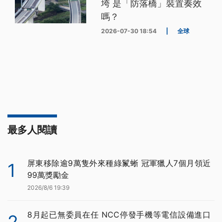
垮 是「防落橋」裝置奏效
嗎？
2026-07-30 18:54
|
全球
最多人閱讀
屏東移除逾9萬隻外來種綠鬣蜥 冠軍獵人7個月領近
1
99萬獎勵金
2026/8/6 19:39
8月起已無委員在任 NCC停發手機等電信設備進口
2