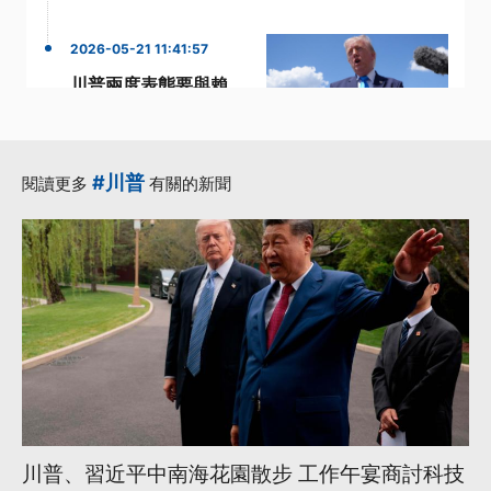
2026-05-21 11:41:57
川普兩度表態要與賴
清德通話 我外交部：
會反映台灣心聲
·
·
台海和平
台灣
#川普
閱讀更多
有關的新聞
·
·
台灣心聲
台灣總統
·
外交部
更多...
川普、習近平中南海花園散步 工作午宴商討科技