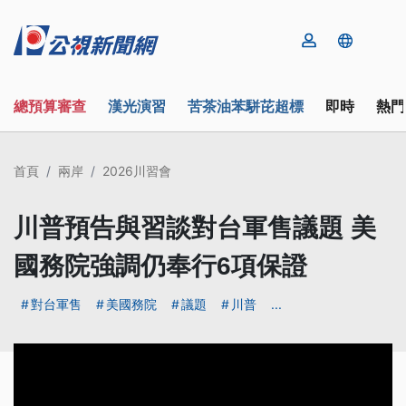
總預算審查
漢光演習
苦茶油苯駢芘超標
即時
熱門
首頁
兩岸
2026川習會
川普預告與習談對台軍售議題 美
國務院強調仍奉行6項保證
對台軍售
美國務院
議題
川普
...