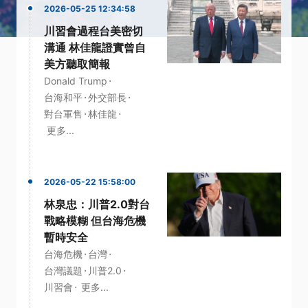
2026-05-25 12:34:58
川習會過程台美密切
溝通 林佳龍證實曾自
美方聽取簡報
·
Donald Trump
·
·
台海和平
外交部長
·
·
對台軍售
林佳龍
更多...
2026-05-22 15:58:00
林泉忠：川普2.0對台
戰略模糊 但台海危機
暫時安全
·
·
台海危機
台灣
·
·
台灣議題
川普2.0
·
川習會
更多...