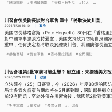
國防部長
美國國防部
香格里拉對話
印太
...
指出，從東海、台海到南海的局勢是整體連動，而美
區域穩定。
川習會後美防長談對台軍售 重申「將取決於川普」
2026/5/30 19:10
|
政治
美國防長赫格塞斯（Pete Hegseth）30日在「香
對中國軍事擴張抱持憂慮，美國支持致力防衛自身國
重申，任何決定都將取決於總統川普。我國防部長顧
防衛能力，台美會持續緊密交流合作。
赫格塞斯
對台軍售
香格里拉對話
全民國防
...
川習會後第2批軍購可能生變？ 顧立雄：未接獲美方
2026/5/25 19:39
|
政治
立法院今（25）日審查，今（2026）年度88億的
馬士多管火箭案首期款將在5月底到期，國防部長顧立
前沒有問題，至於外傳在川習會後，我國第2批對美軍
有接獲美方任何改變通知。外交部長林佳龍透露，我
對美軍購
顧立雄
多管火箭
川習會
...
確認對台政策沒有改變。