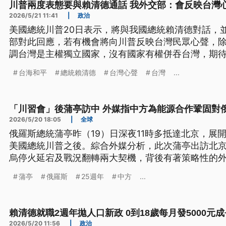
川普兩度表態要與賴清德通話 我外交部：會反映台灣
2026/5/21 11:41
|
政治
美國總統川普20日表示，將與我國總統賴清德對話，
部對此回應，若有機會將向川普反映台灣民眾心聲，
調台灣是主權獨立國家，沒有國家有權併吞台灣，期
台海和平穩定。
台海和平
總統賴清德
台灣心聲
台灣
...
「川習會」後蒲亭訪中 外媒指中方為能源合作鞏固對
2026/5/20 18:05
|
全球
俄羅斯總統蒲亭昨（19）日深夜11時多抵達北京，展
美國總統川普之後。綜合外媒分析，此次蒲亭出訪北
烏停火延宕及戰況翻轉兩大契機，背後有著策略性的
蒲亭
俄羅斯
25週年
中方
...
賴清德就職2週年拋人口新政 0到18歲每月發5000元
2026/5/20 11:56
|
政治