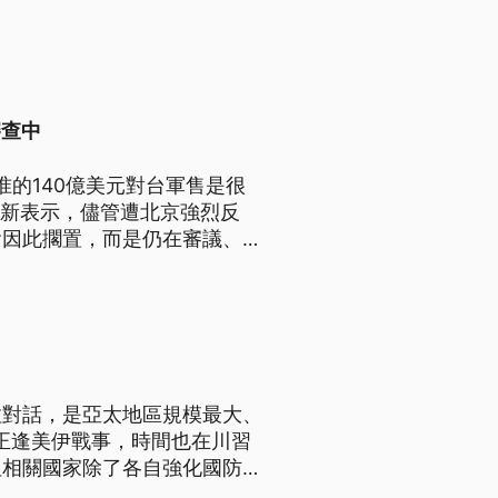
審查中
批准的140億美元對台軍售是很
）最新表示，儘管遭北京強烈反
會因此擱置，而是仍在審議、沒
極向美方爭取，盡速讓過去承諾
拉對話，是亞太地區規模最大、
年正逢美伊戰事，時間也在川習
但相關國家除了各自強化國防，
澳洲與印尼的大筆軍售。有學者