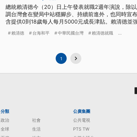
總統賴清德今（20）日上午發表就職2週年演說，除以
調台灣會在變局中站穩腳步、持續前進外，也同時宣
含提供0到18歲每人每月5000元成長津貼。賴清德
算。而在兩岸關係方面，賴清德也重申，中華民國台
賴清德
台海和平
中華民國台灣
賴清德就職
...
個國家有權利併吞台灣。
1
分類
公廣集團
政治
社會
公共電視
全球
生活
PTS TW