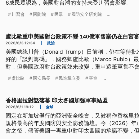
6成民眾認為，美國對台灣的支持未受川習會影響。
川習會
國防院
民眾
國防安全研究院
...
盧比歐重申美國對台政策不變 140億軍售案仍在白宮
2026/6/3 12:34
|
政治
美國總統川普（Donald Trump）日前稱，仍在等待
好的「談判籌碼」，國務卿盧比歐（Marco Rubio
對，但美國政府對台政策並未改變，重申這筆軍售不
有取消。國民黨立委提醒，在國際現實下，政府應積
盧比歐
國安局長
民進黨立委
審查
...
提供的武器裝備到位。
香格里拉對話落幕 印太各國加強軍事結盟
2026/6/1 19:12
|
全球
固定在新加坡舉行的亞洲安全峰會，又被稱作香格里
規格最高的年度國防與安全防務論壇。今（2026）
會之後，儘管美國一再重申對印太盟國的承諾不變，
地區結盟也動作不斷，包括日本即將展開對菲律賓、