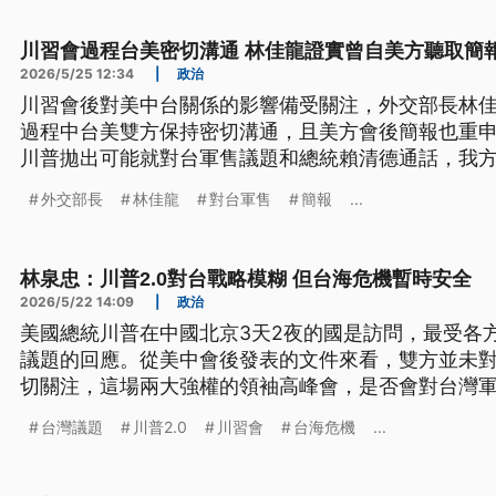
川習會過程台美密切溝通 林佳龍證實曾自美方聽取簡
2026/5/25 12:34
|
政治
川習會後對美中台關係的影響備受關注，外交部長林佳
過程中台美雙方保持密切溝通，且美方會後簡報也重
川普拋出可能就對台軍售議題和總統賴清德通話，我
外交部長
林佳龍
對台軍售
簡報
...
林泉忠：川普2.0對台戰略模糊 但台海危機暫時安全
2026/5/22 14:09
|
政治
美國總統川普在中國北京3天2夜的國是訪問，最受各
議題的回應。從美中會後發表的文件來看，雙方並未
切關注，這場兩大強權的領袖高峰會，是否會對台灣
獨家專訪日本東京大學的東亞國際政治學者林泉忠，深
台灣議題
川普2.0
川習會
台海危機
...
的時代，華府對中與對台政策的主要架構與特徵。