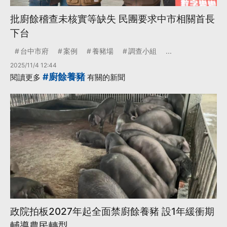
批廚餘稽查未核實等缺失 民團要求中市相關首長
下台
台中市府
案例
養豬場
調查小組
...
2025/11/4 12:44
#廚餘養豬
閱讀更多
有關的新聞
政院拍板2027年起全面禁廚餘養豬 設1年緩衝期
輔導農民轉型