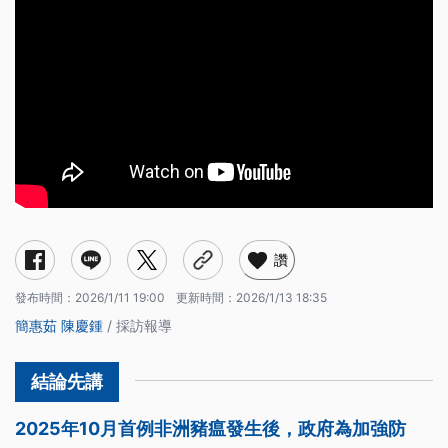
禁用廚餘養豬政策上路前 業者暫緩清運廚餘成難題
廚餘改飼料來養豬 黑豬轉型期怎麼走
飼料養豬農發起連署 呼籲全面禁廚餘養豬
業者重本投入蒸煮設備難回收 政府推廚餘飼料化
讚
發布時間：
2026/1/11 19:00
更新時間：
2026/1/13 18:35
簡惠茹
陳慶鍾
/ 採訪報導
2025年10月首例非洲豬瘟發生後，政府為加強防