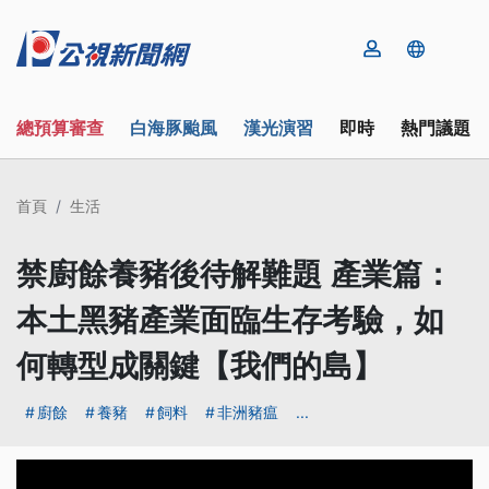
總預算審查
白海豚颱風
漢光演習
即時
熱門議題
首頁
生活
禁廚餘養豬後待解難題 產業篇：
本土黑豬產業面臨生存考驗，如
何轉型成關鍵【我們的島】
廚餘
養豬
飼料
非洲豬瘟
...