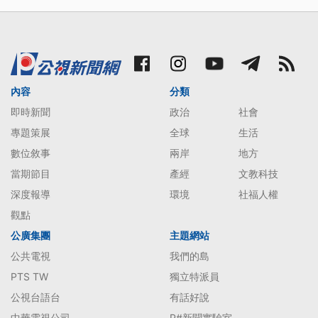
內容
分類
即時新聞
政治
社會
專題策展
全球
生活
數位敘事
兩岸
地方
當期節目
產經
文教科技
深度報導
環境
社福人權
觀點
公廣集團
主題網站
公共電視
我們的島
PTS TW
獨立特派員
公視台語台
有話好說
中華電視公司
P#新聞實驗室