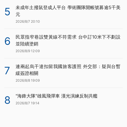
未成年土撥鼠登成人平台 學術團隊開帳號募逾5千美
5
元
2026/8/7 20:10
民眾指窄巷設雙黃線不符需求 台中訂10米下不劃設
6
並陸續塗銷
2026/8/9 12:09
連兩起烏干達扣留我國旅客護照 外交部：疑與台暫
7
緩簽證相關
2026/8/8 19:09
"海鋒大隊"雄風飛彈車 漢光演練反制共艦
8
2026/8/7 19:14