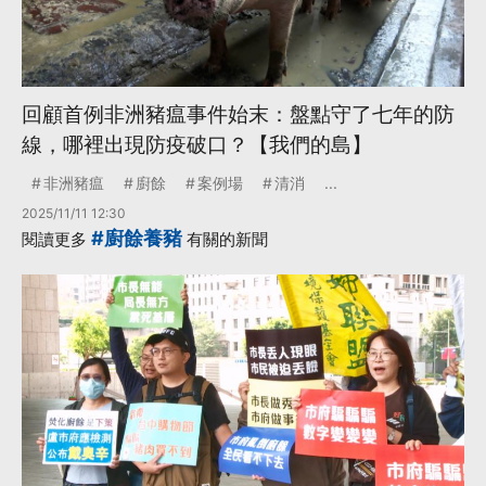
回顧首例非洲豬瘟事件始末：盤點守了七年的防
線，哪裡出現防疫破口？【我們的島】
非洲豬瘟
廚餘
案例場
清消
...
2025/11/11 12:30
#廚餘養豬
閱讀更多
有關的新聞