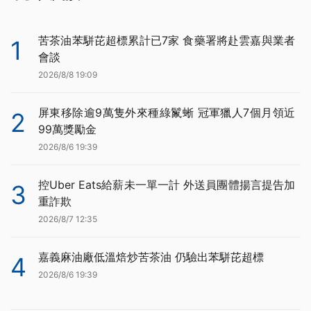
苦茶油苯駢芘超標累計已7家 食藥署將赴雲嘉與業者
1
會談
2026/8/8 19:09
屏東移除逾9萬隻外來種綠鬣蜥 冠軍獵人7個月領近
2
99萬獎勵金
2026/8/6 19:39
控Uber Eats給薪未一單一計 外送員團體揚言提告加
3
重詐欺
2026/8/7 12:35
嘉義麻油廠低溫焙炒苦茶油 仍驗出苯駢芘超標
4
2026/8/6 19:39