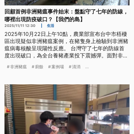
回顧首例非洲豬瘟事件始末：盤點守了七年的防線，
哪裡出現防疫破口？【我們的島】
2025/11/11 12:30
|
生活
2025年10月22日上午10點，農業部宣布台中市梧棲
區出現疑似非洲豬瘟案例，在豬隻身上檢驗到非洲豬
瘟病毒核酸呈現陽性反應。 台灣守了七年的防線首
度出現破口，為全台養豬產業投下震撼彈。面對非洲
豬瘟來襲，台灣如臨大敵，展開豬肉產業保衛戰…
非洲豬瘟
廚餘
案例場
清消
...