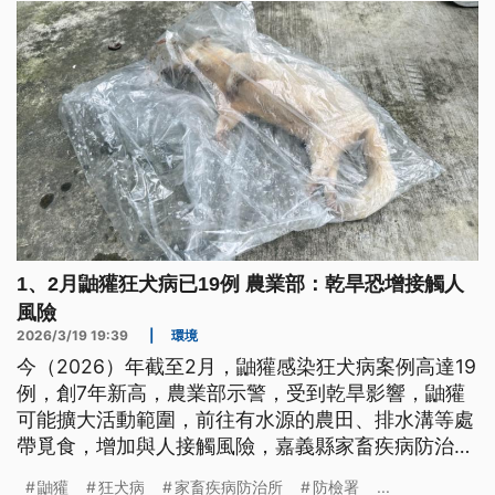
1、2月鼬獾狂犬病已19例 農業部：乾旱恐增接觸人
風險
2026/3/19 19:39
|
環境
今（2026）年截至2月，鼬獾感染狂犬病案例高達19
例，創7年新高，農業部示警，受到乾旱影響，鼬獾
可能擴大活動範圍，前往有水源的農田、排水溝等處
帶覓食，增加與人接觸風險，嘉義縣家畜疾病防治所
也發現，狂犬病鼬獾出沒的地點有往市區移動趨勢。
鼬獾
狂犬病
家畜疾病防治所
防檢署
...