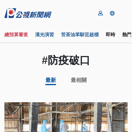
總預算審查
漢光演習
苦茶油苯駢芘超標
即時
熱門
#防疫破口
最新
最相關