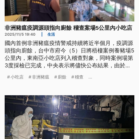
非洲豬瘟疫調源頭指向廚餘 稽查案場5公里內小吃店
2025/11/5 19:40
|
生活
國內首例非洲豬瘟疫情警戒持續將近半個月，疫調源
頭指向廚餘，台中市府今（5）日將梧棲案例養豬場5
公里內，東南亞小吃店列入稽查對象，同時案例場第
3度採檢已完成，中央表示將儘快公布結果，由於案
例場廚餘蒸煮設備使用狀況，豬農父子說法不一，和
小吃店
非洲豬瘟
廚餘
稽查
...
市府實際查看狀況也不同，市府將進一步查對，強調
如有不實將嚴辦。