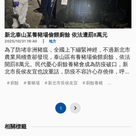
新北泰山某養豬場偷餵廚餘 依法遭罰8萬元
2025/10/31 19:40
|
地方
為了防堵非洲豬瘟，全國上下繃緊神經，不過新北市
農業局稽查卻發現，泰山區有養豬場偷餵廚餘，依法
開罰8萬元。民代憂心廚餘養豬會成為防疫破口，新
北市長侯友宜也說重話，防疫不容許心存僥倖，呼籲
業者不要以身試法，只要查到就是重罰。
廚餘
養豬場
新北市長侯友宜
廚餘養豬
...
1
相關標籤