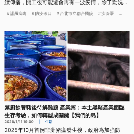
續傳播，開工後可能還會再有一波疫情，除了勤洗
手，若有被噴濺到的衣物，也可能成為防疫破口，建
諾羅病毒
防疫破口
台北市立聯合醫院
疾管署
...
議使用熱水洗過再烘乾。
禁廚餘養豬後待解難題 產業篇：本土黑豬產業面臨
生存考驗，如何轉型成關鍵【我們的島】
2026/1/11 19:00
|
生活
2025年10月首例非洲豬瘟發生後，政府為加強防