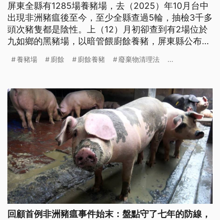
屏東全縣有1285場養豬場，去（2025）年10月台中
出現非洲豬瘟後至今，至少全縣查過5輪，抽檢3千多
頭次豬隻都是陰性。上（12）月初卻查到有2場位於
九如鄉的黑豬場，以暗管餵廚餘養豬，屏東縣公布裁
處結果，兩場共重罰240萬元，也取消相關補助。高
養豬場
廚餘
廚餘養豬
廢棄物清理法
...
雄同樣禁止廚餘養豬，考量到未來長期廚餘回收處理
成本，決定依照產出者付費原則，3月起比照《廢棄
物清理法》收取廚餘代處理費用。
回顧首例非洲豬瘟事件始末：盤點守了七年的防線，