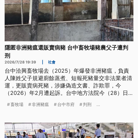
隱匿非洲豬瘟還販賣病豬 台中畜牧場豬農父子遭判
刑
2026/7/28 19:39
|
社會
台中洽興畜牧場去（2025）年爆發非洲豬瘟，負責
人陳姓父子規避廚餘蒸煮、短報死豬量交非法業者清
運，更販賣病死豬，涉嫌偽造文書、詐欺罪，今
（2026）年2月遭起訴。台中地方法院今（28）日
一審判決，依詐欺等罪判處父子兩人分別1年6個月和
畜牧場
非洲豬瘟
台中市府
判刑
...
3年有期徒刑，全案仍可上訴。