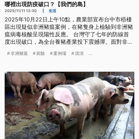
哪裡出現防疫破口？【我們的島】
2025/11/11 12:30
|
生活
2025年10月22日上午10點，農業部宣布台中市梧棲
區出現疑似非洲豬瘟案例，在豬隻身上檢驗到非洲豬
瘟病毒核酸呈現陽性反應。 台灣守了七年的防線首
度出現破口，為全台養豬產業投下震撼彈。面對非洲
豬瘟來襲，台灣如臨大敵，展開豬肉產業保衛戰…
非洲豬瘟
廚餘
案例場
清消
...