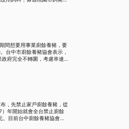
豬戶拒絕載潘。啊若以飼料飼豬
。（新聞標題、導言為台語文）
這期間想要用事業廚餘養豬，要
助。台中市廚餘養豬協會表示，
果政府完全不轉圜，考慮串連
會則批評，1年轉型期太長，
宣布，先禁止家戶廚餘養豬，從
27）年開始就會全台禁止廚餘
0元。目前台中廚餘養豬協會大
）日將開會討論，若政府政策不