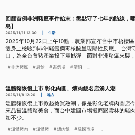
回顧首例非洲豬瘟事件始末：盤點守了七年的防線，
島】
2025/11/11 12:30
|
生活
2025年10月22日上午10點，農業部宣布台中市梧
隻身上檢驗到非洲豬瘟病毒核酸呈現陽性反應。 台灣
口，為全台養豬產業投下震撼彈。面對非洲豬瘟來襲
保衛戰…
非洲豬瘟
廚餘
案例場
清消
...
溫體豬恢復上市 彰化肉圓、爌肉飯名店湧人潮
2025/11/8 12:20
|
地方
溫體豬恢復上市掀起搶買熱潮，像是彰化老牌肉圓店今
來品嘗溫體豬美食，而台中建國市場攤商跟雲林的豬
加不少。
溫體豬肉
溫體豬
爌肉飯
建國市場
...