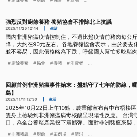
改，將號召全台廚餘養豬戶拒載廚餘。
強烈反對廚餘養豬 養豬協會不排除北上抗議
2025/11/25 12:44
|
生活
國內非洲豬瘟疫情控制住，不過比起疫情前豬肉每公
降，大約在90元左右。各地養豬協會表示，由於要去
並不容易，因此價格略為下跌，呼籲國人幫忙多吃豬
表達反對到底，若中央不聽，預計在12月29日號召豬
廚餘養豬
協會
養豬
消費者
...
回顧首例非洲豬瘟事件始末：盤點守了七年的防線，
島】
2025/11/11 12:30
|
生活
2025年10月22日上午10點，農業部宣布台中市梧
隻身上檢驗到非洲豬瘟病毒核酸呈現陽性反應。 台灣
口，為全台養豬產業投下震撼彈。面對非洲豬瘟來襲
保衛戰…
非洲豬瘟
廚餘
案例場
清消
...