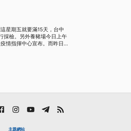
這星期五就要滿15天，台中
行採檢。另外養豬場今日上午
央疫情指揮中心宣布。而昨日台
規定，因此台中市府決定開罰。
主題網站