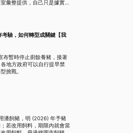
科室彙整提供，自己只是據實以
存考驗，如何轉型成關鍵【我
，宣布暫時停止廚餘養豬，接著
豬，各地方政府可以自行提早禁
轉型挑戰。
用潘飼豬，明 (2026) 年予豬
備；若改用飼料，期限內就會當
成改用飼料，毋過桃園市飼豬協