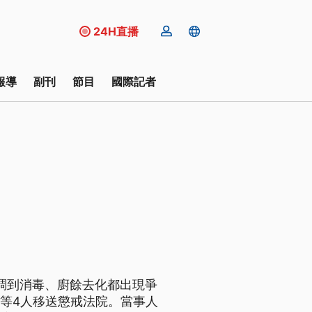
24H直播
報導
副刊
節目
國際記者
疫調到消毒、廚餘去化都出現爭
昌等4人移送懲戒法院。當事人