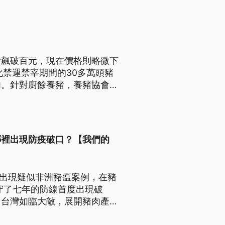
斤飆破百元，現在價格則略微下
化禁運禁宰期間的30多萬頭豬
肉。針對廚餘養豬，養豬協會仍
農抗議。
哪裡出現防疫破口？【我們的
棲區出現疑似非洲豬瘟案例，在豬
守了七年的防線首度出現破
，台灣如臨大敵，展開豬肉產業