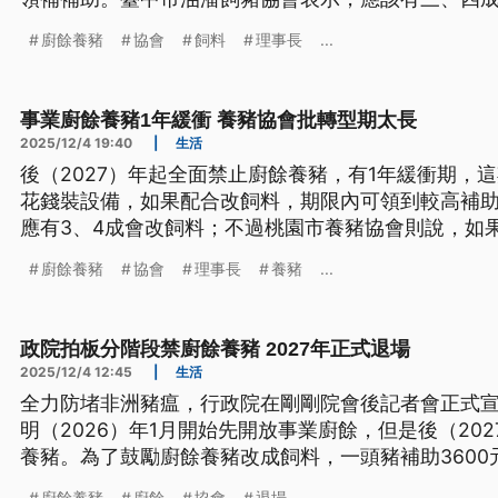
會表示，若是政府完全無通參詳，可能會串連全國養
廚餘養豬
協會
飼料
理事長
...
為主的中華民國飼豬協會也批評，一年轉型期傷過長
事業廚餘養豬1年緩衝 養豬協會批轉型期太長
2025/12/4 19:40
|
生活
後（2027）年起全面禁止廚餘養豬，有1年緩衝期，
花錢裝設備，如果配合改飼料，期限內可領到較高補
應有3、4成會改飼料；不過桃園市養豬協會則說，如
全國養豬戶拒載廚餘。飼料養豬為主的中華民國養豬協
廚餘養豬
協會
理事長
養豬
...
直批錯誤。
政院拍板分階段禁廚餘養豬 2027年正式退場
2025/12/4 12:45
|
生活
全力防堵非洲豬瘟，行政院在剛剛院會後記者會正式
明（2026）年1月開始先開放事業廚餘，但是後（20
養豬。為了鼓勵廚餘養豬改成飼料，一頭豬補助360
約有3到4成打算改飼料；但桃園養豬協會表示明（5
廚餘養豬
廚餘
協會
退場
...