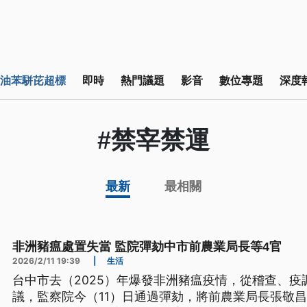
油苯駢芘超標
即時
熱門議題
影音
數位專題
深度
#禁宰禁運
最新
最相關
非洲豬瘟處置失當 監院彈劾中市前農業局長等4官
2026/2/11 19:39
|
生活
台中市去（2025）年爆發非洲豬瘟疫情，從稽查、
議，監察院今（11）日通過彈劾，將前農業局長張敬