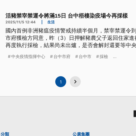
活豬禁宰禁運令將滿15日 台中梧棲染疫場今再採樣
2025/11/5 12:44
|
生活
國內首例非洲豬瘟疫情警戒持續半個月，禁宰禁運令到
市府獲檢方同意，昨（3）日押解豬農父子返回住家進
再度執行採檢，結果尚未出爐，是否會解封還要等中
中太平有一隻飼養的麝香豬跑到大街遊蕩，違反防治
中央疫情指揮中心
台中市府
台中市
採檢
...
1
分類
公廣集團