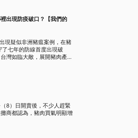
哪裡出現防疫破口？【我們的
棲區出現疑似非洲豬瘟案例，在豬
守了七年的防線首度出現破
，台灣如臨大敵，展開豬肉產業
（8）日開賣後，不少人趕緊
肉攤商都認為，豬肉買氣明顯增