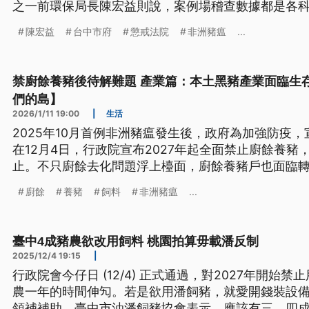
之一前環保局長陳宏益則說，案例場稽查數據都是各
告。
陳宏益
台中市府
懲戒法院
非洲豬瘟
...
禁廚餘養豬後待解難題 產業篇：本土黑豬產業面臨生
們的島】
2026/1/11 19:00
|
生活
2025年10月首例非洲豬瘟發生後，政府為加強防疫
在12月4日，行政院宣布2027年起全面禁止廚餘養
止。不只廚餘去化問題浮上檯面，廚餘養豬戶也面臨
廚餘
養豬
飼料
非洲豬瘟
...
臺中4成豬農欲改用飼料 桃園拍算毋載潘反制
2025/12/4 19:15
|
行政院會今仔日 (12/4) 正式通過，對2027年開始禁止
農一年的時間伸勼。若是欲用潘飼豬，就愛開錢裝設
領補補助。臺中市油潘飼豬協會表示，應該有三、四