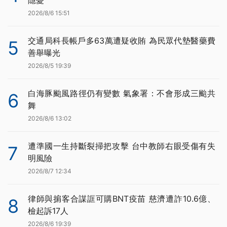
隱憂
2026/8/6 15:51
交通局科長帳戶多63萬遭疑收賄 為民眾代墊醫藥費
5
善舉曝光
2026/8/5 19:39
白海豚颱風路徑仍有變數 氣象署：不會形成三颱共
6
舞
2026/8/6 13:02
遭準國一生持斷裂掃把攻擊 台中教師右眼受傷有失
7
明風險
2026/8/7 12:34
律師與掮客合謀誆可購BNT疫苗 慈濟遭詐10.6億、
8
檢起訴17人
2026/8/6 19:39