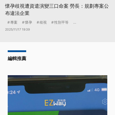
懷孕歧視遭資遣演變三口命案 勞長：規劃專案公
布違法企業
專案
懷孕
歧視
性別平等
...
2025/11/17 19:39
編輯推薦