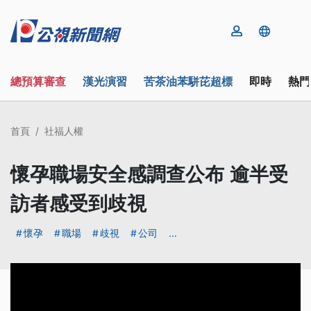
總預算審查
漢光演習
苦茶油苯駢芘超標
即時
熱門
首頁
社福人權
懷孕職場安全感調查公布 逾半受
訪者感受到歧視
懷孕
職場
歧視
公司
...