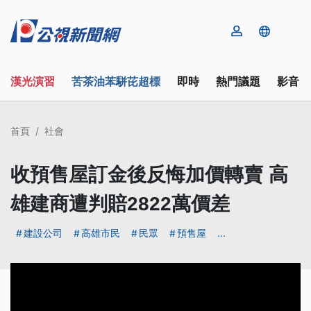
漢光演習
苦茶油苯駢芘超標
即時
熱門議題
影音
首頁
社會
收預售屋訂金後反悔加價轉賣 高
雄建商遭判賠2822萬價差
建設公司
高雄市民
民眾
預售屋
...