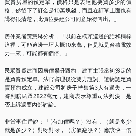
買賣房屋的預定單，價格只是表達他要買多少的價
格，然後下了訂金是10萬塊錢，而且在訂單上面也有
講得很清楚，此價位要經公司同意始得售出。」
房仲業者黃慧琳分析，「以前在橋頭這邊的話和楠梓
這裡，可能這邊一坪大概10來萬，但是就是台積電效
力一來，可能都有翻倍。」
民眾質疑建商因房價攀升毀約，建商主張當初簽定的
是買賣預定單。法官審理後從雙方證詞、證物認定買
賣預約成立，建設公司將房子轉售第3人有過失，一
審判賠民眾2822萬元，建商表示尊重司法判決，是
否上訴還要內部討論。
非當事住戶說：「(有加價嗎？）沒有，（就是多少
就是多少？）對呀對呀，（房價翻漲？）應該快一倍