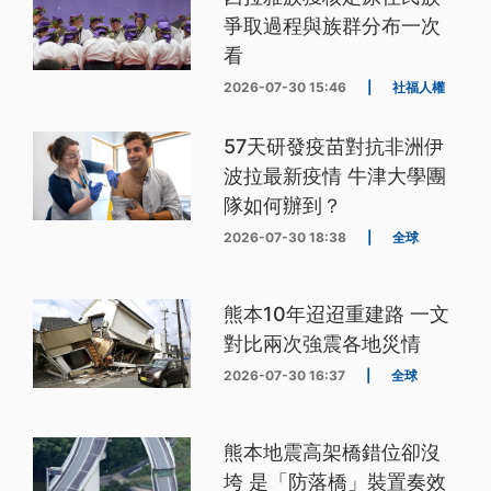
爭取過程與族群分布一次
看
2026-07-30 15:46
|
社福人權
57天研發疫苗對抗非洲伊
波拉最新疫情 牛津大學團
隊如何辦到？
2026-07-30 18:38
|
全球
熊本10年迢迢重建路 一文
對比兩次強震各地災情
2026-07-30 16:37
|
全球
熊本地震高架橋錯位卻沒
垮 是「防落橋」裝置奏效