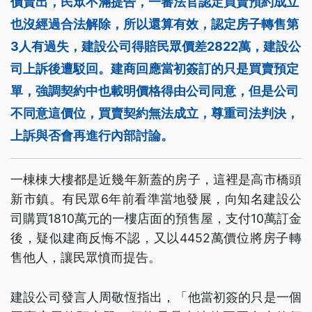
價賣出，民眾不滿提告，一審法官認定買賣預約成立
也沒經過合法解除，所以還算有效，認定房子轉售第
3人有過失，建設公司得賠民眾價差2822萬，建設公
司上訴後遭駁回。建商回應當初簽訂的只是買賣預定
單，強調契約中也載明價格得由公司同意，但是公司
不同意這價位，買賣契約無法成立，尊重司法判決，
上訴與否會再進行內部討論。
一棟棟大樓都是近幾年新蓋的房子，這裡是高市橋頭
新市鎮。有民眾6年前看準當地發展，向知名建設公
司購買1810萬元的一樓店面的預售屋，支付10萬訂金
後，疑似建商反悔不認，又以4452萬價位將房子轉
售他人，讓民眾憤而提告。
建設公司發言人周敬恆指出，「他當初簽的只是一個