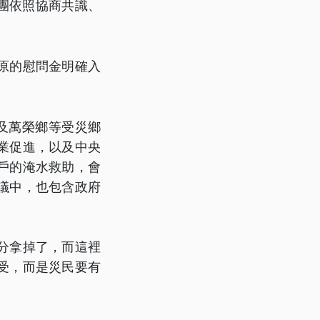
團依照協商共識、
原的慰問金明確入
鎮及萬榮鄉等受災鄉
業促進，以及中央
戶的淹水救助，會
議中，也包含政府
。
分拿掉了，而這裡
受，而是災民要有