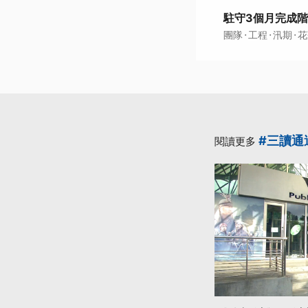
駐守3個月完成階
·
·
·
團隊
工程
汛期
花
#三讀通
閱讀更多