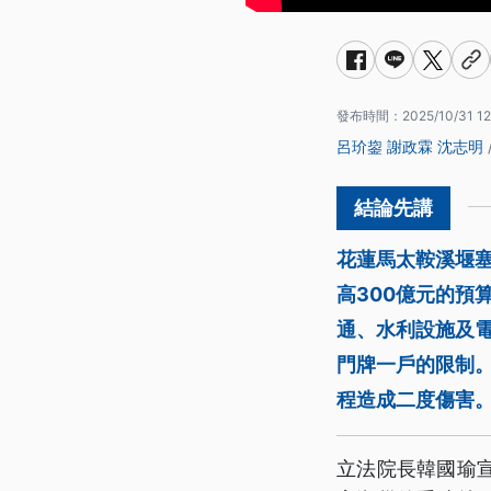
發布時間：
2025/10/31 12
呂玠鋆
謝政霖
沈志明
花蓮馬太鞍溪堰
高300億元的預
通、水利設施及
門牌一戶的限制
程造成二度傷害
立法院長韓國瑜