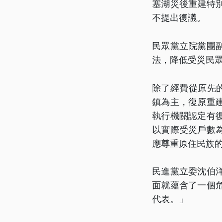
塞湖災後重建特
不提出復議。
民眾黨立院黨團
法，降低受災民
除了經費從原先的
鎮為主，復原重
執行機關認定有
以實際受災戶數
應尊重原住民族
民進黨立委沈伯
面就蘊含了一個
代表。」