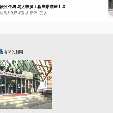
段性任務 馬太鞍溪工程團隊撤離山區
·
·
蓮馬太鞍溪堰塞湖
階段
更多...
過
有關的新聞