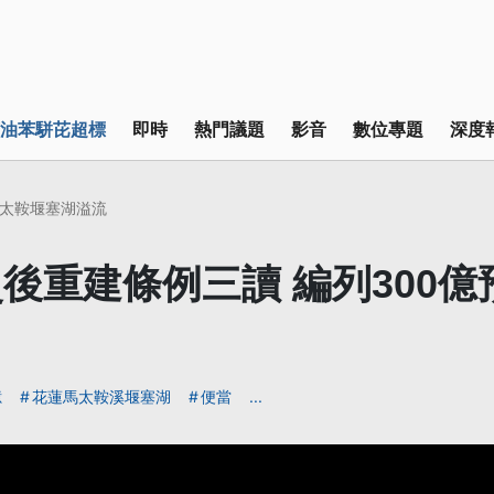
油苯駢芘超標
即時
熱門議題
影音
數位專題
深度
太鞍堰塞湖溢流
後重建條例三讀 編列300億
億
花蓮馬太鞍溪堰塞湖
便當
...