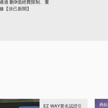
通過 刪9億經費限制、董
修【涉己新聞】
EZ WAY實名認證引