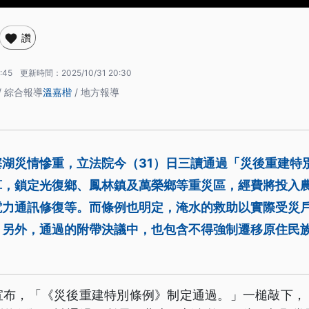
讚
:45
更新時間：
2025/10/31 20:30
/ 綜合報導
溫嘉楷
/ 地方報導
塞湖災情慘重，立法院今（31）日三讀通過「災後重建特
算，鎖定光復鄉、鳳林鎮及萬榮鄉等重災區，經費將投入
電力通訊修復等。而條例也明定，淹水的救助以實際受災
。另外，通過的附帶決議中，也包含不得強制遷移原住民
。
宣布，「《災後重建特別條例》制定通過。」一槌敲下，