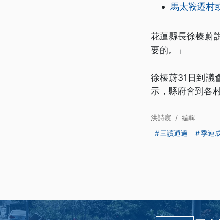
馬太鞍遷村
花蓮縣長徐榛蔚
要的。」
徐榛蔚31日到
示，縣府會到各
洪詩宸
/
編輯
三讀通過
季連