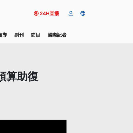
24H直播
報導
副刊
節目
國際記者
預算助復