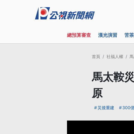
總預算審查
漢光演習
苦茶
首頁
社福人權
馬
馬太鞍災
原
災後重建
300