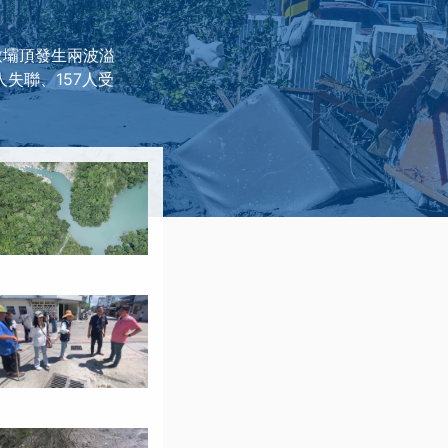
致壩頂發生兩波溢
失聯、157人受