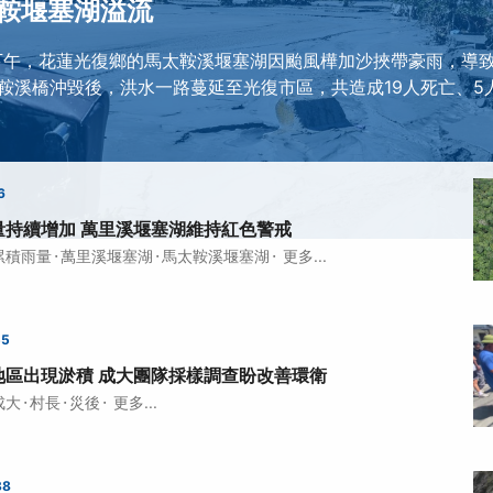
鞍堰塞湖溢流
3日下午，花蓮光復鄉的馬太鞍溪堰塞湖因颱風樺加沙挾帶豪雨，導
鞍溪橋沖毀後，洪水一路蔓延至光復市區，共造成19人死亡、5人
6
量持續增加 萬里溪堰塞湖維持紅色警戒
·
·
·
累積雨量
萬里溪堰塞湖
馬太鞍溪堰塞湖
更多...
55
地區出現淤積 成大團隊採樣調查盼改善環衛
·
·
·
成大
村長
災後
更多...
38