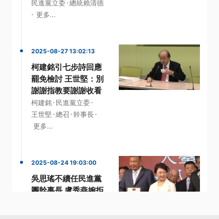
·
民進黨立委
總統賴清德
·
更多...
2025-08-27 13:02:13
柯建銘引七步詩回應
罷免檢討 王世堅：別
謝謝指教要謝謝收看
·
·
柯建銘
民進黨立委
·
·
·
王世堅
總召
幹事長
更多...
2025-08-24 19:03:00
吳思瑤不續任民進黨
團幹事長 盧秀燕婉拒
接國民黨魁
·
·
台中市長
國民黨