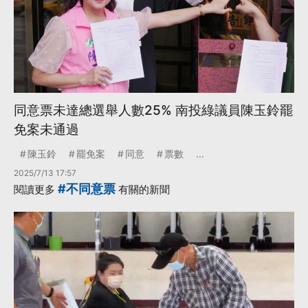
同意票未達總選舉人數25% 南投綠議員陳玉鈴罷
免案未通過
陳玉鈴
罷免案
同意
票數
...
2025/7/13 17:57
#不同意票
閱讀更多
有關的新聞