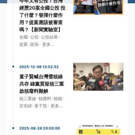
今年又有公投！台灣
經歷20案全國公投 投
了什麼？發揮什麼作
用？提案應該被審查
嗎？【新聞實驗室】
·
·
·
全國
公投
公投結果
·
·
提案
政策
更多...
2025-12-08 13:52:52
童子賢喊台灣需核綠
共存 綠黨質疑核三重
啟核廢料難解
·
·
·
核三重啟
核廢料
核能
·
·
甘崇緯
童子賢
更多...
2025-08-26 20:03:00