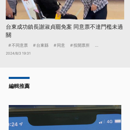
台東成功鎮長謝淑貞罷免案 同意票不達門檻未過
關
不同意票
台東縣
同意
投開票所
...
2024/8/3 19:31
編輯推薦