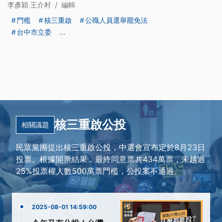
李彥穎 王介村
/
編輯
門檻
核三重啟
公職人員選舉罷免法
台中市立委
...
核三重啟公投
相關議題
民眾黨團提出核三重啟公投，中選會宣布定於8月23日
投票。根據開票結果，最終同意票共434萬票，未越過
25%投票權人數500萬票門檻，公投案不通過。
2025-08-01 14:59:00