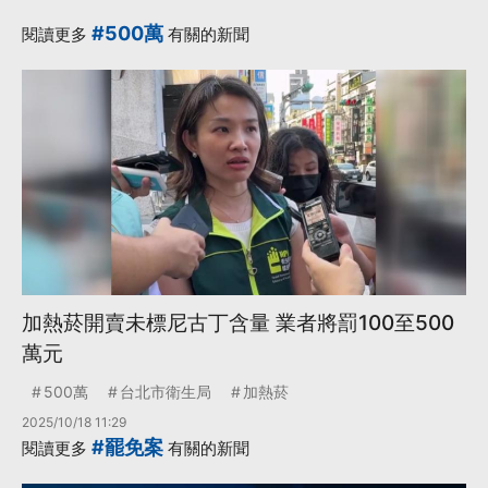
·
·
·
民進黨團
盧秀燕
黨團
#500萬
閱讀更多
有關的新聞
更多...
加熱菸開賣未標尼古丁含量 業者將罰100至500
萬元
500萬
台北市衛生局
加熱菸
2025/10/18 11:29
#罷免案
閱讀更多
有關的新聞