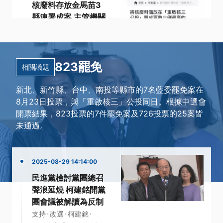
核廢料存放金馬苗3
縣連署成案 主管機關
10/25前須回應
·
·
不同意
二膽島
·
公共政策網路參與平台
·
823罷免
·
同意票
提案
更多...
相關議題
新北、新竹縣、台中、南投等縣市的7名藍委罷免案在
8月23日投票，與「重啟核三」公投同日。根據中選會
開票結果，823投票的7件罷免案及726投票的25案皆
未通過。
2025-08-29 14:14:00
民進黨檢討黨團總召
聲浪延燒 柯建銘開黨
團會議被解讀為反制
·
·
·
支持
改選
柯建銘