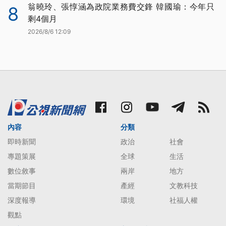
翁曉玲、張惇涵為政院業務費交鋒 韓國瑜：今年只
8
剩4個月
2026/8/6 12:09
內容
分類
即時新聞
政治
社會
專題策展
全球
生活
數位敘事
兩岸
地方
當期節目
產經
文教科技
深度報導
環境
社福人權
觀點