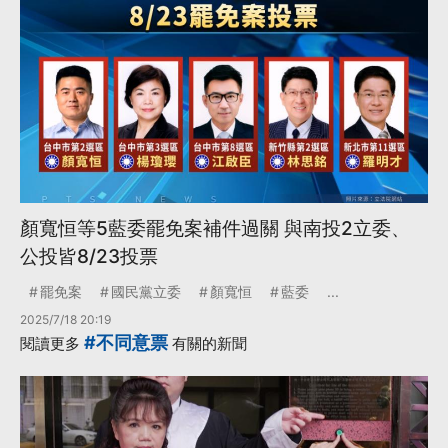
顏寬恒等5藍委罷免案補件過關 與南投2立委、
公投皆8/23投票
罷免案
國民黨立委
顏寬恒
藍委
...
2025/7/18 20:19
#不同意票
閱讀更多
有關的新聞