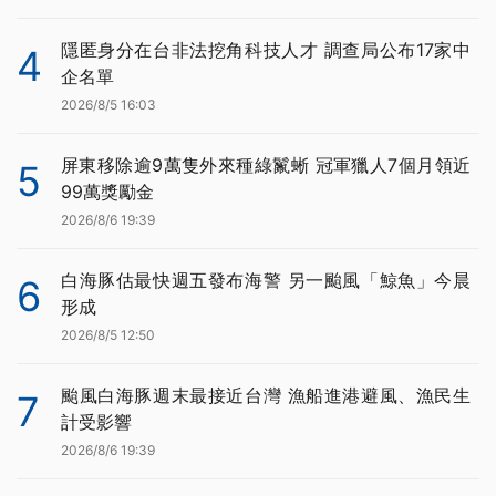
隱匿身分在台非法挖角科技人才 調查局公布17家中
4
企名單
2026/8/5 16:03
屏東移除逾9萬隻外來種綠鬣蜥 冠軍獵人7個月領近
5
99萬獎勵金
2026/8/6 19:39
白海豚估最快週五發布海警 另一颱風「鯨魚」今晨
6
形成
2026/8/5 12:50
颱風白海豚週末最接近台灣 漁船進港避風、漁民生
7
計受影響
2026/8/6 19:39