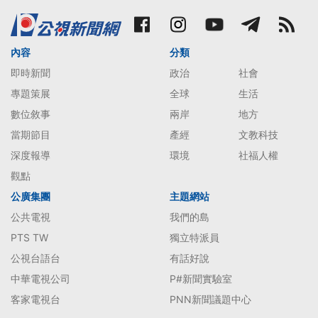
內容
分類
即時新聞
政治
社會
專題策展
全球
生活
數位敘事
兩岸
地方
當期節目
產經
文教科技
深度報導
環境
社福人權
觀點
公廣集團
主題網站
公共電視
我們的島
PTS TW
獨立特派員
公視台語台
有話好說
中華電視公司
P#新聞實驗室
客家電視台
PNN新聞議題中心