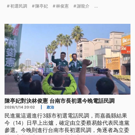
向總統賴清德請益台南經驗；對手林俊憲則強調接下
初選民調
陳亭妃
林俊憲
謝龍介
...
來會支持陳亭妃，「只有團結才能打贏選戰」。
陳亭妃對決林俊憲 台南市長初選今晚電話民調
2026/1/14 20:02
|
政治
民進黨這週進行3縣市初選電話民調，而嘉義縣結果
今（14）日早上出爐，確定由立委蔡易餘代表民進黨
參選。今晚則進行台南市長初選民調，角逐者為立委