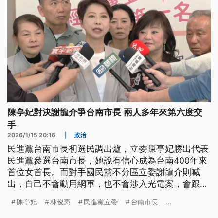
陳亭妃對決謝龍介爭台南市長 兩人多年來第六度交
手
2026/1/15 20:16
|
政治
民進黨台南市長初選民調出爐，立委陳亭妃勝出代表
民進黨參選台南市長，她說有信心成為台南400年來
首位女首長。而對手國民黨不分區立委謝龍介則喊
出，自己不會動用網軍，也不會涉入光電案，會跟陳
亭妃來場光明的對決。今（2026）年年底市長選
陳亭妃
林俊憲
民進黨立委
台南市長
...
戰，也是2人第六度交手。