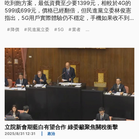
吃到飽方案，最低資費至少要1399元，相較於4G的
599或699元，價格已經翻倍，但民進黨立委林俊憲
指出，5G用戶實際體驗仍不穩定，手機如果收不到
訊號，還會在5G跟4G頻繁切換、十分耗電，因此舉
降價
民進黨立委
5G
業者
...
行記者會，呼籲三大電信業者調降資費。
立院新會期藍白有望合作 綠委籲聚焦關稅衝擊
2025/8/31 12:31
|
政治