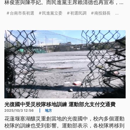
林俊憲與陳亭妃。而民進黨主席賴清德也再宣布，徵
召南投出生的牙醫温世政，挑戰尋求連任的南投縣長
台南市長初選
民進黨立委
初選民調
南投縣長
...
許淑華。
光復國中受災校隊移地訓練 運動部允支付交通費
2025/10/3 12:56
|
地方
花蓮堰塞湖釀災重創當地的光復國中，校內多個運動
校隊的訓練也受到影響。運動部表示，各校隊將移到