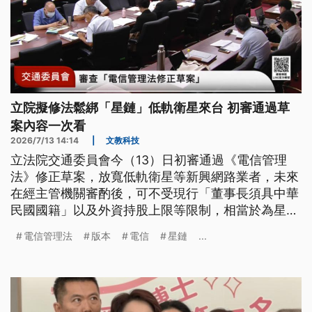
立院擬修法鬆綁「星鏈」低軌衛星來台 初審通過草
案內容一次看
2026/7/13 14:14
|
文教科技
立法院交通委員會今（13）日初審通過《電信管理
法》修正草案，放寬低軌衛星等新興網路業者，未來
在經主管機關審酌後，可不受現行「董事長須具中華
民國國籍」以及外資持股上限等限制，相當於為星鏈
等國外業者進入台灣市場鬆綁。待未來立院三讀通過
電信管理法
版本
電信
星鏈
...
後，法案才會正式上路。