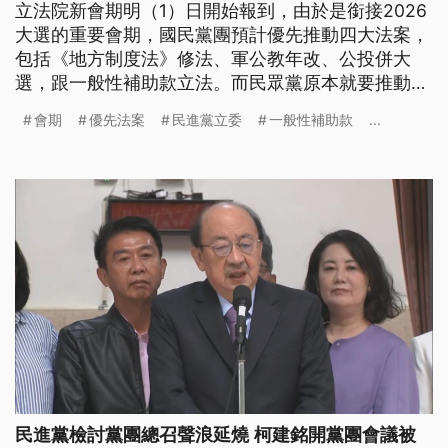
立法院新會期明（1）日開始報到，由於是銜接2026
大選的重要會期，國民黨團預計優先推動四大法案，
包括《地方制度法》修法、軍公教年改、公投併大
選，跟一般性補助款立法。而民眾黨原本就要推動公
投併大選，也表態傾向支持《地制法》修法，藍白可
會期
優先法案
民進黨立委
一般性補助款
...
望再合作。民進黨立委林俊憲批評，藍白的優先法
案、政治性仍高，呼籲應聚焦關稅衝擊，民生法案優
先。
民進黨檢討黨團總召聲浪延燒 柯建銘開黨團會議被