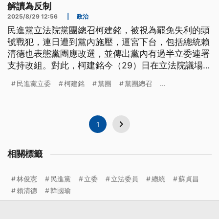
解讀為反制
2025/8/29 12:56
|
政治
民進黨立法院黨團總召柯建銘，被視為罷免失利的頭
號戰犯，連日遭到黨內施壓，逼宮下台，包括總統賴
清德也表態黨團應改選，並傳出黨內有過半立委連署
支持改組。對此，柯建銘今（29）日在立法院議場召
開黨團會議，被解讀是展現反制力道，引發關注。
民進黨立委
柯建銘
黨團
黨團總召
...
1
相關標籤
林俊憲
民進黨
立委
立法委員
總統
蘇貞昌
賴清德
韓國瑜