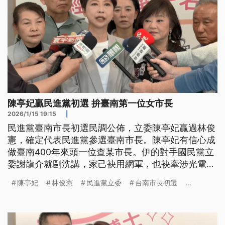
陳亭妃贏民進黨初選 拚臺南第一位女市長
2026/1/15 19:15
|
民進黨臺南市長初選民調公佈，立委陳亭妃贏過林俊
憲，確定代表民進黨參選臺南市長。陳亭妃有信心成
做臺南400年來頭一位查某市長。伊的對手國民黨立
委謝龍介就剾洗講，家己袂用網軍，也袂牽涉光電
案。今(2026)年底的市長選戰，也是兩人第6改對
陳亭妃
林俊憲
民進黨立委
台南市長初選
...
削。（新聞標題、導言為台語文）