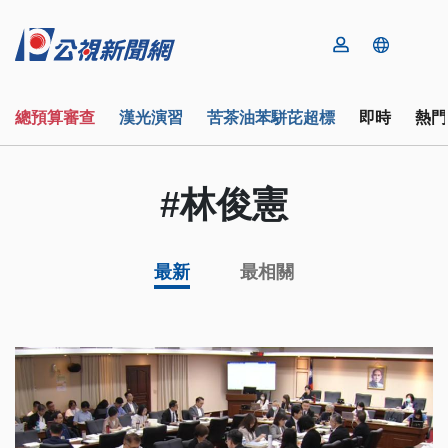
總預算審查
漢光演習
苦茶油苯駢芘超標
即時
熱門
#林俊憲
最新
最相關