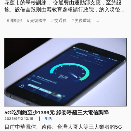
花蓮市的學校訓練， 交通費由運動部支應，至於設
施、設備全毀則由縣教育處報請行政院，納入災後重
建計劃。
運動部
光復國中
交通費
災後重建
...
5G吃到飽至少1399元 綠委呼籲三大電信調降
2025/9/12 13:15
|
生活
目前中華電信、遠傳、台灣大哥大等三大業者的5G