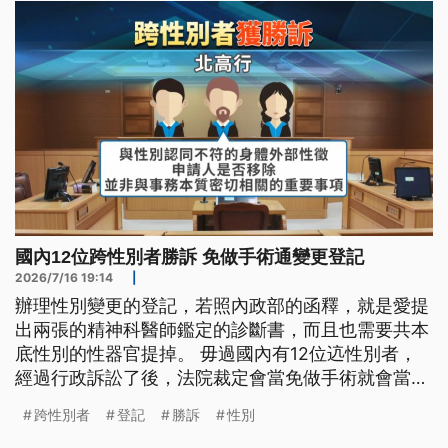
國內12位跨性別者勝訴 免做手術通變更登記
2026/7/16 19:14
|
辦理性別變更的登記，若照內政部的函釋，就是愛提
出兩張的精神科醫師鑑定的診斷書，而且也需要共本
底性別的性器官提掉。 毋過國內有12位迒性別者，
經過行政訴訟了後，法院裁定會當免做手術就會當性
別變更登記勝訴定讞。 最近也一例成功免手術就會
跨性別者
登記
勝訴
性別
當改登記做男性，敗訴的中和戶政事務所表示，收著