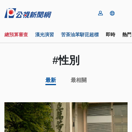
總預算審查
漢光演習
苦茶油苯駢芘超標
即時
熱門
#性別
最新
最相關