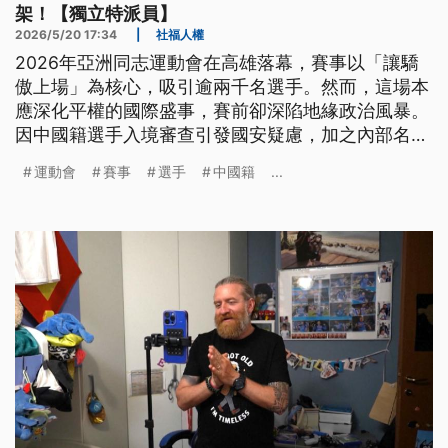
架！【獨立特派員】
2026/5/20 17:34
|
社福人權
2026年亞洲同志運動會在高雄落幕，賽事以「讓驕
傲上場」為核心，吸引逾兩千名選手。然而，這場本
應深化平權的國際盛事，賽前卻深陷地緣政治風暴。
因中國籍選手入境審查引發國安疑慮，加之內部名冊
外洩隱私、流程鬆散等行政瑕疵，使得原本彰顯多元
運動會
賽事
選手
中國籍
...
價值的平權初衷，在層出不窮的爭議中一度失焦。