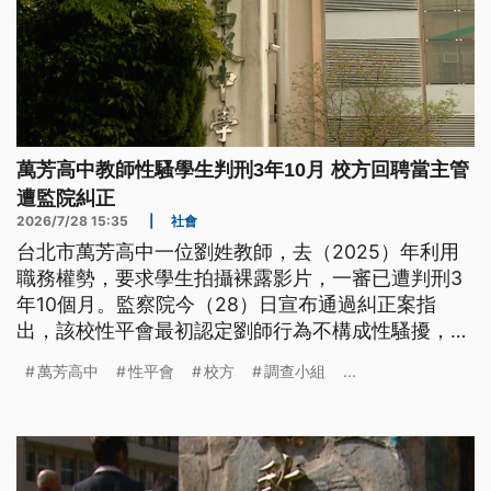
萬芳高中教師性騷學生判刑3年10月 校方回聘當主管
遭監院糾正
2026/7/28 15:35
|
社會
台北市萬芳高中一位劉姓教師，去（2025）年利用
職務權勢，要求學生拍攝裸露影片，一審已遭判刑3
年10個月。監察院今（28）日宣布通過糾正案指
出，該校性平會最初認定劉師行為不構成性騷擾，甚
至在調查期間還回聘劉師擔任行政主管，且至法院判
萬芳高中
性平會
校方
調查小組
...
決有罪後仍未撤換，相關機制已明顯失能。