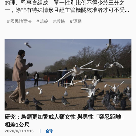
的理、監事會組成，單一性別比例不得少於三分之
一，除非有特殊情形且經主管機關核准者才可不受此
限制。此外，本次也針對公共運動設施制定規範，以
國民體育法
規範
設施
運動
保障民眾使用時若發生意外時的相關權益。
研究：鳥類更加警戒人類女性 與男性「容忍距離」
相差1公尺
2026/6/11 17:15
|
全球