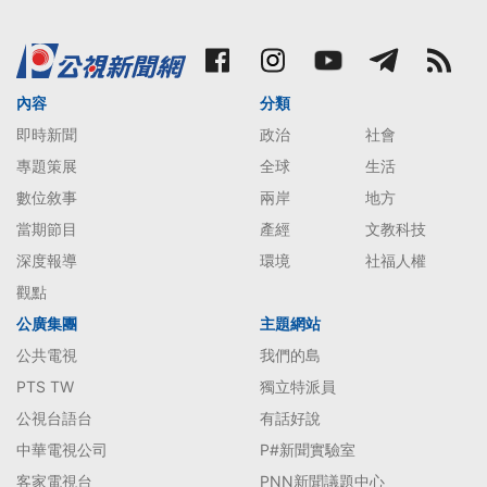
內容
分類
即時新聞
政治
社會
專題策展
全球
生活
數位敘事
兩岸
地方
當期節目
產經
文教科技
深度報導
環境
社福人權
觀點
公廣集團
主題網站
公共電視
我們的島
PTS TW
獨立特派員
公視台語台
有話好說
中華電視公司
P#新聞實驗室
客家電視台
PNN新聞議題中心