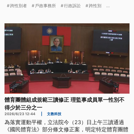
行政法院再度判決一名曾姓跨性別者，可以不必進行
跨性別者
戶政事務所
行政訴訟
跨性別
...
性別重置手術，將身分證性別從女變更為男。敗訴的
中和戶政事務所回應，將在收到判決書後，研議是否
上訴。
體育團體組成規範三讀修正 理監事成員單一性別不
得少於三分之一
2026/6/23 12:44
|
文教科技
為落實運動平權，立法院今（23）日上午三讀通過
《國民體育法》部分條文修正案，明定特定體育團體