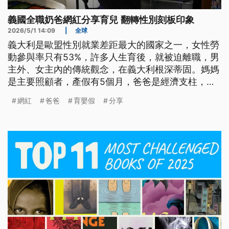
義國全職奶爸網紅分享育兒 翻轉性別刻板印象
2026/5/1 14:09
|
全球
義大利是歐盟性別就業差距最大的國家之一，女性勞
動參與率只有53%，許多人生育後，就被迫離職，男
主外、女主內的傳統觀念，在義大利根深蒂固。媽媽
是主要照顧者，產假有5個月，爸爸是經濟支柱，陪
產假只有10天。近來社群媒體上出現一些義大利全職
網紅
爸爸
育嬰假
分享
奶爸分享育兒，以及做家務的日常生活，突破男主外
女主內的框架，吸引大量追隨者，也慢慢改變了性別
刻板印象。