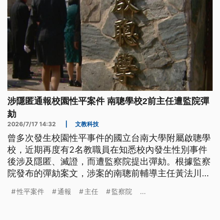
涉隱匿通報校園性平案件 南聰學校2前主任遭監院彈
劾
2026/7/17 14:32
|
文教科技
曾多次發生校園性平事件的國立台南大學附屬啟聰學
校，近期再度有2名教職員在知悉校內發生性別事件
後涉及隱匿、滅證，而遭監察院提出彈劾。根據監察
院發布的彈劾案文，涉案的南聰前輔導主任黃法川、
前學務主任郭勇佐兩人，均已遭移送懲戒法院審理。
性平案件
通報
主任
監察院
...