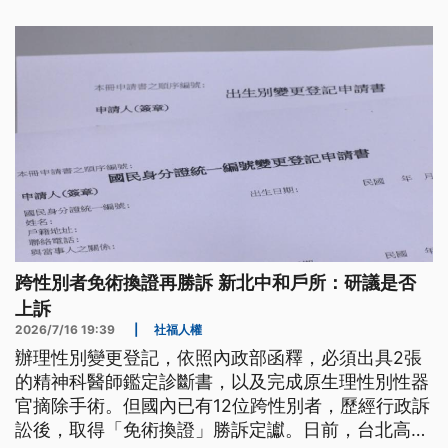
判決書了後，研議敢欲上訴。（新聞標題、導言為台
語文）
跨性別者免術換證再勝訴 新北中和戶所：研議是否
上訴
2026/7/16 19:39
|
社福人權
辦理性別變更登記，依照內政部函釋，必須出具2張
的精神科醫師鑑定診斷書，以及完成原生理性別性器
官摘除手術。但國內已有12位跨性別者，歷經行政訴
訟後，取得「免術換證」勝訴定讞。日前，台北高等