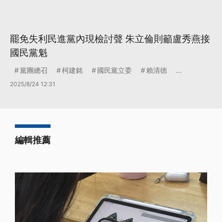
罷免失利民進黨內現檢討聲 朱立倫則籲盧秀燕接
國民黨魁
黨團總召
柯建銘
國民黨立委
賴清德
...
2025/8/24 12:31
編輯推薦