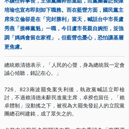
不續任幹事長，主張黨團幹部重組，而黨團書記長陳
培瑜也宣布即刻卸下職務。而在藍營方面，國民黨主
席朱立倫卻是在「完封勝利」當天，喊話台中市長盧
秀燕「接棒黨魁」一職，今日盧市長親自婉拒，並強
調「媽媽會留在家裡」，但藍營也憂心，恐怕讓基層
更焦慮。
總統賴清德表示，「人民的心聲，身為總統我一定會
誠心傾聽，銘記在心。」
726、823兩波罷免案失利後，執政黨喊話立即檢
討，不過賴清德未辭民進黨主席，卓揆也留任，「賴
卓體制」沒動搖之下，被視為大罷免發起人的立院黨
團總召柯建銘，成了眾矢之的。