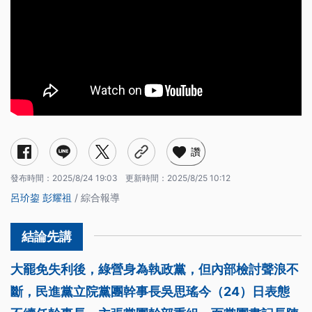
讚
發布時間：
2025/8/24 19:03
更新時間：
2025/8/25 10:12
呂玠鋆
彭耀祖
/ 綜合報導
大罷免失利後，綠營身為執政黨，但內部檢討聲浪不
斷，民進黨立院黨團幹事長吳思瑤今（24）日表態