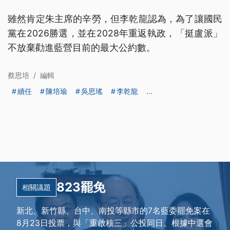
雖然肯定朱主席的辛勞，但李乾龍認為，為了讓國民
黨在2026勝選，並在2028年重返執政，「挺盧派」
不放棄勸進藍營目前的最大公約數。
蔡思培
/
編輯
續任
陳培瑜
吳思瑤
李乾龍
...
823罷免
相關議題
新北、新竹縣、台中、南投等縣市的7名藍委罷免案在
8月23日投票，與「重啟核三」公投同日。根據中選會