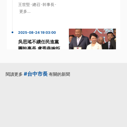
·
·
·
王世堅
總召
幹事長
更多...
2025-08-24 19:03:00
吳思瑤不續任民進黨
團幹事長 盧秀燕婉拒
接國民黨魁
·
·
台中市長
國民黨
·
·
·
民進黨團
盧秀燕
黨團
#台中市長
閱讀更多
有關的新聞
更多...