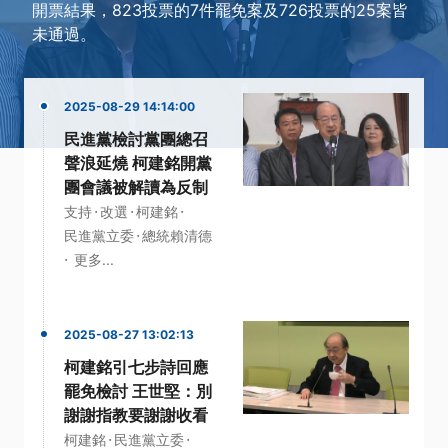
開票結果，823投票的7件罷免案及726投票的25案皆
未通過。
2025-08-29 14:14:00
民進黨檢討黨團總召
聲浪延燒 柯建銘開黨
團會議被解讀為反制
·
·
·
支持
改選
柯建銘
·
民進黨立委
總統賴清德
·
更多...
2025-08-27 13:02:13
柯建銘引七步詩回應
罷免檢討 王世堅：別
謝謝指教要謝謝收看
·
·
柯建銘
民進黨立委