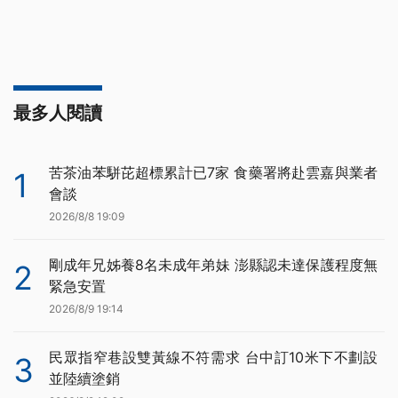
最多人閱讀
苦茶油苯駢芘超標累計已7家 食藥署將赴雲嘉與業者
1
會談
2026/8/8 19:09
剛成年兄姊養8名未成年弟妹 澎縣認未達保護程度無
2
緊急安置
2026/8/9 19:14
民眾指窄巷設雙黃線不符需求 台中訂10米下不劃設
3
並陸續塗銷