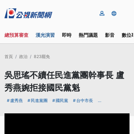
總預算審查
漢光演習
即時
熱門議題
影音
數位
首頁
政治
823罷免
吳思瑤不續任民進黨團幹事長 盧
秀燕婉拒接國民黨魁
盧秀燕
民進黨團
國民黨
台中市長
...