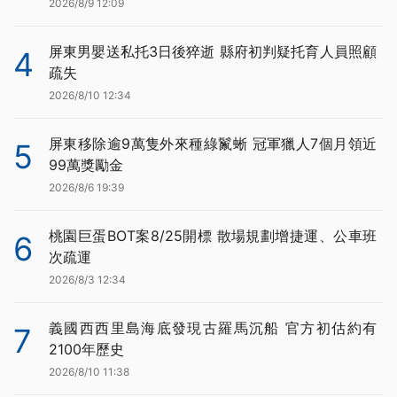
2026/8/9 12:09
屏東男嬰送私托3日後猝逝 縣府初判疑托育人員照顧
4
疏失
2026/8/10 12:34
屏東移除逾9萬隻外來種綠鬣蜥 冠軍獵人7個月領近
5
99萬獎勵金
2026/8/6 19:39
桃園巨蛋BOT案8/25開標 散場規劃增捷運、公車班
6
次疏運
2026/8/3 12:34
義國西西里島海底發現古羅馬沉船 官方初估約有
7
2100年歷史
2026/8/10 11:38