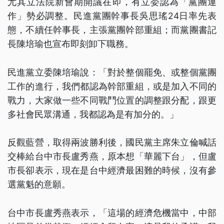
尤其立法院新會期開議在即，有立委認為「黨團運
作」勢必調整。民進黨團幹事長吳思瑤24日率先表
態，不續任幹事長，主張黨團幹部重組；而黨團書記
長陳培瑜也宣布即刻卸下職務。
民進黨立委陳培瑜說：「對於整個罷免、或整個黨團
工作的進行，我們都認為幹部重組，或是加入不同的
戰力，大家做一些不同戰鬥位置的調整跟分配，跟更
多社會民眾溝通，我都認為是有加分的。」
反觀藍營，取得兩波勝利後，國民黨主席朱立倫喊話
交棒給台中市長盧秀燕，原本想「華麗下台」，但盧
市長卻表示，現在是台中經濟最困難的時候，沒有參
選黨魁的意願。
台中市長盧秀燕表示，「這場的經濟危機當中，中部