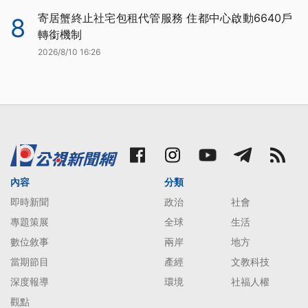
寄居蟹終止社宅包租代管服務 住都中心啟動6640戶
8
轉銜機制
2026/8/10 16:26
內容
分類
即時新聞
政治
社會
專題策展
全球
生活
數位敘事
兩岸
地方
當期節目
產經
文教科技
深度報導
環境
社福人權
觀點