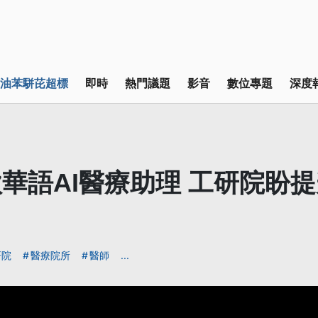
油苯駢芘超標
即時
熱門議題
影音
數位專題
深度
華語AI醫療助理 工研院盼
研院
醫療院所
醫師
...