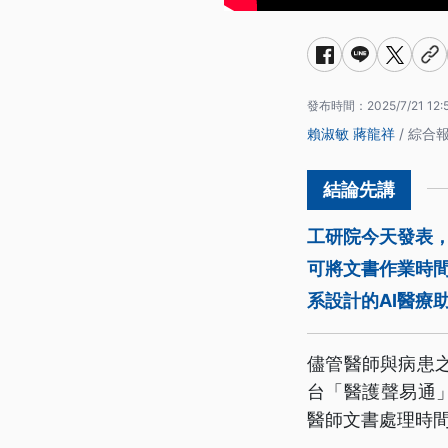
發布時間：
2025/7/21 12:
賴淑敏
蔣龍祥
/ 綜合
工研院今天發表，
可將文書作業時間
系設計的AI醫療
儘管醫師與病患
台「醫護聲易通
醫師文書處理時間