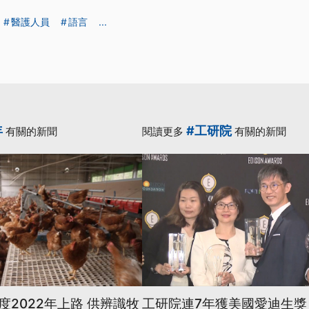
醫護人員
語言
...
年
#工研院
有關的新聞
閱讀更多
有關的新聞
2022年上路 供辨識牧
工研院連7年獲美國愛迪生獎 