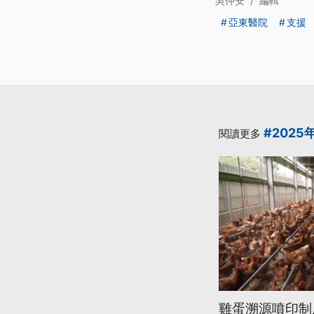
吳仲安
/
編輯
亞東醫院
支援
#2025
閱讀更多
雞蛋溯源噴印制度