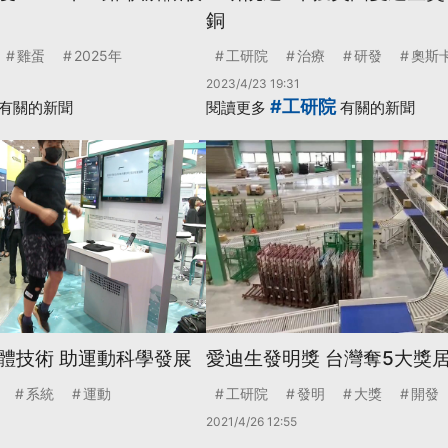
銅
雞蛋
2025年
工研院
治療
研發
奧斯
2023/4/23 19:31
#工研院
有關的新聞
閱讀更多
有關的新聞
體技術 助運動科學發展
愛迪生發明獎 台灣奪5大獎
系統
運動
工研院
發明
大獎
開發
2021/4/26 12:55