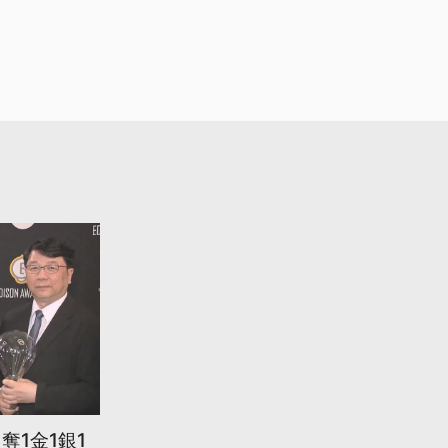
奪1金1銀1