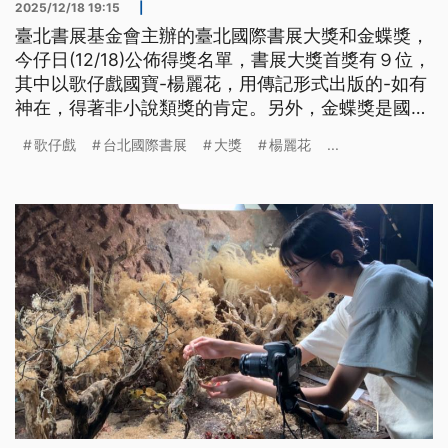
2025/12/18 19:15
|
臺北書展基金會主辦的臺北國際書展大獎和金蝶獎，
今仔日(12/18)公佈得獎名單，書展大獎首獎有９位，
其中以歌仔戲國寶-楊麗花，用傳記形式出版的-如有
神在，得著非小說類獎的肯定。另外，金蝶獎是國內
出版界唯一針對出版設計的獎項，有13本入圍，包括
歌仔戲
台北國際書展
大獎
楊麗花
...
一本台文詩-你佇風中行來，目前全部送出國參加世
界上媠的冊設計比賽。（新聞標題、導言及內文皆為
台語文）