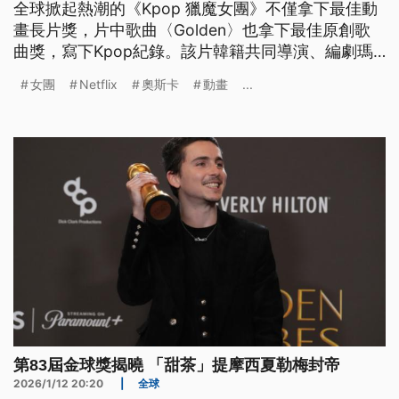
全球掀起熱潮的《Kpop 獵魔女團》不僅拿下最佳動
畫長片獎，片中歌曲〈Golden〉也拿下最佳原創歌
曲獎，寫下Kpop紀錄。該片韓籍共同導演、編劇瑪
姬姜對此表示，榮耀屬於南韓與所有韓國人。
女團
Netflix
奧斯卡
動畫
...
第83屆金球獎揭曉 「甜茶」提摩西夏勒梅封帝
2026/1/12 20:20
|
全球