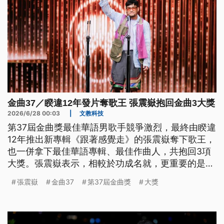
金曲37／睽違12年發片奪歌王 張震嶽抱回金曲3大獎
2026/6/28 00:03
|
文教科技
第37屆金曲獎最佳華語男歌手競爭激烈，最終由睽違
12年推出新專輯《跟著感覺走》的張震嶽奪下歌王，
也一併拿下最佳華語專輯、最佳作曲人，共抱回3項
大獎。張震嶽表示，相較於功成名就，更重要的是以
善良的心面對世界。
張震嶽
金曲37
第37屆金曲獎
大獎