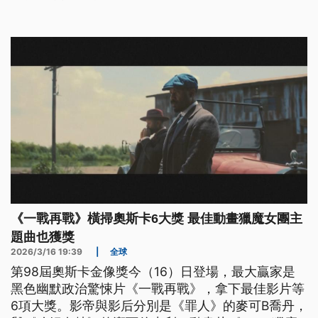
脅，媒體更應堅持公民對話與報導事實真相。
《一戰再戰》橫掃奧斯卡6大獎 最佳動畫獵魔女團主
題曲也獲獎
2026/3/16 19:39
|
全球
第98屆奧斯卡金像獎今（16）日登場，最大贏家是
黑色幽默政治驚悚片《一戰再戰》，拿下最佳影片等
6項大獎。影帝與影后分別是《罪人》的麥可B喬丹，