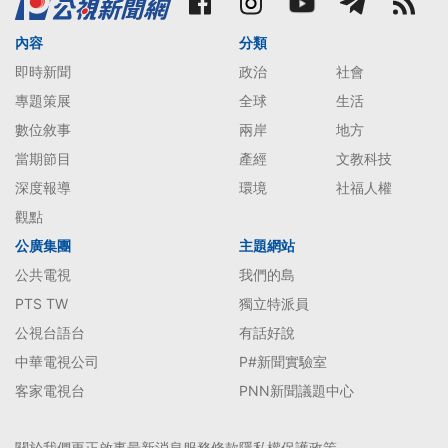
內容
分類
即時新聞
政治
社會
專題策展
全球
生活
數位敘事
兩岸
地方
當期節目
產經
文教科技
深度報導
環境
社福人權
觀點
公廣集團
主題網站
公共電視
我們的島
PTS TW
獨立特派員
公視台語台
有話好說
中華電視公司
P#新聞實驗室
客家電視台
PNN新聞議題中心
關於我們
更正啟事
最新消息
服務條款
隱私權保護政策