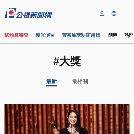
總預算審查
漢光演習
苦茶油苯駢芘超標
即時
熱門
#大獎
最新
最相關