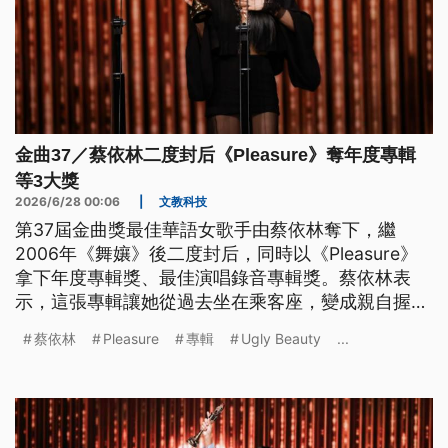
金曲37／蔡依林二度封后《Pleasure》奪年度專輯
等3大獎
2026/6/28 00:06
|
文教科技
第37屆金曲獎最佳華語女歌手由蔡依林奪下，繼
2006年《舞孃》後二度封后，同時以《Pleasure》
拿下年度專輯獎、最佳演唱錄音專輯獎。蔡依林表
示，這張專輯讓她從過去坐在乘客座，變成親自握住
方向盤，帶著理解自己音樂的夥伴前行，「最棒的
蔡依林
Pleasure
專輯
Ugly Beauty
...
是，我知道我再也不會把自己弄丟」。