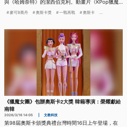
與《哈姆奈特》的潔西伯克利。動畫片《KPop獵魔
女團》與片中金曲〈Golden〉，分別獲得最佳動畫
麥可B喬丹
奧斯卡獎
一戰再戰
奧斯卡
...
與最佳原創歌曲獎。
《獵魔女團》包辦奧斯卡2大獎 韓籍導演：榮耀獻給
南韓
2026/3/16 14:05
|
文教科技
第98屆奧斯卡頒獎典禮台灣時間16日上午登場，在