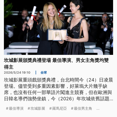
坎城影展頒獎典禮登場 最佳導演、男女主角獎均雙
得主
2026/5/24 19:10
|
全球
坎城影展重頭戲頒獎典禮，台北時間今（24）日凌晨
登場。儘管受到多重因素影響，好萊塢大片幾乎缺
席，也沒有任何一部華語片闖進主競賽，但在歐洲與
日韓名導們強勢坐鎮，今（2026）年坎城依舊話題
不斷。尤其最佳導演、最佳男主角與最佳女主角3大
最佳導演
坎城影展
羅馬尼亞
最佳男主角
...
獎項，都罕見出現2位得主、並列的「雙蛋黃」局