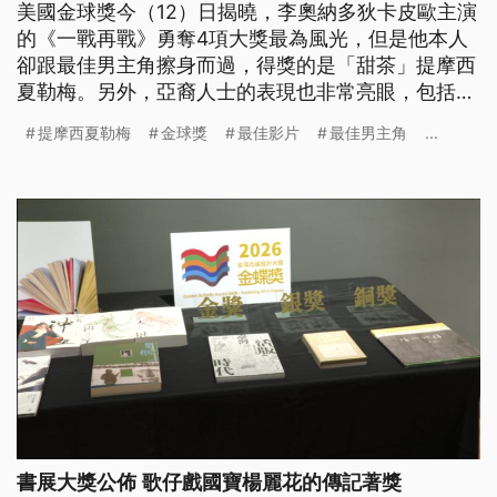
美國金球獎今（12）日揭曉，李奧納多狄卡皮歐主演
的《一戰再戰》勇奪4項大獎最為風光，但是他本人
卻跟最佳男主角擦身而過，得獎的是「甜茶」提摩西
夏勒梅。另外，亞裔人士的表現也非常亮眼，包括最
佳劇情片頒給趙婷導演的《哈姆奈特》；Netflix熱門
提摩西夏勒梅
金球獎
最佳影片
最佳男主角
...
動畫《Kpop獵魔女團》也抱走2項大獎。
書展大獎公佈 歌仔戲國寶楊麗花的傳記著獎