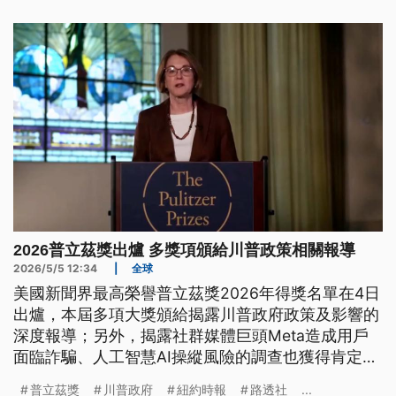
面，也成為本屆的焦點之一。
2026普立茲獎出爐 多獎項頒給川普政策相關報導
2026/5/5 12:34
|
全球
美國新聞界最高榮譽普立茲獎2026年得獎名單在4日
出爐，本屆多項大獎頒給揭露川普政府政策及影響的
深度報導；另外，揭露社群媒體巨頭Meta造成用戶
面臨詐騙、人工智慧AI操縱風險的調查也獲得肯定。
普立茲獎委員會強調，在新聞自由受限與面臨審查威
普立茲獎
川普政府
紐約時報
路透社
...