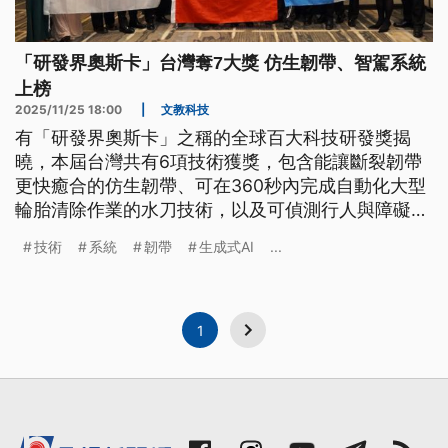
「研發界奧斯卡」台灣奪7大獎 仿生韌帶、智駕系統
上榜
2025/11/25 18:00
|
文教科技
有「研發界奧斯卡」之稱的全球百大科技研發獎揭
曉，本屆台灣共有6項技術獲獎，包含能讓斷裂韌帶
更快癒合的仿生韌帶、可在360秒內完成自動化大型
輪胎清除作業的水刀技術，以及可偵測行人與障礙
物，並在0.1秒內提供AI警示與自動煞停技術的智駕系
技術
系統
韌帶
生成式AI
...
統。
1