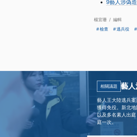
9藝人涉偽
楊宜珊
/
編輯
檢查
逃兵役
藝人
相關議題
藝人王大陸逃兵案
獲得免役。新北地
以及多名素人出庭
庭一次。