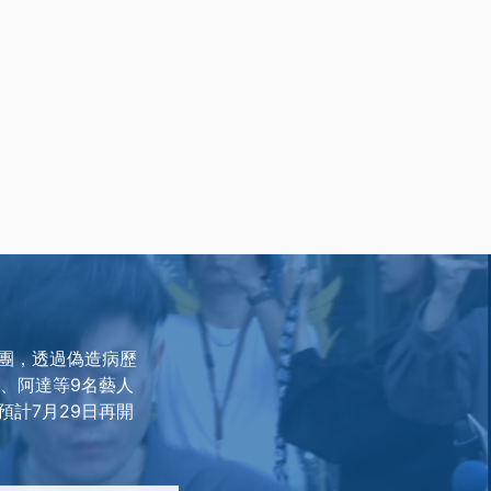
團，透過偽造病歷
哲、阿達等9名藝人
計7月29日再開