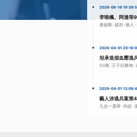
2026-06-16 19:39:
李唯楓、阿達等9
·
·
·
唐振剛
緩刑
藝人
2026-04-01 20:18:
坦承造假血壓逃兵
·
·
50萬
王子邱勝翊
2026-04-01 13:09:
藝人涉逃兵案第4
·
·
九合一選舉
拘提