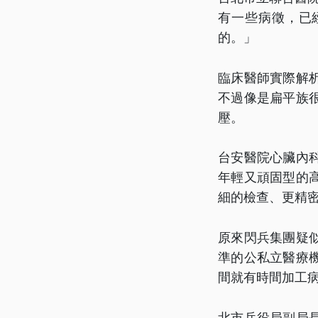
有一些病徵，已
的。」
臨床醫師實際解
不過像是扁平族
壓。
台安醫院心臟內
年輕又頑固型的
細的檢查、更精
原來閃兵集團疑
準的公私立醫療
間就有時間加工
北市兵役局副局