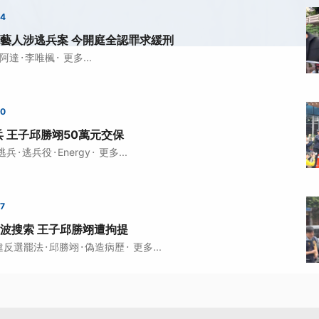
54
藝人涉逃兵案 今開庭全認罪求緩刑
·
·
阿達
李唯楓
更多...
00
 王子邱勝翊50萬元交保
·
·
·
逃兵
逃兵役
Energy
更多...
47
波搜索 王子邱勝翊遭拘提
·
·
·
違反選罷法
邱勝翊
偽造病歷
更多...