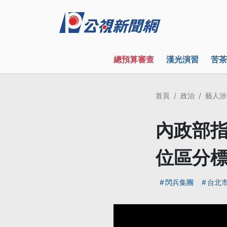
總預算審查
漢光演習
苦茶
首頁
政治
藝人涉
內政部指
位區分
閃兵集團
台北