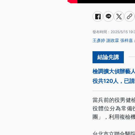
發布時間：
2025/5/15 19:
王彥婷
謝政霖
張梓嘉
檢調擴大偵辦藝
役共120人，已
當兵前的役男健
役體位分為常備
團」，利用複檢
台北市立聯合醫