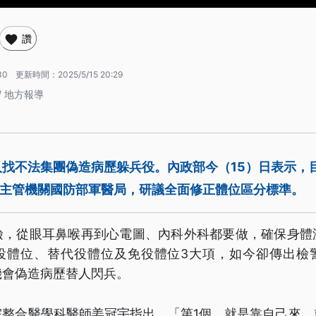
讚
30
更新時間：
2025/5/15 20:29
/ 地方報導
人找不法集團偽造病歷躲兵役。內政部今（15）日表示，
請主管機關國防部軍醫局，研議全面修正體位區分標準。
檢，從眼耳鼻喉再到心電圖、內科外科都要做，確保身體
役體位、替代役體位及免役體位3大項，如今卻傳出檢
機會偽造病歷替人閃兵。
院整合醫學科醫師姜冠宇指出，「第1個，就是靠自己來，