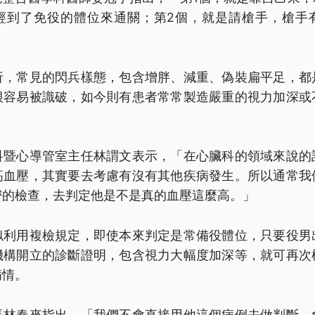
經到了免役的體位來通關；第2個，就是請槍手，槍手
析，常見的閃兵樣態，包含增胖、減重、偽裝扁平足，都
很容易被識破，如今則有患者常常製造嚴重的視力加深或
科暨心導管室主任林謂文表示，「在心臟科的領域來說的
高血壓，其實要去考慮有沒有其他疾病發生。所以通常我
密的檢查，去判定他是不是真的血壓這麼高。」
似利用複檢規定，即使本來判定是常備役體位，只要役男
機構開立的診斷證明，包含視力大幅度加深等，就可再次
病情。
長林春來指出，「我們不會直接用他這個病例去做判斷，