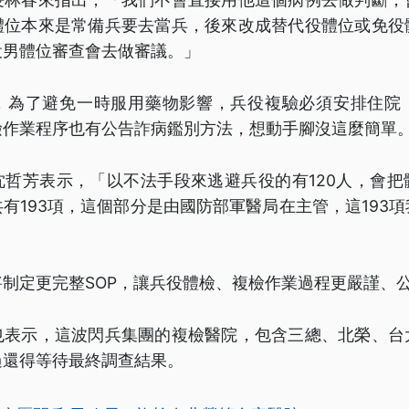
體位本來是常備兵要去當兵，後來改成替代役體位或免役
役男體位審查會去做審議。」
，為了避免一時服用藥物影響，兵役複驗必須安排住院
檢作業程序也有公告詐病鑑別方法，想動手腳沒這麼簡單
沈哲芳表示，「以不法手段來逃避兵役的有120人，會把
有193項，這個部分是由國防部軍醫局在主管，這193
制定更完整SOP，讓兵役體檢、複檢作業過程更嚴謹、
也表示，這波閃兵集團的複檢醫院，包含三總、北榮、台
過還得等待最終調查結果。