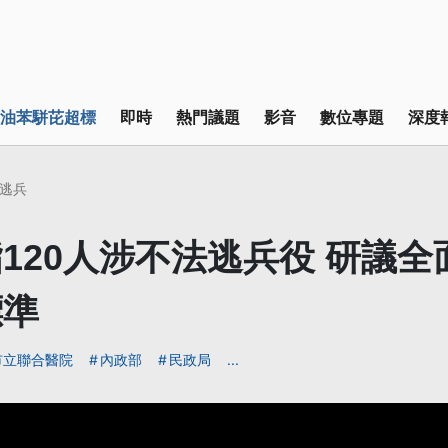
油苯駢芘超標
即時
熱門議題
影音
數位專題
深度
逃兵
120人涉不法逃兵役 研議全
標準
市立聯合醫院
內政部
民政局
...