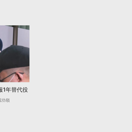
服1年替代役
成功嶺