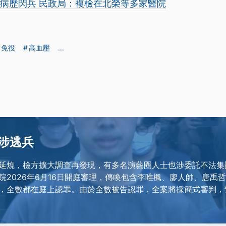
造病歷閃兵 民政局：複檢在北榮等多家醫院
免役
高血壓
...
涉逃兵
延燒，檢方擴大調查再發現，有多名演藝圈人士也涉委託不法集
院2026年6月16日開庭審理，傳喚包含李唯楓、廖人帥、唐禹
，全數都在庭上認罪。由於全數被告認罪，全案將採簡式審判，預