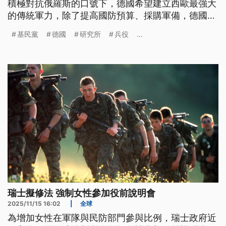
積極對抗俄羅斯的口號下，德國希望建立西歐最強大
的傳統軍力，除了提高國防預算、採購軍備，德國執
政聯盟各黨日前也達成協議，以募兵為優先，但也不
基民黨
德國
研究所
兵役
...
排除徵兵，預計2035年把兵力規模從現有的18萬多
人增加到26萬人，還將新增20萬預備役。
瑞士擬修法 強制女性參加役前說明會
2025/11/15 16:02
|
全球
為增加女性在軍隊與民防部門參與比例，瑞士政府近