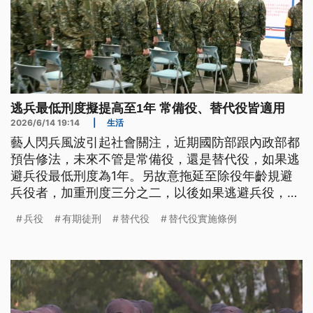
逃兵最低刑度擬提高至1年 常備役、替代役皆適用
2026/6/14 19:14
|
生活
藝人閃兵風波引起社會關注，近期國防部跟內政部都
預告修法，未來不管是常備役，還是替代役，如果逃
避兵役最低刑度為1年。另故意拖延至除役年齡規避
兵役者，加重刑度三分之二，以後如果逃避兵役，不
再有機會只易科罰金就了事。
兵役
有期徒刑
替代役
替代役實施條例