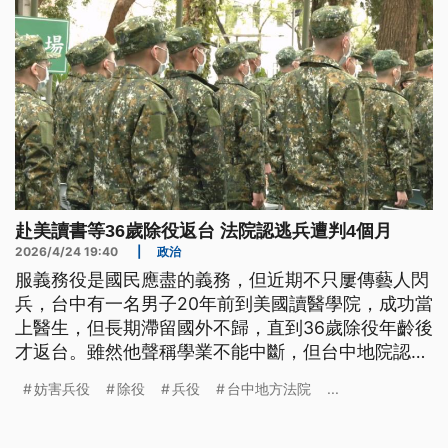
赴美讀書等36歲除役返台 法院認逃兵遭判4個月
2026/4/24 19:40
|
政治
服義務役是國民應盡的義務，但近期不只屢傳藝人閃
兵，台中有一名男子20年前到美國讀醫學院，成功當
上醫生，但長期滯留國外不歸，直到36歲除役年齡後
才返台。雖然他聲稱學業不能中斷，但台中地院認為
被告並非因一時失慮觸法，判刑4個月，得易科罰
妨害兵役
除役
兵役
台中地方法院
...
金，但不得緩刑。