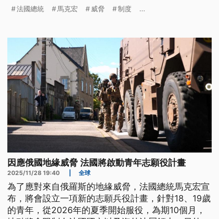
投，共兵役制度改做無分性別的「全民服役制度」，
法國總統
馬克宏
威脅
制度
...
取代目前的「男性強制做兵制度」。（新聞標題、導
言為台語文）
因應俄國地緣威脅 法國將啟動青年志願役計畫
2025/11/28 19:40
|
全球
為了應對來自俄羅斯的地緣威脅，法國總統馬克宏宣
布，將會設立一項新的志願兵役計畫，針對18、19歲
的青年，從2026年的夏季開始服役，為期10個月，