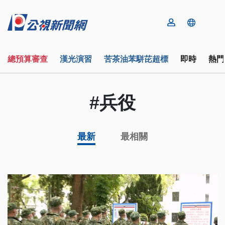
總預算審查
漢光演習
苦茶油苯駢芘超標
即時
熱門
#兵役
最新
最相關