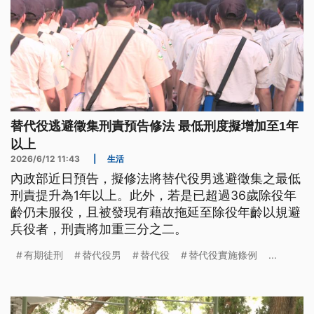
替代役逃避徵集刑責預告修法 最低刑度擬增加至1年
以上
2026/6/12 11:43
|
生活
內政部近日預告，擬修法將替代役男逃避徵集之最低
刑責提升為1年以上。此外，若是已超過36歲除役年
齡仍未服役，且被發現有藉故拖延至除役年齡以規避
兵役者，刑責將加重三分之二。
有期徒刑
替代役男
替代役
替代役實施條例
...