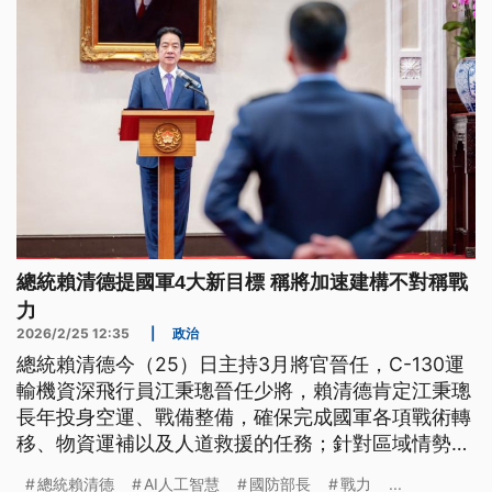
總統賴清德提國軍4大新目標 稱將加速建構不對稱戰
力
2026/2/25 12:35
|
政治
總統賴清德今（25）日主持3月將官晉任，C-130運
輸機資深飛行員江秉璁晉任少將，賴清德肯定江秉璁
長年投身空運、戰備整備，確保完成國軍各項戰術轉
移、物資運補以及人道救援的任務；針對區域情勢變
化，賴清德也對國軍提出4大新目標。
總統賴清德
AI人工智慧
國防部長
戰力
...