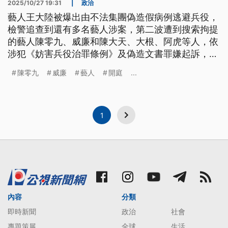
2025/10/27 19:31
|
政治
藝人王大陸被爆出由不法集團偽造假病例逃避兵役，
檢警追查到還有多名藝人涉案，第二波遭到搜索拘提
的藝人陳零九、威廉和陳大天、大根、阿虎等人，依
涉犯《妨害兵役治罪條例》及偽造文書罪嫌起訴，今
（27）日開庭，傳喚多名被告到案，其中陳零九、威
陳零九
威廉
藝人
開庭
...
廉等8名藝人全都認罪，並向法官請求從輕量刑，威
廉還爆出曾遭到集團陳姓主嫌勒索。
1
內容
分類
即時新聞
政治
社會
專題策展
全球
生活