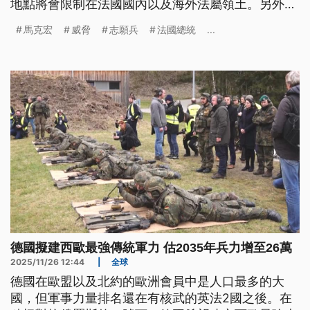
地點將會限制在法國國內以及海外法屬領土。另外，
瑞士也打算發起公投，將兵役制度改為不分男女的
馬克宏
威脅
志願兵
法國總統
...
「全民服役制」，來取代現行的「男性強制兵役
制」。
德國擬建西歐最強傳統軍力 估2035年兵力增至26萬
2025/11/26 12:44
|
全球
德國在歐盟以及北約的歐洲會員中是人口最多的大
國，但軍事力量排名還在有核武的英法2國之後。在