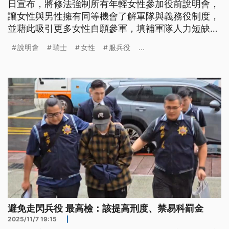
日宣布，將修法強制所有年輕女性參加役前說明會，
讓女性與男性擁有同等機會了解軍隊與義務役制度，
並藉此吸引更多女性自願參軍，填補軍隊人力短缺問
題。
說明會
瑞士
女性
服兵役
...
避免走閃兵役 最高檢：該提高刑度、禁易科罰金
2025/11/7 19:15
|