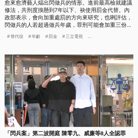
愈來愈濟藝人煏出閃做兵的情形。進前最高檢就建議
修法，共刑度搝懸到7年以下、袂使用罰金代替。內
政部表示，會向加重處罰的方向來研究，也咧評估，
閃做兵的人若超過做兵年歲，罪刑可能會加重三份
二，閣有體能不足也會當做替代役，以上猶需要和國
替代役
年齡
罰金
三立電視
...
防部討論。（新聞標題、導言為台語文）
「閃兵案」第二波開庭 陳零九、威廉等8人全認罪