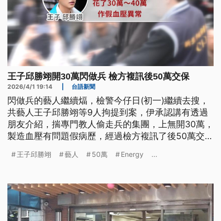
王子邱勝翊開30萬閃做兵 檢方複訊後50萬交保
2026/4/1 19:14
|
台語新聞
閃做兵的藝人繼續煏，檢警今仔日(初一)繼續去搜，
共藝人王子邱勝翊等9人拘提到案，伊承認講有透過
朋友介紹，揣專門教人偷走兵的集團，上無開30萬，
製造血壓有問題假病歷，經過檢方複訊了後50萬交
保。 對舊年到今藝人陳柏霖、修杰楷、Energy的坤
王子邱勝翊
藝人
50萬
Energy
...
達和這改的王子，演藝人員計共有19人閃做兵。（新
聞標題、導言為台語文）