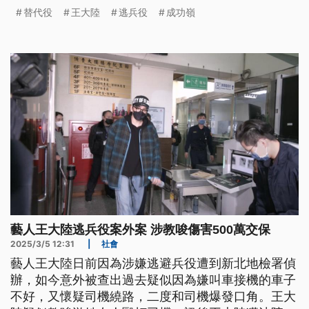
他戴著深色毛帽和黑口罩不斷鞠躬低頭，搭火車赴台
替代役
王大陸
逃兵役
成功嶺
中成功嶺。
藝人王大陸逃兵役案外案 涉教唆傷害500萬交保
2025/3/5 12:31
|
社會
藝人王大陸日前因為涉嫌逃避兵役遭到新北地檢署偵
辦，如今意外被查出過去疑似因為嫌叫車接機的車子
不好，又懷疑司機繞路，二度和司機爆發口角。王大