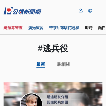
總預算審查
漢光演習
苦茶油苯駢芘超標
即時
熱門
#逃兵役
最新
最相關