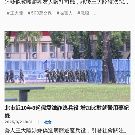
陸疑似教唆游姓友人毆打司機，訊後王大陸獲法院裁
定500萬元交保。王大陸友人如何掌握被害人行蹤？
王大陸
500萬交保
被害人
教唆
...
警方正進一步追查。至於原定13日要入伍的王大陸，
北市兵役局回應，如果沒有符合因案辦理徵集或因案
緩徵的規定，仍應依指定時間地點服役。
北市近10年8起假愛滋詐逃兵役 增加比對就醫用藥紀
錄
2025/3/2 19:31
|
社會
藝人王大陸涉嫌偽造病歷逃避兵役，引發社會關注。