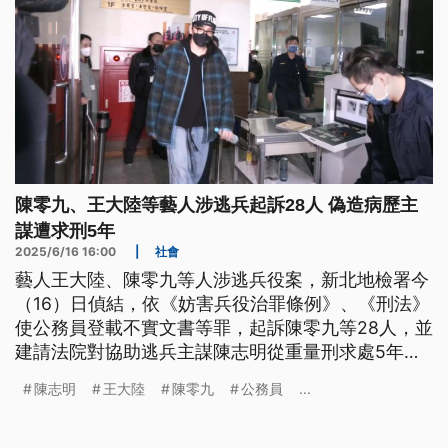
陳零九、王大陸等藝人涉逃兵起訴28人 偽造病歷主
謀遭求刑5年
2025/6/16 16:00
|
社會
藝人王大陸、陳零九等人涉逃兵役案，新北地檢署今
（16）日偵結，依《妨害兵役治罪條例》、《刑法》
使公務員登載不實文書等罪，起訴陳零九等28人，並
建請法院對協助逃兵主謀陳志明從重量刑求處5年以
上有期徒刑。檢方指出，王大陸另因偽造遺失身分證
陳志明
王大陸
陳零九
公務員
...
及健保卡並申請補發，涉犯使公務員登載不實文書
罪，建請法院量處適當刑度。