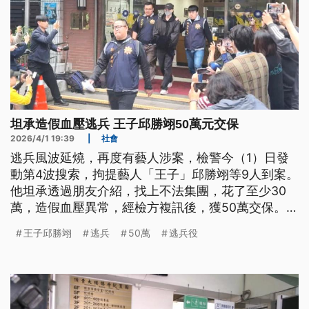
坦承造假血壓逃兵 王子邱勝翊50萬元交保
2026/4/1 19:39
|
社會
逃兵風波延燒，再度有藝人涉案，檢警今（1）日發
動第4波搜索，拘提藝人「王子」邱勝翊等9人到案。
他坦承透過朋友介紹，找上不法集團，花了至少30
萬，造假血壓異常，經檢方複訊後，獲50萬交保。而
從去（2025）年統計至今，包含陳柏霖、修杰楷、
王子邱勝翊
逃兵
50萬
逃兵役
Energy的坤達，以及這次的王子，演藝圈累計有19
人涉嫌逃兵役、更有部分已遭到檢方起訴。