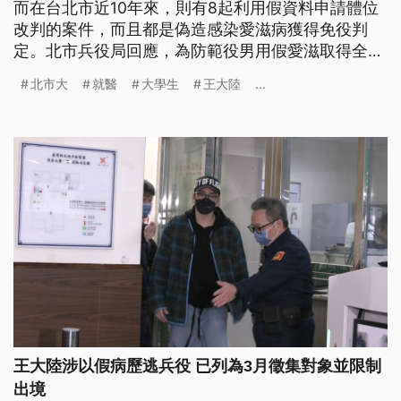
而在台北市近10年來，則有8起利用假資料申請體位
改判的案件，而且都是偽造感染愛滋病獲得免役判
定。北市兵役局回應，為防範役男用假愛滋取得全國
醫療服務卡、規避兵役義務，已增加比對役男就醫跟
北市大
就醫
大學生
王大陸
...
用藥紀錄等機制，防範類似案件再發生。
王大陸涉以假病歷逃兵役 已列為3月徵集對象並限制
出境