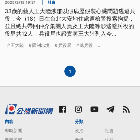
2025/2/18 19:31
|
社會
33歲的藝人王大陸涉嫌以假病歷假裝心臟問題逃避兵
役，今（18）日在台北大安地住處遭檢警搜索拘提，
並且總共帶回仲介集團人員及王大陸等涉逃避兵役的
役男共12人。兵役局也證實將王大陸列入今
（2025）年3月的徵集對象並限制出境；內政部已主
王大陸
限制出境
兵役局
逃兵役
...
動清查，發現約80個案例具備徵兵檢查異常等共通性
涉嫌不法，並回溯2020年至2024年役男相關資料移
送司法單位偵查。
1
內容
分類
即時新聞
政治
社會
專題策展
全球
生活