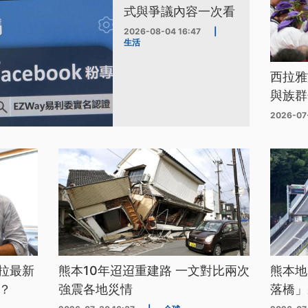
式與爭議內容一次看
2026-08-04 16:47
|
生活
西拉雅
與族群
2026-07
拉最新
熊本10年迢迢重建路 一文對比兩次
熊本地
？
強震各地災情
落橋」