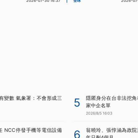
2026-07-30 16:37
|
全球
2026-07
有變數 氣象署：不會形成三
隱匿身分在台非法挖角科
5
家中企名單
2026/8/5 16:03
任 NCC停發手機等電信設備
翁曉玲、張惇涵為政院
6
年只剩4個月