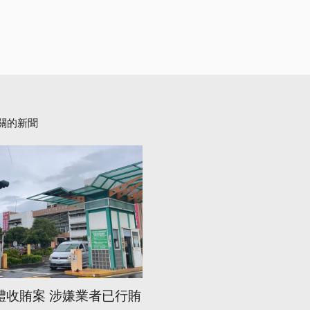
關的新聞
體收賄案 涉嫌業者已行賄