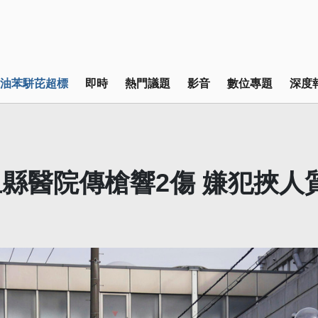
油苯駢芘超標
即時
熱門議題
影音
數位專題
深度
縣醫院傳槍響2傷 嫌犯挾人