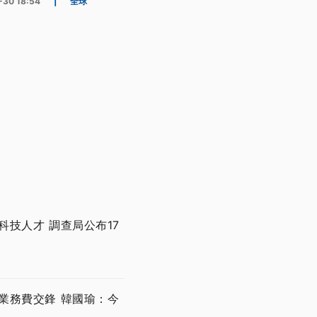
-30 18:54
|
全球
技人才 調查局公布17
業務費交鋒 韓國瑜：今