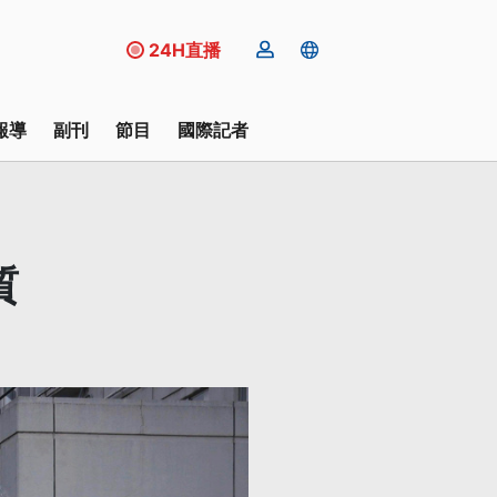
24H直播
報導
副刊
節目
國際記者
質