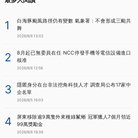
最多人閱讀
白海豚颱風路徑仍有變數 氣象署：不會形成三颱共
1
舞
2026/8/6 13:02
8月起已無委員在任 NCC停發手機等電信設備進口
2
核准
2026/8/6 12:58
隱匿身分在台非法挖角科技人才 調查局公布17家中
3
企名單
2026/8/5 16:03
屏東移除逾9萬隻外來種綠鬣蜥 冠軍獵人7個月領近
4
99萬獎勵金
2026/8/6 19:39