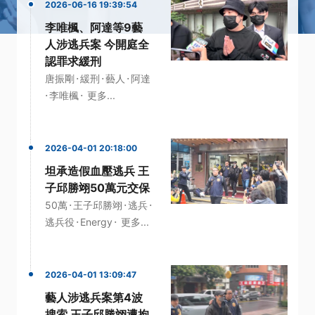
2026-06-16 19:39:54
李唯楓、阿達等9藝
人涉逃兵案 今開庭全
認罪求緩刑
·
·
·
唐振剛
緩刑
藝人
阿達
·
·
李唯楓
更多...
2026-04-01 20:18:00
坦承造假血壓逃兵 王
子邱勝翊50萬元交保
·
·
·
50萬
王子邱勝翊
逃兵
·
·
逃兵役
Energy
更多...
2026-04-01 13:09:47
藝人涉逃兵案第4波
搜索 王子邱勝翊遭拘