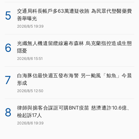
交通局科長帳戶多63萬遭疑收賄 為民眾代墊醫藥費
5
善舉曝光
2026/8/5 19:39
光纖無人機遺留纜線遍布森林 烏克蘭指控造成生態
6
隱憂
2026/8/6 15:51
白海豚估最快週五發布海警 另一颱風「鯨魚」今晨
7
形成
2026/8/5 12:50
律師與掮客合謀誆可購BNT疫苗 慈濟遭詐10.6億、
8
檢起訴17人
2026/8/6 19:39