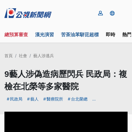
總預算審查
漢光演習
苦茶油苯駢芘超標
即時
熱門
首頁
社會
藝人涉逃兵
9藝人涉偽造病歷閃兵 民政局：複
檢在北榮等多家醫院
民政局
藝人
醫療院所
台北榮總
...