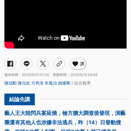
讚
發布時間：
2025/5/15 07:30
更新時間：
2025/5/15 09:46
陳冠勳
陳泓屹
方雋淮
朱鳳治
鍾建剛
/ 綜合報導
藝人王大陸閃兵案延燒，檢方擴大調查後發現，演藝
圈還有其他人也涉嫌非法逃兵，昨（14）日發動搜