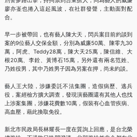
刑警多路出擊，持拘票到台東抓人，同為藝人的威廉
廖亦崟也捲入這起風波，在社群發聲，主動面對配
合。
早一步被帶回，也有藝人陳大天，閃兵案目前約談到
案的9位藝人交保金額，分別為威廉50萬、陳零九30
萬，阿虎、Teddy28萬，陳大天25萬，陳信維、大
根20萬、李銓、黃博石15萬，另外還有兩名范姓、
乃姓役男，其中乃姓男子因為另案在押，尚未約談。
藝人王大陸，涉嫌委託不法集團，造假病歷、逃兵
役，案經檢方擴大調查，發現演藝圈還有其他人也找
上涉案集團，涉嫌花費數10萬，假裝有心血管疾病、
高血壓，藉此換取免役。
新北市民政局長林耀長一度在質詢上回應，是台北榮