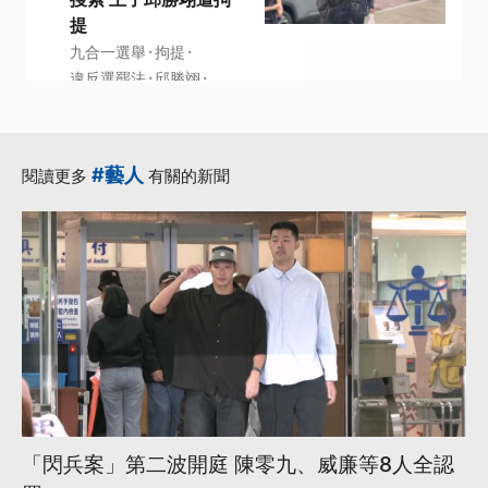
提
·
·
九合一選舉
拘提
·
·
違反選罷法
邱勝翊
·
偽造病歷
更多...
#藝人
閱讀更多
有關的新聞
「閃兵案」第二波開庭 陳零九、威廉等8人全認