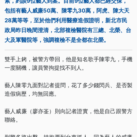
索，約談9位藝人到案。目前9位藝人都已經交保，
包括有藝人威廉50萬、陳零九30萬，阿虎、陳大天
28萬等等，至於他們利用醫療造假證明，新北市民
政局昨日晚間澄清，北部複檢醫院有三總、北榮、台
大及軍醫院等，強調複檢不是全都在北榮。
雙手上銬，被警方帶回，他是知名歌手陳零九，手機
一度關機，讓員警拘提找不到人。
藝人陳零九面對記者提問，花了多少錢閃兵、是否製
造假病歷，均無回應。
藝人威廉（廖亦崟）則向記者證實，他是自己跟警方
聯絡。