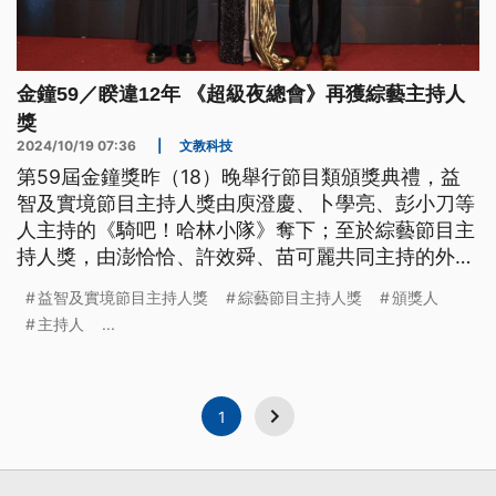
金鐘59／睽違12年 《超級夜總會》再獲綜藝主持人
獎
2024/10/19 07:36
|
文教科技
第59屆金鐘獎昨（18）晚舉行節目類頒獎典禮，益
智及實境節目主持人獎由庾澄慶、卜學亮、彭小刀等
人主持的《騎吧！哈林小隊》奪下；至於綜藝節目主
持人獎，由澎恰恰、許效舜、苗可麗共同主持的外景
節目《超級夜總會》相隔12年後再次獲獎。
益智及實境節目主持人獎
綜藝節目主持人獎
頒獎人
主持人
...
1