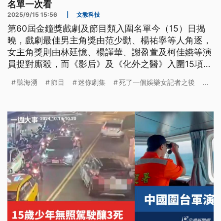
名單一次看
2025/9/15 15:56
|
文教科技
第60屆金鐘獎戲劇及節目類入圍名單今（15）日揭
曉，戲劇最佳男主角獎由范少勳、楊祐寧等人角逐，
女主角獎則由林廷憶、楊謹華、謝盈萱及柯佳嬿等演
員捉對廝殺，而《影后》及《化外之醫》入圍15項並
列戲劇節目最多，《影后》甚至在女主角與女配角獎
聽海湧
節目
迷你劇集
死了一個娛樂女記者之後
...
項都同時入圍3人；綜藝節目主持人獎部分，Lulu以2
個不同節目同時入圍。