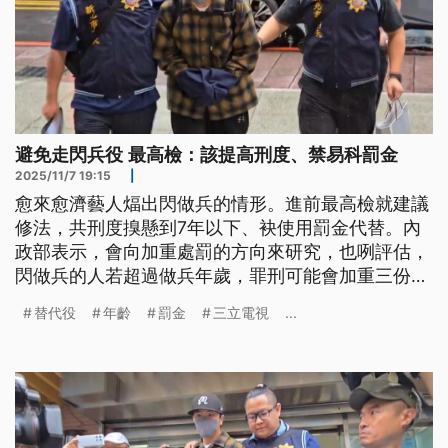
避免走閃兵役 最高檢：該提高刑度、禁易科罰金
2025/11/7 19:15
|
愈來愈濟藝人煏出閃做兵的情形。進前最高檢就建議
修法，共刑度搝懸到7年以下、袂使用罰金代替。內
政部表示，會向加重處罰的方向來研究，也咧評估，
閃做兵的人若超過做兵年歲，罪刑可能會加重三份
二，閣有體能不足也會當做替代役，以上猶需要和國
替代役
年齡
罰金
三立電視
...
防部討論。（新聞標題、導言為台語文）