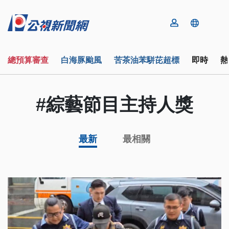
總預算審查
白海豚颱風
苦茶油苯駢芘超標
即時
熱
#綜藝節目主持人獎
最新
最相關