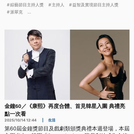
起上台領獎。壓軸的最大獎則由小S和派翠克擊敗眾
綜藝節目主持人獎
主持人
益智及實境節目主持人獎
多實力派主持人，共同獲得綜藝節目主持人獎。
派翠克
...
金鐘60／《康熙》再度合體、首見韓星入圍 典禮亮
點一次看
2025/10/14 12:44
|
生活
第60屆金鐘獎節目及戲劇類頒獎典禮本週登場，本屆