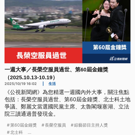
一週大事／長榮空服員過世、第60屆金鐘獎
（2025.10.13-10.19）
2025/10/19 16:02
|
生活
《公視新聞網》為您精選一週國內外大事，關注焦點
包括：長榮空服員過世、第60屆金鐘獎、北士科土地
爭議、鄭麗文當選國民黨主席、太魯閣堰塞湖、立法
院三讀通過普發現金。
第60屆金鐘獎
長榮空服員
綜藝節目主持人獎
北士科
...