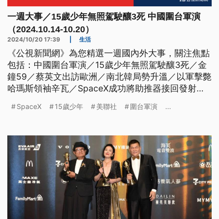
一週大事／15歲少年無照駕駛釀3死 中國圍台軍演
（2024.10.14-10.20）
2024/10/20 17:39
|
生活
《公視新聞網》為您精選一週國內外大事，關注焦點
包括：中國圍台軍演／15歲少年無照駕駛釀3死／金
鐘59／蔡英文出訪歐洲／南北韓局勢升溫／以軍擊斃
哈瑪斯領袖辛瓦／SpaceX成功將助推器接回發射
台。
SpaceX
15歲少年
美聯社
圍台軍演
...