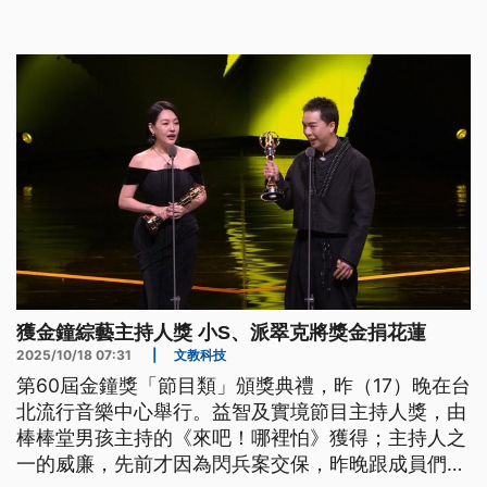
獲金鐘綜藝主持人獎 小S、派翠克將獎金捐花蓮
2025/10/18 07:31
|
文教科技
第60屆金鐘獎「節目類」頒獎典禮，昨（17）晚在台
北流行音樂中心舉行。益智及實境節目主持人獎，由
棒棒堂男孩主持的《來吧！哪裡怕》獲得；主持人之
一的威廉，先前才因為閃兵案交保，昨晚跟成員們一