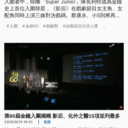
入圍者中，韓團「Super Junior」隊長利特成為金鐘
史上首位入圍韓星，《影后》在戲劇節目女主角、女
配角同時上演三姝對決戲碼。蔡康永、小S則將再度
合體，重現停播近十年的《康熙來了》經典。《公視
入圍
金鐘60
戲劇類
綜藝節目主持人獎
...
新聞網》整理金鐘60精彩看點，帶您了解電視界年度
盛事。
第60屆金鐘入圍揭曉 影后、化外之醫15項並列最多
2025/9/15 19:31
|
生活