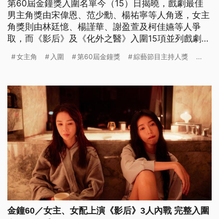
第60屆金鐘獎入圍名單今（15）日揭曉，戲劇最佳
男主角獎由宋偉恩、范少勳、楊祐寧等人角逐，女主
角獎則由林廷憶、楊謹華、謝盈萱及柯佳嬿等人爭
取，而《影后》及《化外之醫》入圍15項並列戲劇節
目最多。公視2025年金鐘獎共入圍95項，本屆金鐘
女主角
入圍
第60屆金鐘獎
綜藝節目主持人獎
...
獎共設有48個獎項，公視入圍比例為90%。
金鐘60／女主、女配上演《影后》3人內戰 完整入圍