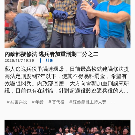
內政部擬修法 逃兵者加重刑期三分之二
2025/11/7 19:39
|
社會
藝人逃逸兵役爭議連環爆，日前最高檢就建議修法提
高法定刑度到7年以下，使其不得易科罰金，希望有
效嚇阻閃兵。內政部回應，大方向會朝加重刑罰來研
議，目前也有在討論，針對超過役齡逃避兵役的人可
能加重其刑三分之二，如果體力等方面無法服國防部
妨害兵役
年齡
替代役
綜藝節目主持人獎
...
的常備兵役，或許也能考慮服替代役。