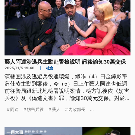
藝人阿達涉逃兵主動赴警檢說明 訊後諭知30萬交保
2025/11/5 19:40
|
社會
演藝圈涉及逃避兵役連環爆，繼昨（4）日金鐘影帝
薛仕凌主動到案後，今（5）日上午藝人阿達也低調
前往警局跟新北地檢署說明案情，檢方訊後依《妨害
兵役》及《偽造文書》罪，諭知30萬元交保。對於是
否還有未爆彈，內政部長劉世芳呼籲涉及逃避兵役的
阿達
妨害兵役
藝人
內政部長
...
當事人，應盡快出面。