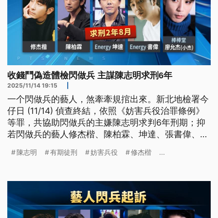
收錢鬥偽造體檢閃做兵 主謀陳志明求刑6年
2025/11/14 19:15
|
一个閃做兵的藝人，煞牽牽規捾出來。新北地檢署今
仔日 (11/14) 偵查終結，依照《妨害兵役治罪條例》
等罪，共協助閃做兵的主嫌陳志明求判6年刑期；抑
若閃做兵的藝人修杰楷、陳柏霖、坤達、張書偉、小
杰等5人，予檢方求判2年8個月。（新聞標題、導言
陳志明
有期徒刑
妨害兵役
修杰楷
...
為台語文）