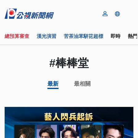
總預算審查
漢光演習
苦茶油苯駢芘超標
即時
熱門
#棒棒堂
最新
最相關