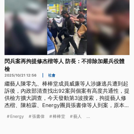
閃兵案再拘提修杰楷等人 防長：不排除加嚴兵役體
檢
2025/10/21 12:56
|
社會
繼藝人陳零九、棒棒堂成員威廉等人涉嫌逃兵遭到起
訴後，內政部清查找出92案與個案有高度共通性，提
供檢方擴大調查，今天發動第3波搜索，拘提藝人修
杰楷、陳柏霖、Energy團員張書偉等人到案，原本
預計約談10人，但坤達傳出因為工作關係目前人在國
Energy
張書偉
棒棒堂
藝人
...
外。面對逃兵狀況頻繁，國防部長顧立雄回應，將加
速與軍醫局研討做出相關策進措施，不排除加嚴兵役
體檢。