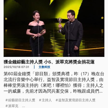
獲金鐘綜藝主持人獎 小S、派翠克將獎金捐花蓮
2025/10/18 07:31
|
文教科技
第60屆金鐘獎「節目類」頒獎典禮，昨（17）晚在台
北流行音樂中心舉行。益智及實境節目主持人獎，由
棒棒堂男孩主持的《來吧！哪裡怕》獲得；主持人之
一的威廉，先前才因為閃兵案交保，昨晚跟成員們一
起上台領獎。壓軸的最大獎則由小S和派翠克擊敗眾
綜藝節目主持人獎
主持人
益智及實境節目主持人獎
多實力派主持人，共同獲得綜藝節目主持人獎。
派翠克
...