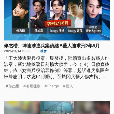
修杰楷、坤達涉逃兵案偵結 5藝人遭求刑2年8月
2025/11/14 19:39
|
社會
「王大陸逃避兵役案」爆發後，陸續查出多名藝人也
涉案，新北地檢署日前擴大偵辦，今（14）日偵查終
結，依《妨害兵役治罪條例》等罪，起訴逃兵集團主
嫌陳志明，求處6年刑期。至於閃兵藝人修杰楷、陳
柏霖、坤達、張書偉、小杰等5人，則遭檢方求刑2年
修杰楷
有期徒刑
Energy
藝人
...
8個月。