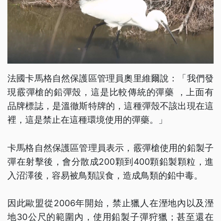
法國卡馬格自然保護區管理員奧里維爾說：「我們發
現霰彈槍的鉛彈殼，這是比較傳統的彈藥 ，上面有
品牌標誌，是溫徹斯特牌的，這種彈殼不該出現在這
裡，這是禁止在這種環境使用的彈藥。」
卡馬格自然保護區管理員表示，霰彈槍使用的鉛製子
彈在射擊後，會分散成200顆到400顆鉛製顆粒，進
入沼澤後，容易被鳥類誤食，造成鳥類的鉛中毒。
因此歐盟從2006年開始，禁止獵人在溼地內以及溼
地30公尺的範圍內，使用鉛製子彈狩獵；甚至還在