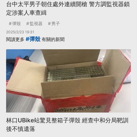
台中太平男子朝住處外連續開槍 警方調監視器鎖
定涉案人車查緝
彈殼
監視器
男子
2025/2/23 19:31
#彈殼
閱讀更多
有關的新聞
林口UBike站驚見整箱子彈殼 經查中和分局靶訓
後不慎遺落