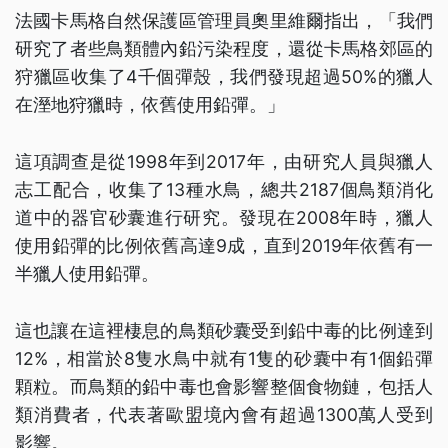
法國卡馬格自然保護區管理員奧里維爾指出，「我們
研究了者些鳥類體內鉛污染程度，還從卡馬格郊區的
狩獵區收集了4千個彈殼，我們發現超過50%的獵人
在溼地狩獵時，依舊使用鉛彈。」
這項調查是從1998年到2017年，由研究人員與獵人
志工配合，收集了13種水鳥，總共2187個鳥類消化
道中的器官砂囊進行研究。發現在2008年時，獵人
使用鉛彈的比例依舊高達9成，直到2019年依舊有一
半獵人使用鉛彈。
這也讓在這裡棲息的鳥類砂囊受到鉛中毒的比例達到
12%，相當於8隻水鳥中就有1隻的砂囊中有1個鉛彈
顆粒。而鳥類的鉛中毒也會影響整個食物鏈，包括人
類消費者，代表著歐盟境內會有超過1300萬人受到
影響。