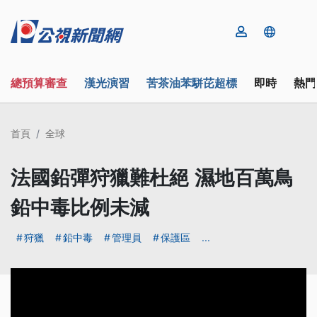
總預算審查
漢光演習
苦茶油苯駢芘超標
即時
熱門
首頁
全球
法國鉛彈狩獵難杜絕 濕地百萬鳥
鉛中毒比例未減
狩獵
鉛中毒
管理員
保護區
...