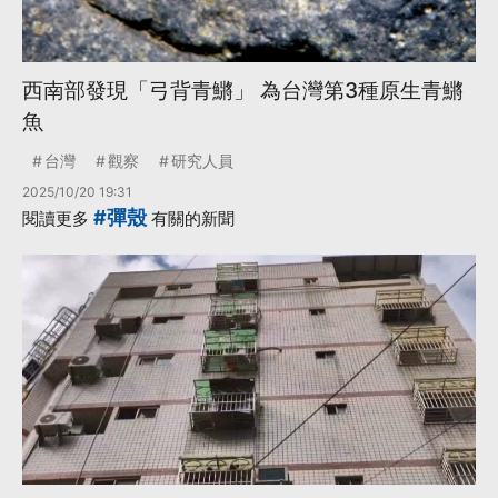
西南部發現「弓背青鱂」 為台灣第3種原生青鱂
魚
台灣
觀察
研究人員
2025/10/20 19:31
#彈殼
閱讀更多
有關的新聞