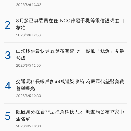
2026/8/6 13:02
8月起已無委員在任 NCC停發手機等電信設備進口
2
核准
2026/8/6 12:58
白海豚估最快週五發布海警 另一颱風「鯨魚」今晨
3
形成
2026/8/5 12:50
交通局科長帳戶多63萬遭疑收賄 為民眾代墊醫藥費
4
善舉曝光
2026/8/5 19:39
隱匿身分在台非法挖角科技人才 調查局公布17家中
5
企名單
2026/8/5 16:03