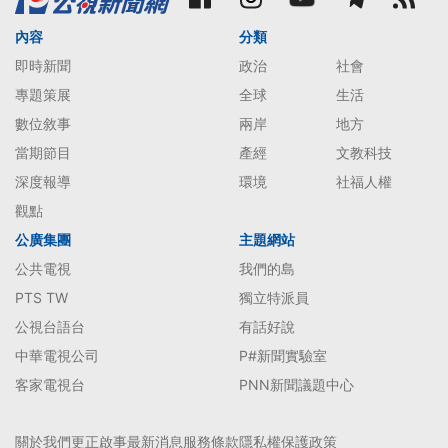
內容
分類
即時新聞
政治
社會
專題策展
全球
生活
數位敘事
兩岸
地方
當期節目
產經
文教科技
深度報導
環境
社福人權
觀點
公廣集團
主題網站
公共電視
我們的島
PTS TW
獨立特派員
公視台語台
有話好說
中華電視公司
P#新聞實驗室
客家電視台
PNN新聞議題中心
關於我們
更正啟事
最新消息
服務條款
隱私權保護政策