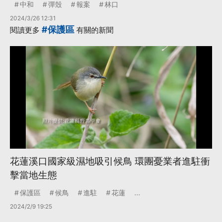
中和
彈殼
報案
林口
2024/3/26 12:31
#保護區
閱讀更多
有關的新聞
花蓮溪口國家級濕地吸引候鳥 環團憂業者進駐衝
擊當地生態
保護區
候鳥
進駐
花蓮
...
2024/2/9 19:25