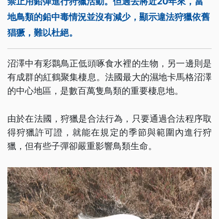
禁止用鉛彈進行狩獵活動。但過去將近20年來，當
地鳥類的鉛中毒情況並沒有減少，顯示違法狩獵依舊
猖獗，難以杜絕。
沼澤中有彩䴉鳥正低頭啄食水裡的生物，另一邊則是
有成群的紅鶴聚集棲息。法國最大的濕地卡馬格沼澤
的中心地區，是數百萬隻鳥類的重要棲息地。
由於在法國，狩獵是合法行為，只要通過合法程序取
得狩獵許可證，就能在規定的季節與範圍內進行狩
獵，但有些子彈卻嚴重影響鳥類生命。