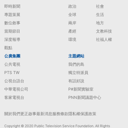
即時新聞
政治
社會
專題策展
全球
生活
數位敘事
兩岸
地方
當期節目
產經
文教科技
深度報導
環境
社福人權
觀點
公廣集團
主題網站
公共電視
我們的島
PTS TW
獨立特派員
公視台語台
有話好說
中華電視公司
P#新聞實驗室
客家電視台
PNN新聞議題中心
關於我們
更正啟事
最新消息
服務條款
隱私權保護政策
Copyright © 2020 Public Television Service Foundation. All Rights