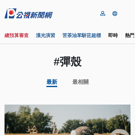
總預算審查
漢光演習
苦茶油苯駢芘超標
即時
熱門
#彈殼
最新
最相關