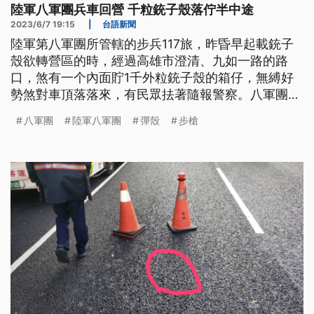
陸軍八軍團兵車回營 千粒銃子殼落佇半中途
2023/6/7 19:15
|
台語新聞
陸軍第八軍團所管轄的步兵117旅，昨昏早起載銃子
殼欲轉營區的時，經過高雄市澄清、九如一路的路
口，煞有一个內面貯1千外粒銃子殼的箱仔，無縛好
勢煞對車頂落落來，有民眾抾著隨報警察。八軍團表
示：清點後，內面的數量無減，益若相關人員的過
八軍團
陸軍八軍團
彈殼
步槍
失，一定會追究到底。（這條新聞標題、前言是臺語
文。）