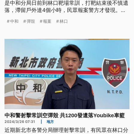
是中和分局日前到林口靶場常訓，打靶結束後不慎遺
落，滯留戶外達4個小時，民眾報案警方才發現。對
此，中和分局坦承疏失，將對常訓教官、支援員警等
中和
彈殼
報案
林口
人依相關規定懲處。
中和警射擊常訓空彈殼 共1200發遺落Youbike車籃
2024/3/26 07:31
|
地方
近期新北市各警分局辦理射擊常訓，有民眾在林口分