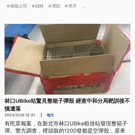
兇殺案震驚全美國，究竟兇手是誰？目前警方調查進
保險公司
紐時
理賠
兇手
...
度為何？為什麼執行長會成為兇手鎖定目標？其所屬
公司過去發生什麼爭議？
林口UBike站驚見整箱子彈殼 經查中和分局靶訓後不
慎遺落
2024/3/26 12:31
|
地方
有民眾報案，在新北市林口UBike租借站發現整箱子
彈。警方調查，裡頭裝的1200發都是空彈殼，原來