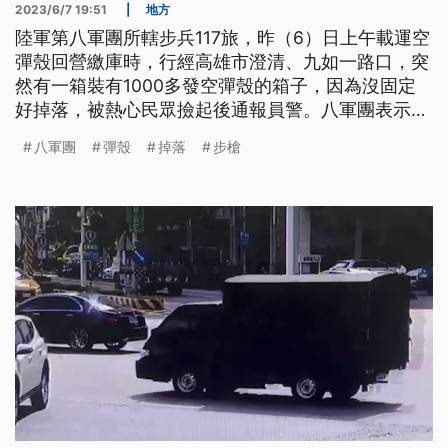
2023/6/7 19:51
|
地方
陸軍第八軍團所轄步兵117旅，昨（6）日上午載運空
彈殼回營繳庫時，行經高雄市澄清、九如一路口，突
然有一箱裝有1000多發空彈殼的箱子，因為沒固定
好掉落，被熱心民眾撿起後通報員警。八軍團表示清
點後，空彈殼數量沒短少，但該負起的責任與懲處一
八軍團
彈殼
掉落
步槍
定會追究到底。