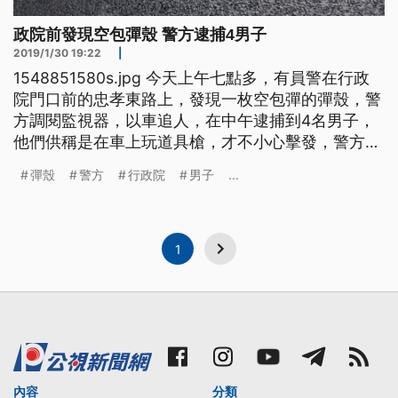
政院前發現空包彈殼 警方逮捕4男子
2019/1/30 19:22
|
1548851580s.jpg 今天上午七點多，有員警在行政
院門口前的忠孝東路上，發現一枚空包彈的彈殼，警
方調閱監視器，以車追人，在中午逮捕到4名男子，
他們供稱是在車上玩道具槍，才不小心擊發，警方則
依「恐嚇危害安全罪」，將人送辦。 員警在行政院
彈殼
警方
行政院
男子
...
大門前的馬路，採集物證並找尋線索，就在30日上午
七點多，有員警在忠孝東路車道，發現到一枚空包彈
的彈殼，由於地點就在行政院附近，警方立刻調閱監
視器，
1
內容
分類