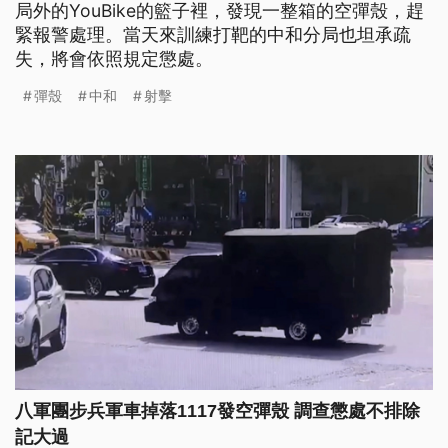
局外的YouBike的籃子裡，發現一整箱的空彈殼，趕
緊報警處理。當天來訓練打靶的中和分局也坦承疏
失，將會依照規定懲處。
彈殼
中和
射擊
八軍團步兵軍車掉落1117發空彈殼 調查懲處不排除
記大過