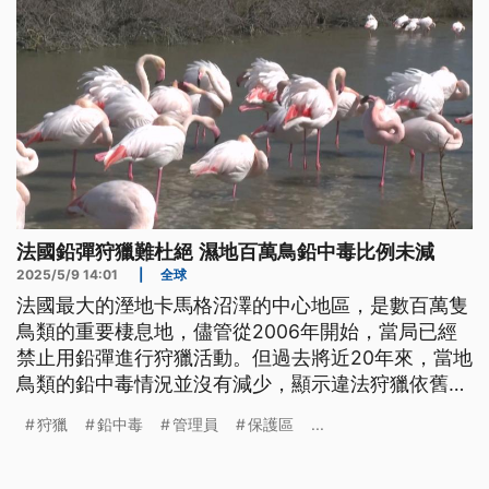
法國鉛彈狩獵難杜絕 濕地百萬鳥鉛中毒比例未減
2025/5/9 14:01
|
全球
法國最大的溼地卡馬格沼澤的中心地區，是數百萬隻
鳥類的重要棲息地，儘管從2006年開始，當局已經
禁止用鉛彈進行狩獵活動。但過去將近20年來，當地
鳥類的鉛中毒情況並沒有減少，顯示違法狩獵依舊猖
獗，難以杜絕。
狩獵
鉛中毒
管理員
保護區
...