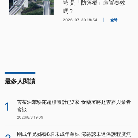
垮 是「防落橋」裝置奏效
嗎？
2026-07-30 18:54
|
全球
最多人閱讀
苦茶油苯駢芘超標累計已7家 食藥署將赴雲嘉與業者
1
會談
2026/8/8 19:09
剛成年兄姊養8名未成年弟妹 澎縣認未達保護程度無