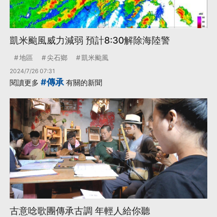
凱米颱風威力減弱 預計8:30解除海陸警
地區
尖石鄉
凱米颱風
2024/7/26 07:31
#傳承
閱讀更多
有關的新聞
古意唸歌團傳承古調 年輕人給你聽