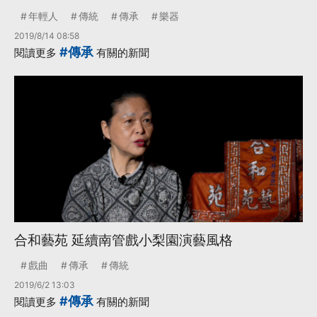
年輕人
傳統
傳承
樂器
2019/8/14 08:58
#傳承
閱讀更多
有關的新聞
合和藝苑 延續南管戲小梨園演藝風格
戲曲
傳承
傳統
2019/6/2 13:03
#傳承
閱讀更多
有關的新聞