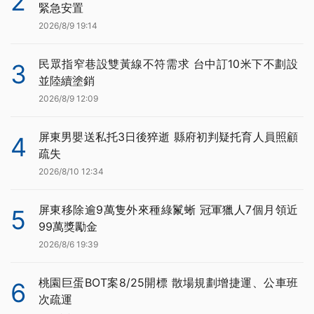
2
緊急安置
2026/8/9 19:14
民眾指窄巷設雙黃線不符需求 台中訂10米下不劃設
3
並陸續塗銷
2026/8/9 12:09
屏東男嬰送私托3日後猝逝 縣府初判疑托育人員照顧
4
疏失
2026/8/10 12:34
屏東移除逾9萬隻外來種綠鬣蜥 冠軍獵人7個月領近
5
99萬獎勵金
2026/8/6 19:39
桃園巨蛋BOT案8/25開標 散場規劃增捷運、公車班
6
次疏運