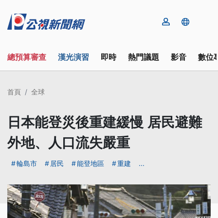
總預算審查
漢光演習
即時
熱門議題
影音
數位
首頁
全球
日本能登災後重建緩慢 居民避難
外地、人口流失嚴重
輪島市
居民
能登地區
重建
...