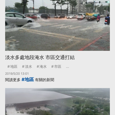
淡水多處地段淹水 市區交通打結
地區
淡水
淹水
市區
...
2019/5/20 13:01
#地區
閱讀更多
有關的新聞