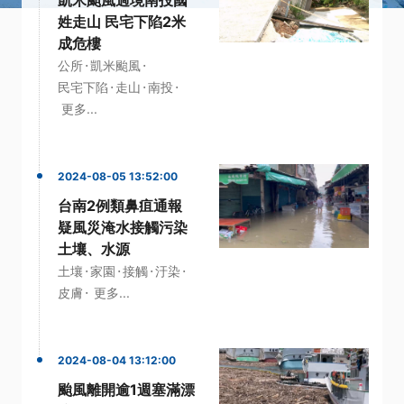
姓走山 民宅下陷2米
成危樓
·
·
公所
凱米颱風
·
·
·
民宅下陷
走山
南投
更多...
2024-08-05 13:52:00
台南2例類鼻疽通報
疑風災淹水接觸污染
土壤、水源
·
·
·
·
土壤
家園
接觸
汙染
·
皮膚
更多...
2024-08-04 13:12:00
颱風離開逾1週塞滿漂