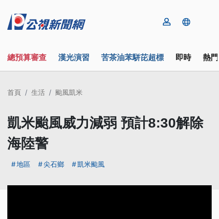
總預算審查
漢光演習
苦茶油苯駢芘超標
即時
熱門
首頁
生活
颱風凱米
凱米颱風威力減弱 預計8:30解除
海陸警
地區
尖石鄉
凱米颱風