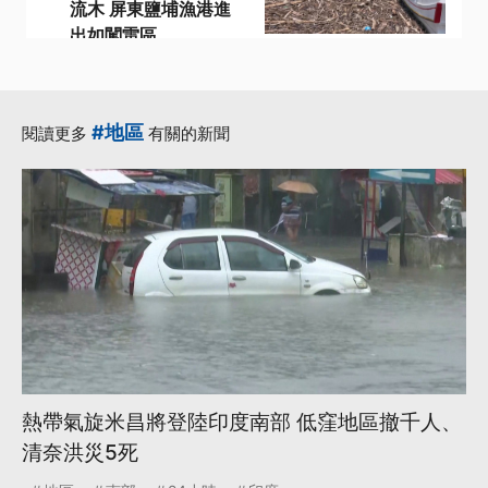
流木 屏東鹽埔漁港進
出如闖雷區
·
·
交通船
凱米颱風
·
·
漂流木
高屏溪
·
鹽埔漁港
更多...
#地區
閱讀更多
有關的新聞
熱帶氣旋米昌將登陸印度南部 低窪地區撤千人、
清奈洪災5死