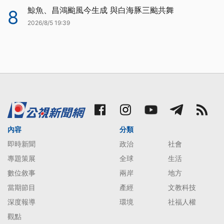
鯨魚、昌鴻颱風今生成 與白海豚三颱共舞
8
2026/8/5 19:39
內容
分類
即時新聞
政治
社會
專題策展
全球
生活
數位敘事
兩岸
地方
當期節目
產經
文教科技
深度報導
環境
社福人權
觀點