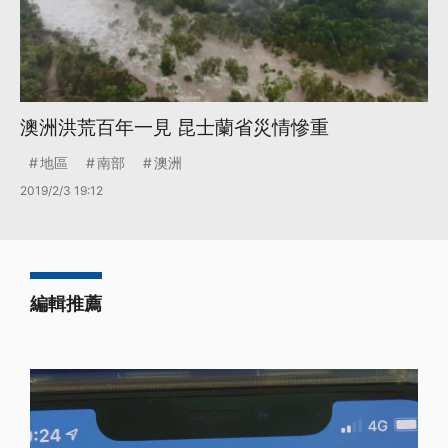
澳洲洪荒百年一見 昆士蘭省災情慘重
地區
南部
澳洲
2019/2/3 19:12
編輯推薦