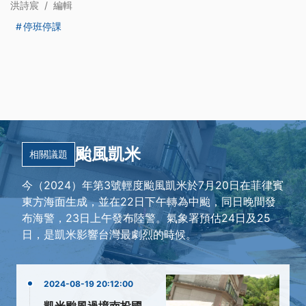
洪詩宸
/
編輯
停班停課
颱風凱米
相關議題
今（2024）年第3號輕度颱風凱米於7月20日在菲律賓
東方海面生成，並在22日下午轉為中颱，同日晚間發
布海警，23日上午發布陸警。氣象署預估24日及25
日，是凱米影響台灣最劇烈的時候。
2024-08-19 20:12:00
凱米颱風過境南投國