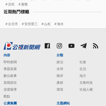
災民
避難
近期熱門標籤
台北市
安倍晉三
山友
淹水
內容
分類
即時新聞
政治
社會
專題策展
全球
生活
數位敘事
兩岸
地方
當期節目
產經
文教科技
深度報導
環境
社福人權
觀點
公廣集團
主題網站