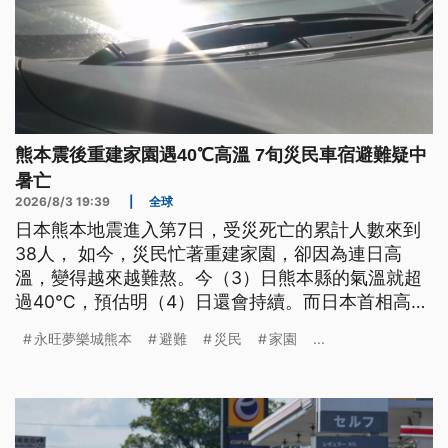
熊本震後重建家園遇40℃高溫 7旬災民車宿避難疑中
暑亡
2026/8/3 19:39
|
全球
日本熊本地震進入第7日，受災死亡的累計人數來到
38人， 如今，災民忙著重建家園，卻因為連日高
溫，變得越來越難熬。今（3）日熊本縣的氣溫就超
過40℃，預估明（4）日還會持續。而日本首相高市
早苗，今日也前往熊本勘災，以掌握救災進度與災民
永旺夢樂城熊本
避難
災民
家園
...
需求。