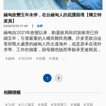
緬甸政變五年未停，在台緬甸人的庇護困境【獨立特
派員】
2026/5/20 17:39
|
全球
緬甸自2021年政變以來，動盪政局與武裝衝突已持
續五年，引發嚴重的人權與難民危機。許多受政治迫
害與戰火威脅的緬甸人民出逃海外，或是原本在境外
求學、工作的個案，因母國危險而寧願承受逾期居留
風險留台。台灣作為庇護點之一，卻因缺乏完善的難
緬甸
2023年
回應
遣返
...
民政策，使尋求庇護者陷入無法合法居留與生活的泥
淖，在戰火與遣返重壓間艱難求生。
1
相關標籤
九州
八八風災
地震
安倍晉三
海嘯
災區