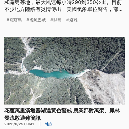
和關島等地，最大風速每小時290到350公里。目前
不少地方陸續有災情傳出，美國氣象單位警告，部分
地區可能面臨災難性破壞。
羅塔島
颱風巴威
關島
避難
花蓮萬里溪堰塞湖達黃色警戒 農業部對萬榮、鳳林
發疏散避難簡訊
2026/6/25 09:41
|
地方