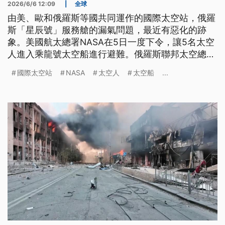
2026/6/6 12:09
|
全球
由美、歐和俄羅斯等國共同運作的國際太空站，俄羅
斯「星辰號」服務艙的漏氣問題，最近有惡化的跡
象。美國航太總署NASA在5日一度下令，讓5名太空
人進入乘龍號太空船進行避難。俄羅斯聯邦太空總署
在維修過程中，確認2處漏氣點，其中一處已完成封
國際太空站
NASA
太空人
太空船
...
堵。由於俄方決定暫停修復作業，進一步評估漏氣情
況，NASA隨後解除避難命令，機組人員恢復正常任
務，目前雙方正持續調查漏氣的原因。