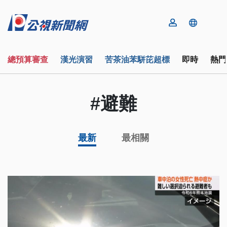
總預算審查
漢光演習
苦茶油苯駢芘超標
即時
熱門
#避難
最新
最相關