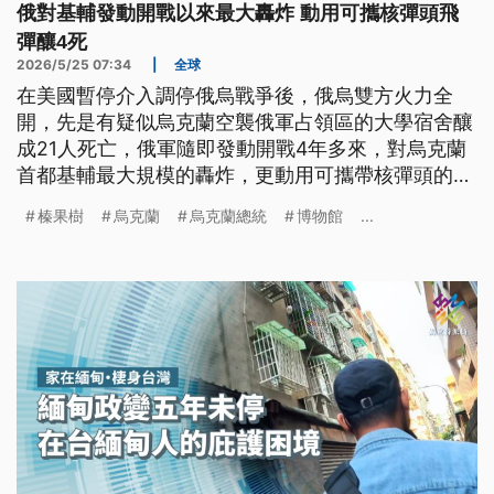
俄對基輔發動開戰以來最大轟炸 動用可攜核彈頭飛
彈釀4死
2026/5/25 07:34
|
全球
在美國暫停介入調停俄烏戰爭後，俄烏雙方火力全
開，先是有疑似烏克蘭空襲俄軍占領區的大學宿舍釀
成21人死亡，俄軍隨即發動開戰4年多來，對烏克蘭
首都基輔最大規模的轟炸，更動用可攜帶核彈頭的榛
果樹飛彈，至少4人死亡。
榛果樹
烏克蘭
烏克蘭總統
博物館
...