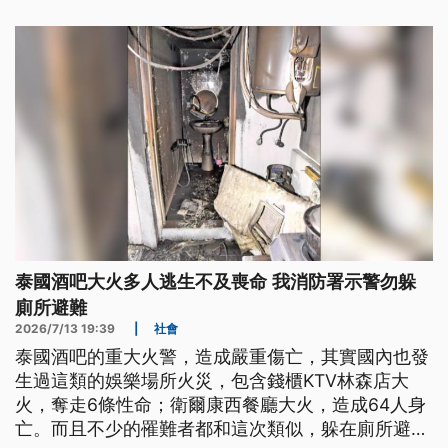
泰國酒吧大火多人逃生不及喪命 我消防署示警勿躲
廁所避難
2026/7/13 19:39
|
社會
泰國酒吧的重大火警，造成嚴重傷亡，其實國內也發
生過這類的娛樂場所火災，包含錢櫃KTV林森店大
火，奪走6條性命；衛爾康西餐廳大火，造成64人身
亡。而且不少的罹難者都和這次類似，躲在廁所避難