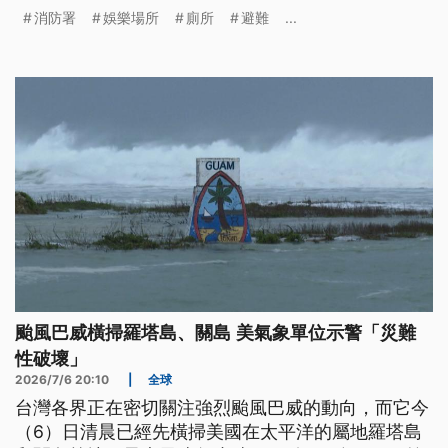
卻不幸身亡。消防署示警，浴室、廁所多以塑膠門為
消防署
娛樂場所
廁所
避難
...
主，無法有效擋火煙，排水孔也不會有新鮮空氣，萬
一遇到火警，不要挑廁所避難。
颱風巴威橫掃羅塔島、關島 美氣象單位示警「災難
性破壞」
2026/7/6 20:10
|
全球
台灣各界正在密切關注強烈颱風巴威的動向，而它今
（6）日清晨已經先橫掃美國在太平洋的屬地羅塔島