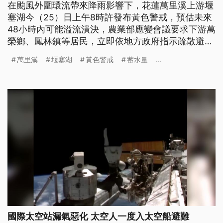
在颱風外圍環流帶來降雨影響下，花蓮萬里溪上游堰
塞湖今（25）日上午8時許發布黃色警戒，預估未來
48小時內可能溢流潰決，農業部應變會議要求下游萬
榮鄉、鳳林鎮等居民，立即依地方政府指示疏散避
難。
萬里溪
堰塞湖
黃色警戒
蓄水量
...
國際太空站漏氣惡化 太空人一度入太空船避難