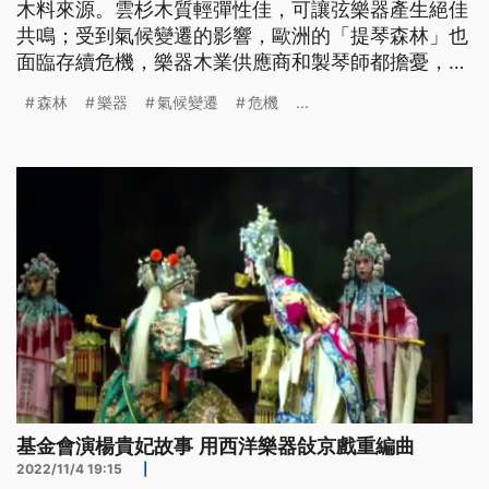
木料來源。雲杉木質輕彈性佳，可讓弦樂器產生絕佳
共鳴；受到氣候變遷的影響，歐洲的「提琴森林」也
面臨存續危機，樂器木業供應商和製琴師都擔憂，未
來10年提琴弦樂器可能面臨斷貨的風險。
森林
樂器
氣候變遷
危機
...
基金會演楊貴妃故事 用西洋樂器敆京戲重編曲
2022/11/4 19:15
|