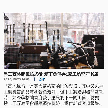
手工蘇格蘭風笛式微 愛丁堡僅存1家工坊堅守老店
2024/10/25 14:01
|
全球
「高地風笛」是英國蘇格蘭的民族樂器，其中又以手
工製風笛的品質和音色最好，但手工製造樂器非常耗
時，如今蘇格蘭首府愛丁堡只剩下一間風笛工坊獨
撐，工匠表示會繼續堅持傳統，提供老顧客頂級樂