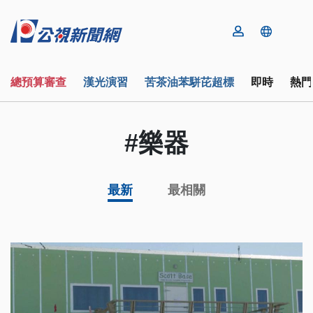
總預算審查
漢光演習
苦茶油苯駢芘超標
即時
熱門
#樂器
最新
最相關