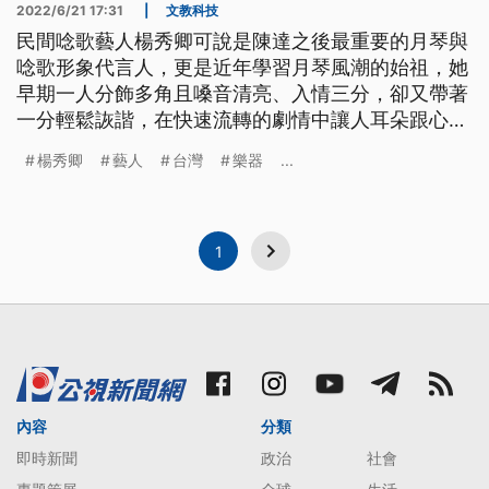
2022/6/21 17:31
|
文教科技
民間唸歌藝人楊秀卿可說是陳達之後最重要的月琴與
唸歌形象代言人，更是近年學習月琴風潮的始祖，她
早期一人分飾多角且嗓音清亮、入情三分，卻又帶著
一分輕鬆詼諧，在快速流轉的劇情中讓人耳朵跟心裡
都聽得服服貼貼。而楊秀卿最厲害的工夫，就是可隨
楊秀卿
藝人
台灣
樂器
...
著情境需求隨口唸出七言押韻歌詞，這無疑都是幾十
年的真工夫。
1
內容
分類
即時新聞
政治
社會