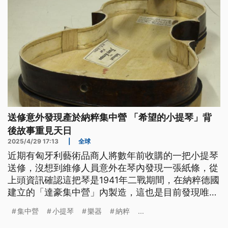
送修意外發現產於納粹集中營 「希望的小提琴」背
後故事重見天日
2025/4/29 17:13
|
全球
近期有匈牙利藝術品商人將數年前收購的一把小提琴
送修，沒想到維修人員意外在琴內發現一張紙條，從
上頭資訊確認這把琴是1941年二戰期間，在納粹德國
建立的「達豪集中營」內製造，這也是目前發現唯一
一把在集中營內製造的樂器。這把相隔80多年後重見
集中營
小提琴
樂器
納粹
...
天日的小提琴，也被命名為「希望的小提琴」。