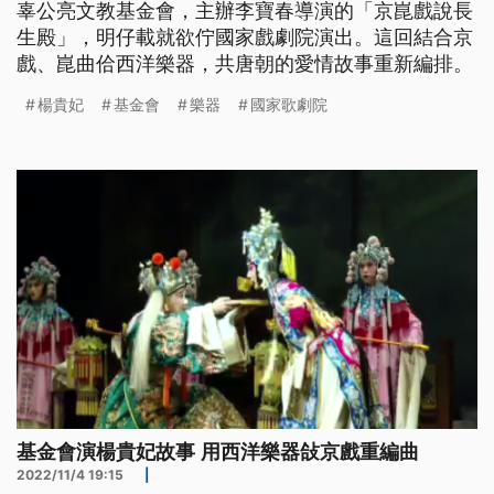
辜公亮文教基金會，主辦李寶春導演的「京崑戲說長
生殿」，明仔載就欲佇國家戲劇院演出。這回結合京
戲、崑曲佮西洋樂器，共唐朝的愛情故事重新編排。
楊貴妃
基金會
樂器
國家歌劇院
基金會演楊貴妃故事 用西洋樂器敆京戲重編曲
2022/11/4 19:15
|