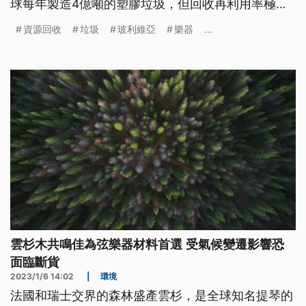
球每年製造4億噸的塑膠垃圾，但回收再利用率極
低；而目前標榜一次性的塑膠產品，幾乎都用化石燃
資源回收
垃圾
玻利維亞
樂器
...
料製成，相當不環保。
雲杉木共鳴佳為弦樂器材料首選 受氣候變遷影響恐
面臨斷貨
2023/1/6 14:02
|
環境
法國和瑞士交界的森林盛產雲杉，是全球知名提琴的