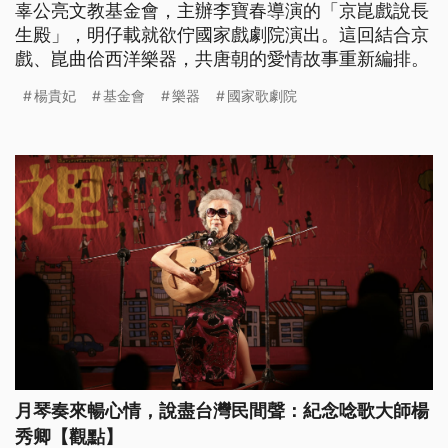
辜公亮文教基金會，主辦李寶春導演的「京崑戲說長
生殿」，明仔載就欲佇國家戲劇院演出。這回結合京
戲、崑曲佮西洋樂器，共唐朝的愛情故事重新編排。
楊貴妃
基金會
樂器
國家歌劇院
月琴奏來暢心情，說盡台灣民間聲：紀念唸歌大師楊
秀卿【觀點】