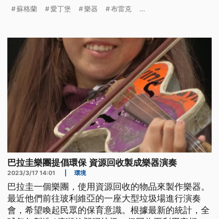
器。
蘇格蘭
愛丁堡
樂器
布雷克
...
巴拉圭樂團提倡環保 資源回收製成樂器演奏
2023/3/17 14:01
|
環境
巴拉圭一個樂團，使用資源回收的物品來製作樂器。
最近他們前往玻利維亞的一座大型垃圾場進行演奏
會，希望喚起民眾的保育意識。根據最新的統計，全