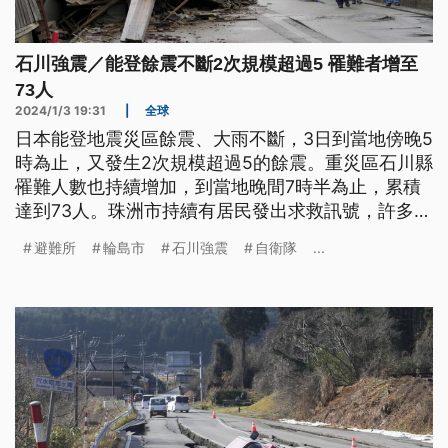
石川強震／能登餘震不斷2次規模超過5 罹難者增至
73人
2024/1/3 19:31
|
全球
日本能登地震災區餘震、大雨不斷，3日到當地傍晚5
時為止，又發生2次規模超過5的餘震。重災區石川縣
罹難人數也持續增加，到當地晚間7時半為止，累積
達到73人。珠洲市持續有居民發出求救訊號，許多災
區面臨缺水危機。另外，新潟市西區則是出現土壤液
避難所
輪島市
石川強震
自衛隊
...
化。