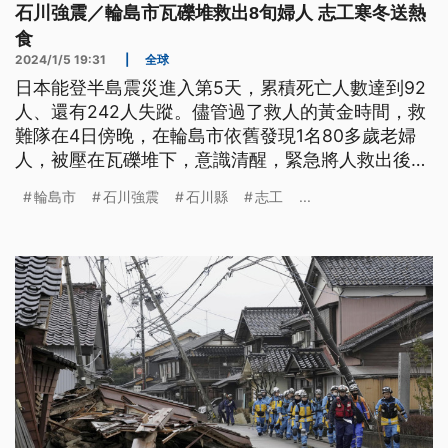
石川強震／輪島市瓦礫堆救出8旬婦人 志工寒冬送熱
食
2024/1/5 19:31
|
全球
日本能登半島震災進入第5天，累積死亡人數達到92
人、還有242人失蹤。儘管過了救人的黃金時間，救
難隊在4日傍晚，在輪島市依舊發現1名80多歲老婦
人，被壓在瓦礫堆下，意識清醒，緊急將人救出後送
醫。在災難中，有不少志工寒冬送愛心熱食，但也有
輪島市
石川強震
石川縣
志工
...
人利用假影片，在網路上騙取民眾捐款。