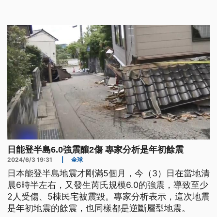
洲市也觀測到近400毫米，都是9月平均降雨量的兩
倍多，雙雙創下開始觀測以來最高紀錄。
日能登半島6.0強震釀2傷 專家分析是年初餘震
2024/6/3 19:31
|
全球
日本能登半島地震才剛滿5個月，今（3）日在當地清
晨6時半左右，又發生芮氏規模6.0的強震，導致至少
2人受傷、5棟民宅被震毀。專家分析表示，這次地震
是年初地震的餘震，也同樣都是逆斷層型地震。