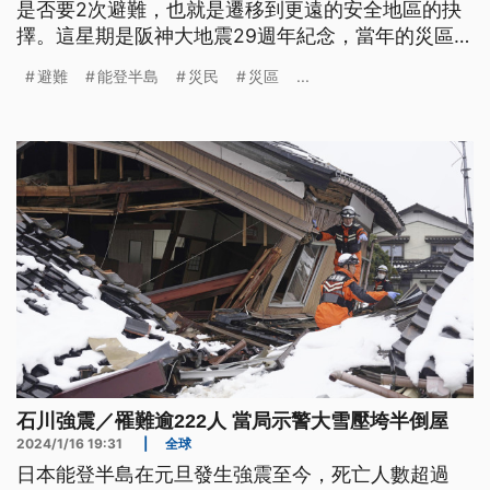
是否要2次避難，也就是遷移到更遠的安全地區的抉
擇。這星期是阪神大地震29週年紀念，當年的災區兵
庫縣，積極協助救援募款回報恩情。日本新年度預算
避難
能登半島
災民
災區
...
也為支援能登震災，將預備費用增加到1兆日圓。
石川強震／罹難逾222人 當局示警大雪壓垮半倒屋
2024/1/16 19:31
|
全球
日本能登半島在元旦發生強震至今，死亡人數超過