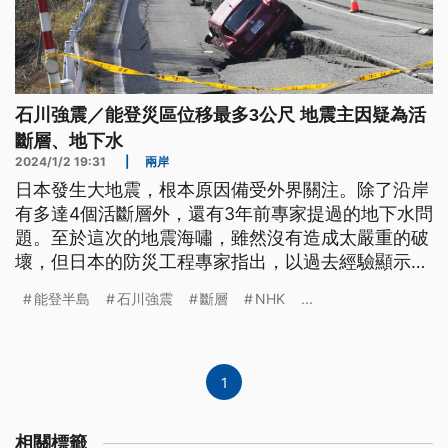
石川強震／能登災區位移最多3公尺 地震主因疑為活
斷層、地下水
2024/1/2 19:31
|
兩岸
日本發生大地震，根本原因備受外界關注。除了沿岸
有多達4個活斷層外，還有3年前專家提過的地下水問
題。至於這次的地震海嘯，雖然沒有造成太嚴重的破
壞，但日本的防災工程專家指出，以過去經驗顯示，
海嘯高度只要1公尺就足以致命，所以要及時前往高
能登半島
石川強震
斷層
NHK
...
處避難。除此之外，地震也造成能登半島地形出現改
變。
1
相關標籤