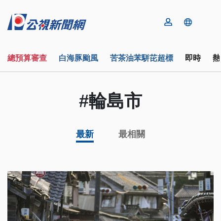
總預算審查
白海豚颱風
苦茶油苯駢芘超標
即時
熱
#輪島市
最新
最相關