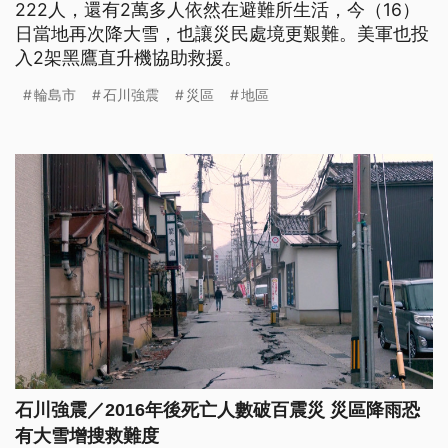
222人，還有2萬多人依然在避難所生活，今（16）
日當地再次降大雪，也讓災民處境更艱難。美軍也投
入2架黑鷹直升機協助救援。
輪島市
石川強震
災區
地區
石川強震／2016年後死亡人數破百震災 災區降雨恐
有大雪增搜救難度