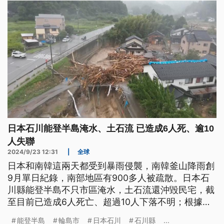
日本石川能登半島淹水、土石流 已造成6人死、逾10
人失聯
2024/9/23 12:31
|
全球
日本和南韓這兩天都受到暴雨侵襲，南韓釜山降雨創
9月單日紀錄，南部地區有900多人被疏散。日本石
川縣能登半島不只市區淹水，土石流還沖毀民宅，截
至目前已造成6人死亡、超過10人下落不明；根據統
計，輪島市在48小時內，降下近500毫米的雨量，珠
能登半島
輪島市
日本石川
石川縣
...