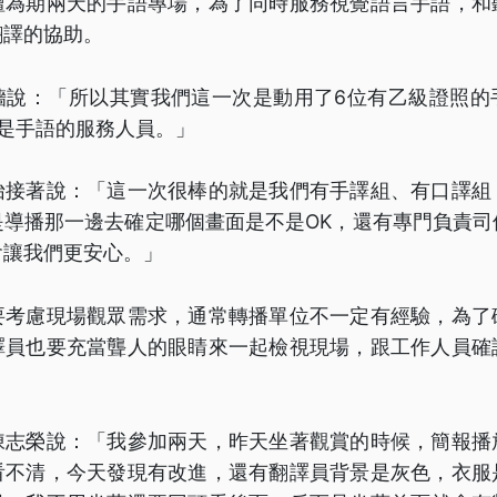
壇為期兩天的手語專場，為了同時服務視覺語言手語，和
翻譯的協助。
嬙說：「所以其實我們這一次是動用了6位有乙級證照的
是手語的服務人員。」
怡接著說：「這一次很棒的就是我們有手譯組、有口譯組
是導播那一邊去確定哪個畫面是不是OK，還有專門負責司
會讓我們更安心。」
要考慮現場觀眾需求，通常轉播單位不一定有經驗，為了
譯員也要充當聾人的眼睛來一起檢視現場，跟工作人員確
。
陳志榮說：「我參加兩天，昨天坐著觀賞的時候，簡報播
看不清，今天發現有改進，還有翻譯員背景是灰色，衣服