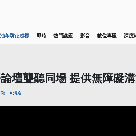
油苯駢芘超標
即時
熱門議題
影音
數位專題
深度
論壇聾聽同場 提供無障礙溝
障礙
溝通
...