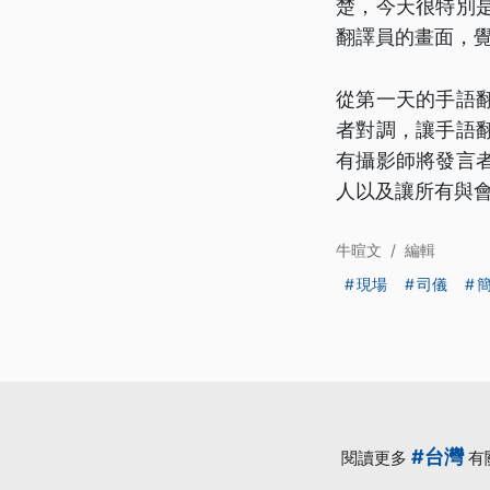
楚，今天很特別
翻譯員的畫面，
從第一天的手語
者對調，讓手語
有攝影師將發言
人以及讓所有與
牛暄文
/
編輯
現場
司儀
#台灣
閱讀更多
有