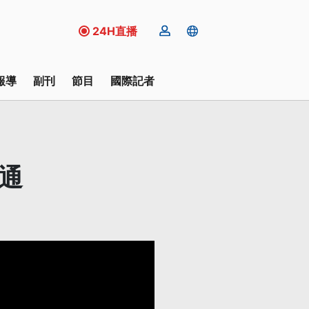
24H直播
報導
副刊
節目
國際記者
通