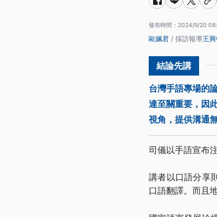
發布時間：
2024/9/20 08
歐姵君
/ 採訪報導
王興
台灣手語專場的
達至關重要，因
視角，提供溝通
司儀以手語宣布
講者以口語分享
口語翻譯。而且