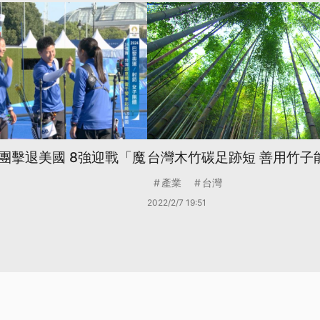
團擊退美國 8強迎戰「魔
台灣木竹碳足跡短 善用竹子
產業
台灣
2022/2/7 19:51