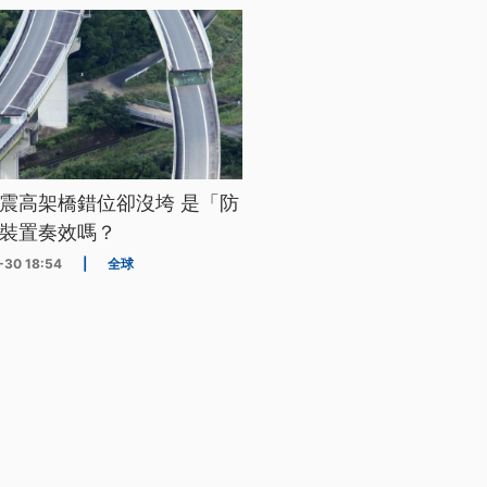
震高架橋錯位卻沒垮 是「防
裝置奏效嗎？
-30 18:54
|
全球