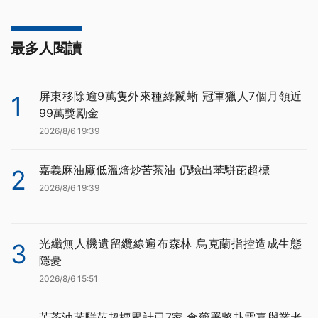
最多人閱讀
屏東移除逾9萬隻外來種綠鬣蜥 冠軍獵人7個月領近
1
99萬獎勵金
2026/8/6 19:39
嘉義麻油廠低溫焙炒苦茶油 仍驗出苯駢芘超標
2
2026/8/6 19:39
光纖無人機遺留纜線遍布森林 烏克蘭指控造成生態
3
隱憂
2026/8/6 15:51
苦茶油苯駢芘超標累計已7家 食藥署將赴雲嘉與業者