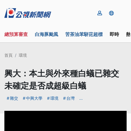
總預算審查
白海豚颱風
苦茶油苯駢芘超標
即時
熱
首頁
環境
興大：本土與外來種白蟻已雜交
未確定是否成超級白蟻
雜交
中興大學
環境
台灣
...