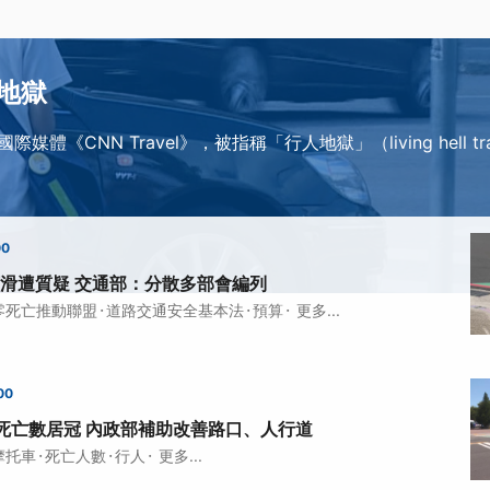
地獄
體《CNN Travel》，被指稱「行人地獄」（living hell tr
00
滑遭質疑 交通部：分散多部會編列
·
·
·
零死亡推動聯盟
道路交通安全基本法
預算
更多...
00
死亡數居冠 內政部補助改善路口、人行道
·
·
·
摩托車
死亡人數
行人
更多...