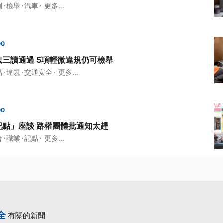
·
·
·
例
檢舉
汽車
更多...
00
三讀通過 5項輕微違規仍可檢舉
·
·
·
點
違規
交通安全
更多...
00
記點」座談 路權團體批通知太趕
·
·
·
會
職業
記點
更多...
全
有關的新聞