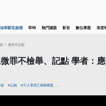
油苯駢芘超標
即時
熱門議題
影音
數位專題
深度
獄
微罪不記點
微罪不檢舉、記點 學者：
違規
記點
行人零死亡推動聯盟
...