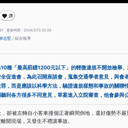
讚
31
更新時間：
2024/3/13 20:39
林志堅
/ 綜合報導
10種「最高罰鍰1200元以下」的輕微違規不開放檢舉
安全促進會，為此召開座談會，蒐集交通學者意見，與會
微罪，而是應該以科學方法，驗證違規樣態和事故的關聯
期聽到各方很多不同意見，草案進入立院審查，他會參與
上，卻被左轉自小客車撞個正著瞬間倒地，還好傷勢不嚴
雙離開現場，又發生不禮讓事故。