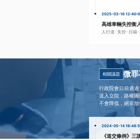
2025-03-16 12:40:
高雄車輛失控衝
·
·
·
人行道
失控
日籍
微罪
相關議題
行政院會日前通過
送入立院，路權團
不會降低，絕非放
2024-05-14 16:48:
《道交條例》三