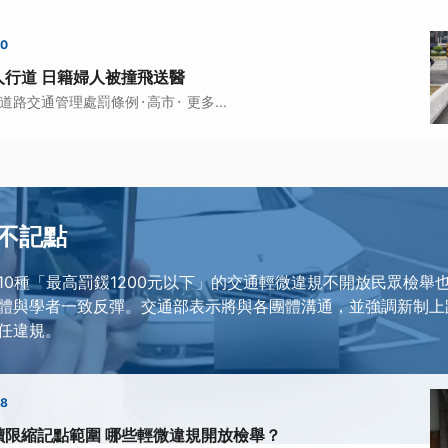
00
人行道 日籍婦人被撞飛送醫
·
·
道路交通管理處罰條例
高市
更多...
不記點
10種「最高罰鍰1200元以下」的交通輕微違規不開放民眾檢舉
體與學者一致反彈。交通部表示將與各團體溝通，並強調新制上
任違規。
58
讀限縮記點範圍 哪些輕微違規開放檢舉？