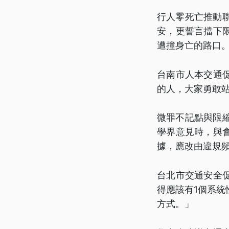
行人零死亡推動聯
安，更誓言擋下
遭撞身亡的路口
台南市人本交通
的人，大家勇敢
微罪不記點與限
學界意見時，與
據，應改由違規
台北市交通安全
得應該有1個系
方式。」