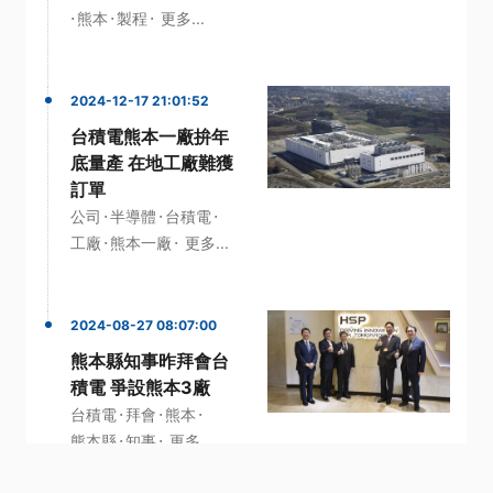
·
·
·
熊本
製程
更多...
2024-12-17 21:01:52
台積電熊本一廠拚年
底量產 在地工廠難獲
訂單
·
·
·
公司
半導體
台積電
·
·
工廠
熊本一廠
更多...
2024-08-27 08:07:00
熊本縣知事昨拜會台
積電 爭設熊本3廠
·
·
·
台積電
拜會
熊本
·
·
熊本縣
知事
更多...