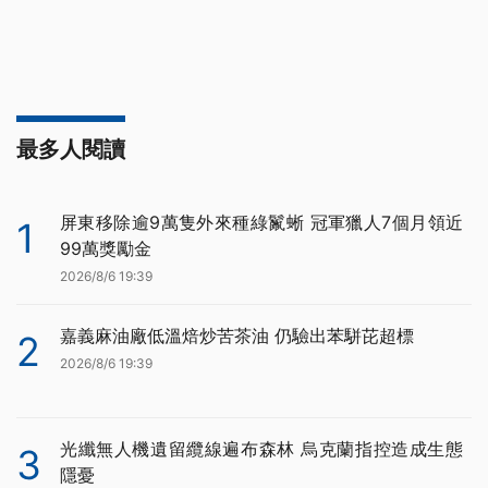
最多人閱讀
屏東移除逾9萬隻外來種綠鬣蜥 冠軍獵人7個月領近
1
99萬獎勵金
2026/8/6 19:39
嘉義麻油廠低溫焙炒苦茶油 仍驗出苯駢芘超標
2
2026/8/6 19:39
光纖無人機遺留纜線遍布森林 烏克蘭指控造成生態
3
隱憂