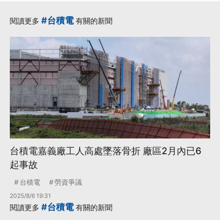
#台積電
閱讀更多
有關的新聞
台積電嘉義廠工人高處墜落骨折 廠區2月內已6
起事故
台積電
勞資爭議
2025/8/6 19:31
#台積電
閱讀更多
有關的新聞