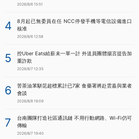
2026/8/6 15:51
8月起已無委員在任 NCC停發手機等電信設備進口
4
核准
2026/8/6 12:58
控Uber Eats給薪未一單一計 外送員團體揚言提告加
5
重詐欺
2026/8/7 12:35
苦茶油苯駢芘超標累計已7家 食藥署將赴雲嘉與業者
6
會談
2026/8/8 19:09
台南團隊打造社區通訊鏈 不用行動網路、Wi-Fi仍可
7
傳輸
2026/8/7 19:40