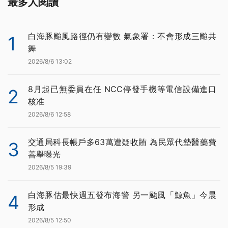
最多人閱讀
白海豚颱風路徑仍有變數 氣象署：不會形成三颱共
1
舞
2026/8/6 13:02
8月起已無委員在任 NCC停發手機等電信設備進口
2
核准
2026/8/6 12:58
交通局科長帳戶多63萬遭疑收賄 為民眾代墊醫藥費
3
善舉曝光
2026/8/5 19:39
白海豚估最快週五發布海警 另一颱風「鯨魚」今晨
4
形成
2026/8/5 12:50