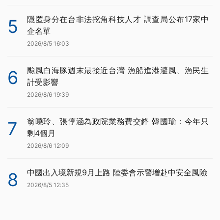
隱匿身分在台非法挖角科技人才 調查局公布17家中
5
企名單
2026/8/5 16:03
颱風白海豚週末最接近台灣 漁船進港避風、漁民生
6
計受影響
2026/8/6 19:39
翁曉玲、張惇涵為政院業務費交鋒 韓國瑜：今年只
7
剩4個月
2026/8/6 12:09
中國出入境新規9月上路 陸委會示警增赴中安全風險
8
2026/8/5 12:35