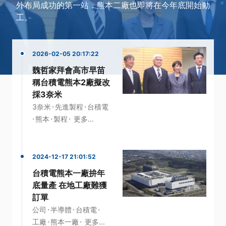
外布局成功的第一站，熊本二廠也即將在今年底開始動
工。
2026-02-05 20:17:22
魏哲家拜會高市早苗
稱台積電熊本2廠擬改
採3奈米
·
·
3奈米
先進製程
台積電
·
·
·
熊本
製程
更多...
2024-12-17 21:01:52
台積電熊本一廠拚年
底量產 在地工廠難獲
訂單
·
·
·
公司
半導體
台積電
·
·
工廠
熊本一廠
更多...