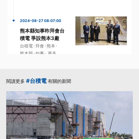
2024-08-27 08:07:00
熊本縣知事昨拜會台
積電 爭設熊本3廠
·
·
·
台積電
拜會
熊本
·
·
熊本縣
知事
更多...
#台積電
閱讀更多
有關的新聞