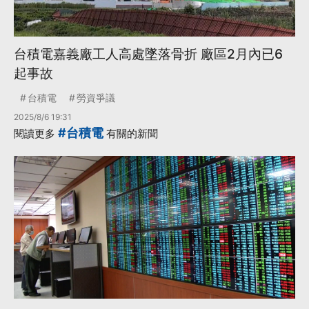
台積電嘉義廠工人高處墜落骨折 廠區2月內已6
起事故
台積電
勞資爭議
2025/8/6 19:31
#台積電
閱讀更多
有關的新聞