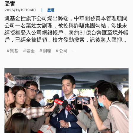
受害
2025/11/19 19:40
|
產經
凱基金控旗下公司爆出弊端，中華開發資本管理顧問
公司一名葉姓女副理，被控與詐騙集團勾結，涉嫌未
經授權登入公司網銀帳戶，將約3.1億台幣匯至境外帳
戶，已經全被提領，檢方發動搜索，訊後將人聲押禁
見獲准，不過涉案副理辯稱自己也是被詐騙集團所誤
凱基
基金
副理
公司
...
導；而凱基金發重訊說明，屬於單一員工的犯罪行
為，已經提起刑事告訴。