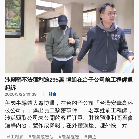
涉竊密不法獲利逾295萬 博通在台子公司前工程師遭
起訴
2026/5/25 19:39
|
社會
美國半導體大廠博通，在台的子公司「台灣安華高科
技公司」，爆出員工竊密事件。一名李姓前工程師，
涉嫌竊取公司未公開的客戶訂單、財務預測和高層會
議等內容，製作成簡報，在外接講座、賺外快，經北
檢調查，他出席85場講座，不法獲利超過295萬，今
工程師
營業秘密法
營業秘密
博通
...