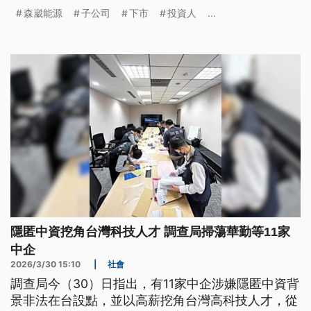
戰。外界憂心又德風場能否開發順利，經濟部長龔明
森崴能源
子公司
下市
投資人
...
鑫表示，個別公司財務問題對整體風場開發沒有影
響。
隱匿中資挖角台灣科技人才 調查局掃蕩華勤等11家
中企
2026/3/30 15:10
|
社會
調查局今（30）日指出，有11家中企涉嫌隱匿中資背
景非法在台設點，並以高薪挖角台灣高科技人才，從