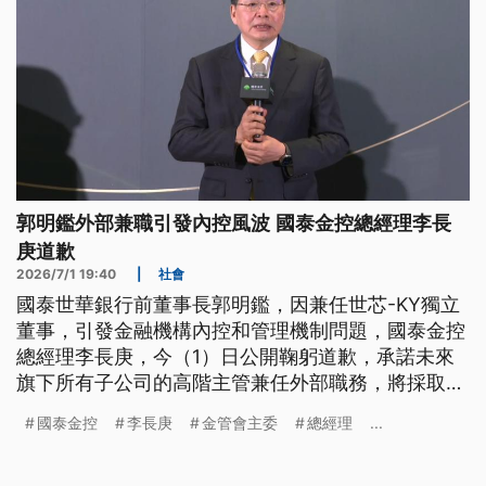
郭明鑑外部兼職引發內控風波 國泰金控總經理李長
庚道歉
2026/7/1 19:40
|
社會
國泰世華銀行前董事長郭明鑑，因兼任世芯-KY獨立
董事，引發金融機構內控和管理機制問題，國泰金控
總經理李長庚，今（1）日公開鞠躬道歉，承諾未來
旗下所有子公司的高階主管兼任外部職務，將採取
「原則禁止、例外核准」。而立委今日則是質疑金管
國泰金控
李長庚
金管會主委
總經理
...
會，碰到國泰金控獨董是老長官疑似輕忽，金管會主
委彭金隆回應，金管會只有監理官，沒有老長官。