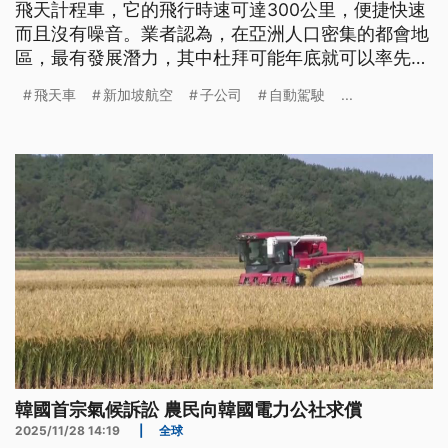
飛天計程車，它的飛行時速可達300公里，便捷快速
而且沒有噪音。業者認為，在亞洲人口密集的都會地
區，最有發展潛力，其中杜拜可能年底就可以率先搭
載乘客。
飛天車
新加坡航空
子公司
自動駕駛
...
韓國首宗氣候訴訟 農民向韓國電力公社求償
2025/11/28 14:19
|
全球