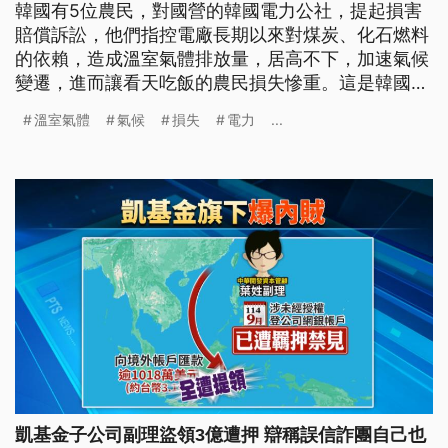
韓國有5位農民，對國營的韓國電力公社，提起損害
賠償訴訟，他們指控電廠長期以來對煤炭、化石燃料
的依賴，造成溫室氣體排放量，居高不下，加速氣候
變遷，進而讓看天吃飯的農民損失慘重。這是韓國第
一宗，針對氣候的訴訟案，電力公司是否應該為氣候
溫室氣體
氣候
損失
電力
...
變遷，和由此造成的農業損失承擔責任？以及這些責
任，是否可以量化等問題，引發了各界的關注。
凱基金子公司副理盜領3億遭押 辯稱誤信詐團自己也