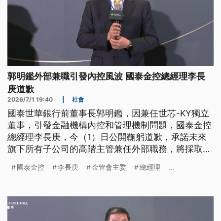
郭明鑑外部兼職引發內控風波 國泰金控總經理李長
庚道歉
2026/7/1 19:40
|
社會
國泰世華銀行前董事長郭明鑑，因兼任世芯-KY獨立
董事，引發金融機構內控和管理機制問題，國泰金控
總經理李長庚，今（1）日公開鞠躬道歉，承諾未來
旗下所有子公司的高階主管兼任外部職務，將採取
「原則禁止、例外核准」。而立委今日則是質疑金管
國泰金控
李長庚
金管會主委
總經理
...
會，碰到國泰金控獨董是老長官疑似輕忽，金管會主
委彭金隆回應，金管會只有監理官，沒有老長官。