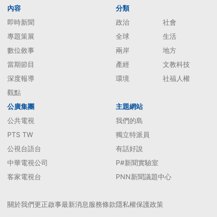
內容
分類
即時新聞
政治
社會
專題策展
全球
生活
數位敘事
兩岸
地方
當期節目
產經
文教科技
深度報導
環境
社福人權
觀點
公廣集團
主題網站
公共電視
我們的島
PTS TW
獨立特派員
公視台語台
有話好說
中華電視公司
P#新聞實驗室
客家電視台
PNN新聞議題中心
關於我們
更正啟事
最新消息
服務條款
隱私權保護政策