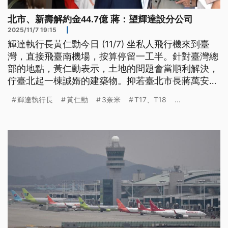
北市、新壽解約金44.7億 蔣：望輝達設分公司
2025/11/7 19:15
|
輝達執行長黃仁勳今日 (11/7) 坐私人飛行機來到臺
灣，直接飛臺南機場，按算停留一工半。針對臺灣總
部的地點，黃仁勳表示，土地的問題會當順利解決，
佇臺北起一棟誠媠的建築物。抑若臺北市長蔣萬安是
呼籲輝達，會當佇臺灣設一間有夠資本額的子公司，
輝達執行長
黃仁勳
3奈米
T17、T18
...
予地方產業和稅收攏會當提升。（新聞標題、導言為
台語文）