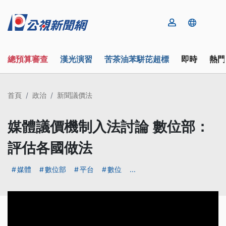
總預算審查
漢光演習
苦茶油苯駢芘超標
即時
熱門
首頁
政治
新聞議價法
媒體議價機制入法討論 數位部：
評估各國做法
媒體
數位部
平台
數位
...