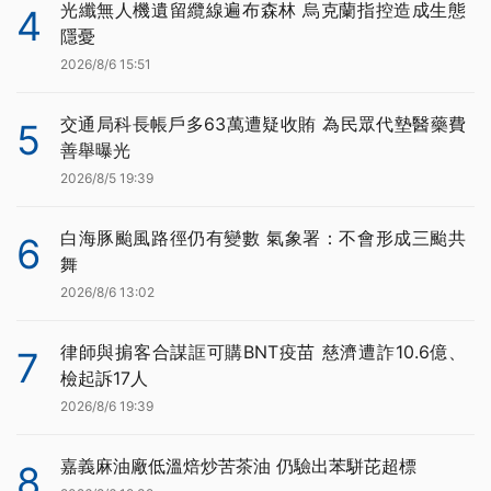
光纖無人機遺留纜線遍布森林 烏克蘭指控造成生態
4
隱憂
2026/8/6 15:51
交通局科長帳戶多63萬遭疑收賄 為民眾代墊醫藥費
5
善舉曝光
2026/8/5 19:39
白海豚颱風路徑仍有變數 氣象署：不會形成三颱共
6
舞
2026/8/6 13:02
律師與掮客合謀誆可購BNT疫苗 慈濟遭詐10.6億、
7
檢起訴17人
2026/8/6 19:39
嘉義麻油廠低溫焙炒苦茶油 仍驗出苯駢芘超標
8