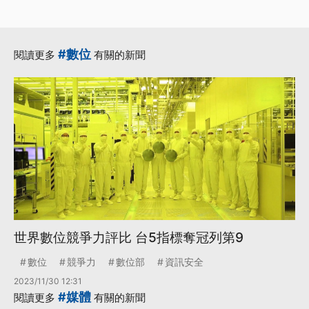
·
·
·
公聽會
媒體
平台
新聞
·
·
機制
更多...
#數位
閱讀更多
有關的新聞
世界數位競爭力評比 台5指標奪冠列第9
數位
競爭力
數位部
資訊安全
2023/11/30 12:31
#媒體
閱讀更多
有關的新聞