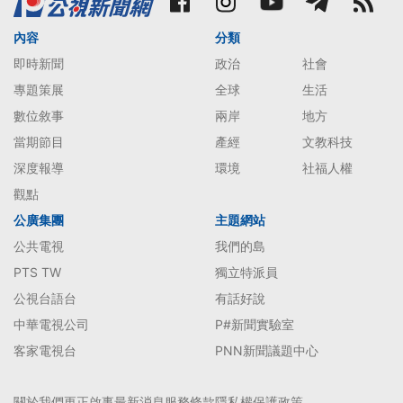
內容
分類
即時新聞
政治
社會
專題策展
全球
生活
數位敘事
兩岸
地方
當期節目
產經
文教科技
深度報導
環境
社福人權
觀點
公廣集團
主題網站
公共電視
我們的島
PTS TW
獨立特派員
公視台語台
有話好說
中華電視公司
P#新聞實驗室
客家電視台
PNN新聞議題中心
關於我們
更正啟事
最新消息
服務條款
隱私權保護政策