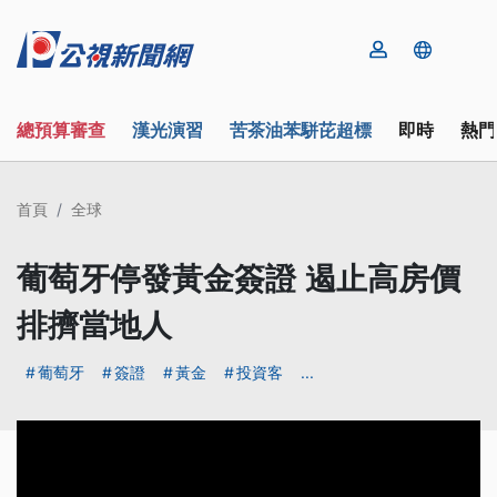
總預算審查
漢光演習
苦茶油苯駢芘超標
即時
熱門
首頁
全球
葡萄牙停發黃金簽證 遏止高房價
排擠當地人
葡萄牙
簽證
黃金
投資客
...