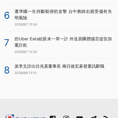
遭準國一生持斷裂掃把攻擊 台中教師右眼受傷有失
6
明風險
2026/8/7 12:34
控Uber Eats給薪未一單一計 外送員團體揚言提告加
7
重詐欺
2026/8/7 12:35
派李文詳出任兆基董事長 兩日後宏碁發重訊辭職
8
2026/8/8 12:10