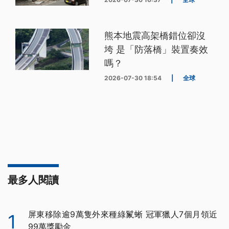
熊本地震高架橋錯位卻沒
垮 是「防落橋」裝置奏效
嗎？
2026-07-30 18:54
|
全球
最多人閱讀
屏東移除逾9萬隻外來種綠鬣蜥 冠軍獵人7個月領近
1
99萬獎勵金