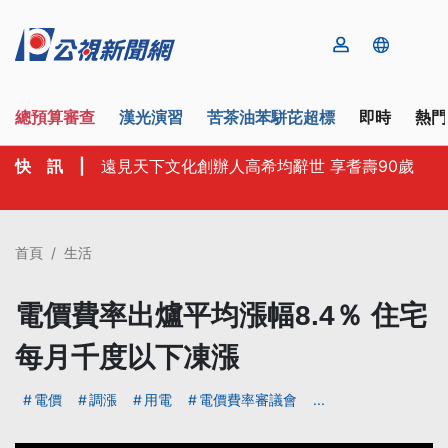
總預算審查
漢光演習
苦茶油苯駢芘超標
即時
熱門
快 訊
|
遠見天下文化創辦人高希均辭世 享耆壽90歲
首頁
生活
電價費率出爐平均漲幅8.4％ 住宅
每月千度以下凍漲
電價
調漲
用電
電價費率審議會
...