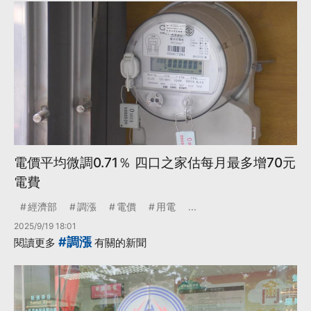
電價平均微調0.71％ 四口之家估每月最多增70元
電費
經濟部
調漲
電價
用電
...
2025/9/19 18:01
#調漲
閱讀更多
有關的新聞