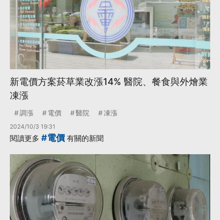
新電價方案菸草業改漲14% 醫院、餐食與外燴業
凍漲
調漲
電價
醫院
凍漲
2024/10/3 19:31
#電價
閱讀更多
有關的新聞