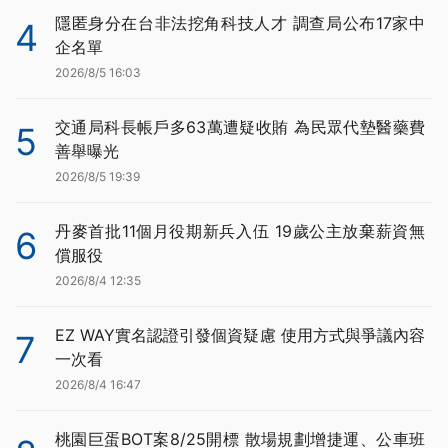
隱匿身分在台非法挖角科技人才 調查局公布17家中
4
企名單
2026/8/5 16:03
交通局科長帳戶多63萬遭疑收賄 為民眾代墊醫藥費
5
善舉曝光
2026/8/5 19:39
丹麥首批11個月役期新兵入伍 19歲公主放棄薪資無
6
償服役
2026/8/4 12:35
EZ WAY實名認證引發個資疑慮 使用方式與爭議內容
7
一次看
2026/8/4 16:47
桃園巨蛋BOT案8/25開標 散場規劃增捷運、公車班