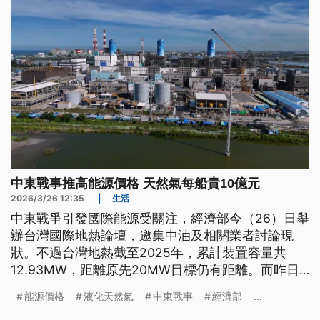
中東戰事推高能源價格 天然氣每船貴10億元
2026/3/26 12:35
|
生活
中東戰爭引發國際能源受關注，經濟部今（26）日舉
辦台灣國際地熱論壇，邀集中油及相關業者討論現
狀。不過台灣地熱截至2025年，累計裝置容量共
12.93MW，距離原先20MW目標仍有距離。而昨日
經濟部長龔明鑫表示，目前採購現貨天然氣價格已高
能源價格
液化天然氣
中東戰事
經濟部
...
於合約價，一船比平時貴10億元。明日電價審議委員