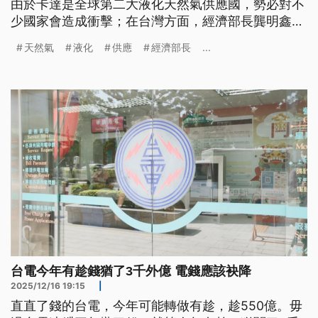
由於卡達是全球第二大液化天然氣供應國，勢必對不
少國家會造成衝擊；在台灣方面，經濟部長龔明鑫表
示，已經啟動應變機制，3月份天然氣供應沒問題，
天然氣
液化
供應
經濟部長
...
將會提高對美國採購的天然氣的占比，並且和日本、
韓國等鄰近買家商議互援機制。
台電今年有趁錢猶了3千外億 電錢應該袂降
2025/12/16 19:15
|
直直了錢的台電，今年可能轉做有趁，趁550億。毋