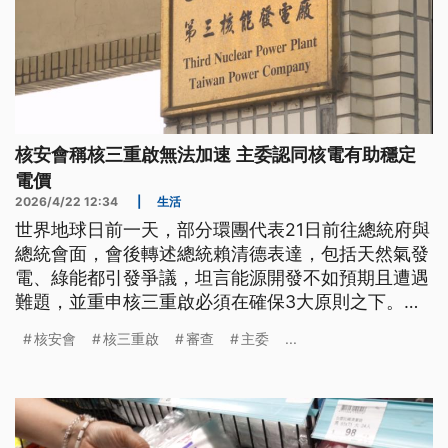
核安會稱核三重啟無法加速 主委認同核電有助穩定
電價
2026/4/22 12:34
|
生活
世界地球日前一天，部分環團代表21日前往總統府與
總統會面，會後轉述總統賴清德表達，包括天然氣發
電、綠能都引發爭議，坦言能源開發不如預期且遭遇
難題，並重申核三重啟必須在確保3大原則之下。上
午到立院教文委員會報告的核安會主委陳明真，表示
核安會
核三重啟
審查
主委
...
核三重啟無法加速審查，但認同核電有助於穩定電
價。