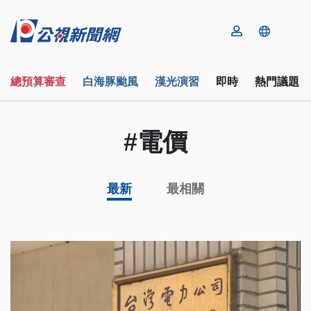
總預算審查
白海豚颱風
漢光演習
即時
熱門議題
#電價
最新
最相關