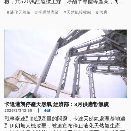
機，共520萬瓩陸續上線，呼籲半導體等產業，可往
桃園以南電源充足電網強韌的地區發展。由於國內主
液化天然氣
半導體產業
天然氣接收站
供應
要以天然氣發電，不過遇上中東危機，經濟部表示，
如果中東戰事延長到4月，煤炭發電是最後手段。
卡達遭襲停產天然氣 經濟部：3月供應暫無虞
2026/3/3 12:35
|
產經
戰事牽連到能源產量的問題，卡達天然氣處理基地遭
到伊朗無人機攻擊，被迫宣布停止液化天然氣生產。