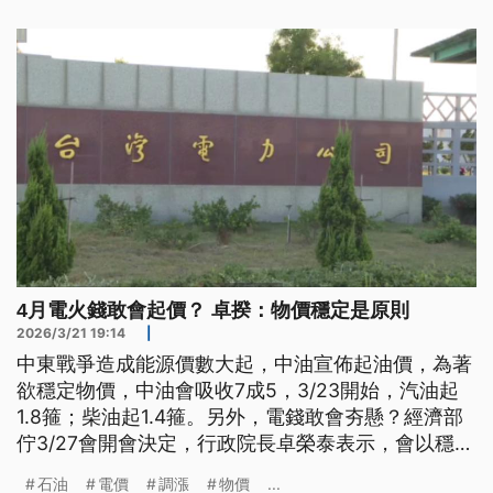
會即將召開，4月電價是否能持續凍漲引發關注。
4月電火錢敢會起價？ 卓揆：物價穩定是原則
2026/3/21 19:14
|
中東戰爭造成能源價數大起，中油宣佈起油價，為著
欲穩定物價，中油會吸收7成5，3/23開始，汽油起
1.8箍；柴油起1.4箍。另外，電錢敢會夯懸？經濟部
佇3/27會開會決定，行政院長卓榮泰表示，會以穩定
物價做原則。(以上為台文)
石油
電價
調漲
物價
...