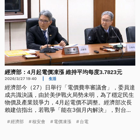
經濟部：4月起電價凍漲 維持平均每度3.7823元
2026/3/27 19:40
|
生活
經濟部今（27）日舉行「電價費率審議會」，委員達
成共識決議，由於美伊戰火局勢未明，為了穩定民生
物價及產業競爭力，4月起電價不調整。經濟部次長
賴建信指出，若戰爭「能在3個月內解決」，對台電
的影響還在可控範圍。台電今日也公布，核三再運轉
經濟部
核安會
電價凍漲
台電
計畫已獲經濟部核復同意提送核安會，後續需進行自
主安全檢查，核安會審查同意換發運轉執照後，才具
備運轉資格。