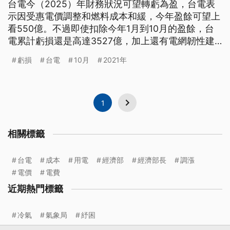
台電今（2025）年財務狀況可望轉虧為盈，台電表
示因受惠電價調整和燃料成本和緩，今年盈餘可望上
看550億。不過即使扣除今年1月到10月的盈餘，台
電累計虧損還是高達3527億，加上還有電網韌性建
設，需要支出，明年可能沒有調降電價的空間。
虧損
台電
10月
2021年
1
相關標籤
台電
成本
用電
經濟部
經濟部長
調漲
電價
電費
近期熱門標籤
冷氣
氣象局
紓困