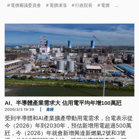
議的代表之一，消基會董事長鄧惟中則表態，支持4
電價審議委員會
電價凍漲
行政院長
電價
...
月電價凍漲。
AI、半導體產業需求大 估用電平均年增100萬瓩
2026/3/3 19:39
|
產經
受到半導體和AI產業擴產帶動用電需求，台電表示從
今（2026）年到2030年，預估新增用電超過500萬
瓩，今（2026）年就會新增興達新燃氣2號和3號