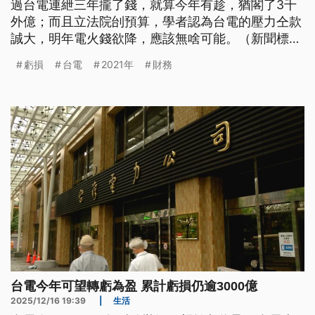
過台電連紲三年攏了錢，就算今年有趁，猶閣了3千
外億；而且立法院刣預算，學者認為台電的壓力仝款
誠大，明年電火錢欲降，應該無啥可能。（新聞標
題、導言為台語文）
虧損
台電
2021年
財務
台電今年可望轉虧為盈 累計虧損仍逾3000億
2025/12/16 19:39
|
生活