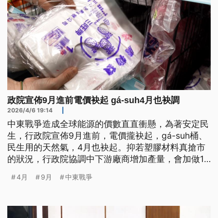
政院宣佈9月進前電價袂起 gá-suh4月也袂調
2026/4/6 19:14
|
中東戰爭造成全球能源的價數直直衝懸，為著安定民
生，行政院宣佈9月進前，電價攏袂起，gá-suh桶、
民生用的天然氣，4月也袂起。抑若塑膠材料真搶市
的狀況，行政院協調中下游廠商增加產量，會加做12
億5千萬跤1斤的塑膠袋。醫材、藥品方面愛用的塑膠
4月
9月
中東戰爭
原料，產發署會協助優先供應。（新聞標題、導言為
台語文）